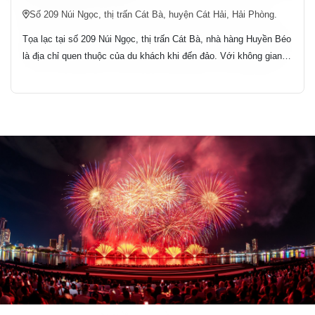
Số 209 Núi Ngọc, thị trấn Cát Bà, huyện Cát Hải, Hải Phòng.
Tọa lạc tại số 209 Núi Ngọc, thị trấn Cát Bà, nhà hàng Huyền Béo
là địa chỉ quen thuộc của du khách khi đến đảo. Với không gian
rộng rãi, sức chứa khoảng 200 khách, nhà hàng phù hợp cho các
buổi tiệc liên hoan, sinh nhật hay họp mặt gia đình. Thực đơn đa
dạng với các món lẩu, nướng và hải sản tươi sống như lẩu cá
mú chua ngọt, cá mú nướng muối ớt, ghẹ rang me, sò điệp
nướng mỡ hành, cùng các món Âu – Á phục vụ nhu cầu đa dạng
của thực khách.