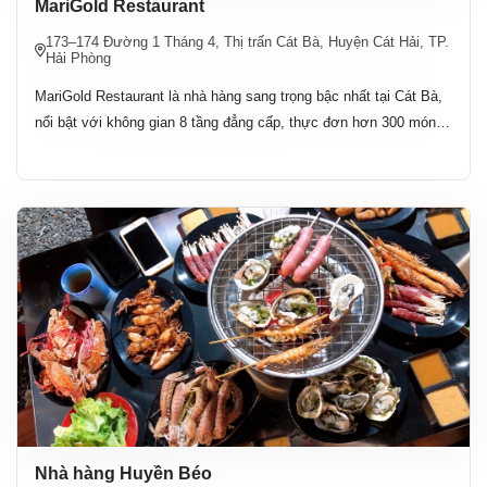
MariGold Restaurant
173–174 Đường 1 Tháng 4, Thị trấn Cát Bà, Huyện Cát Hải, TP.
Hải Phòng
MariGold Restaurant là nhà hàng sang trọng bậc nhất tại Cát Bà,
nổi bật với không gian 8 tầng đẳng cấp, thực đơn hơn 300 món Á
– Âu và dịch vụ chuyên nghiệp, phù hợp cho tiệc gia đình, hội
nghị và du khách sành ăn.
Nhà hàng Huyền Béo