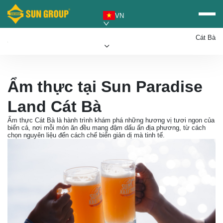
VN
Cát Bà
Ăn uống
Vui chơi
Ẩm thực tại Sun Paradise
Mua sắm
Lưu trú
Tin tức
Land Cát Bà
Mua vé Sun PhuQuoc
Ẩm thực Cát Bà là hành trình khám phá những hương vị tươi ngon của
Ưu đãi Sun World
biển cả, nơi mỗi món ăn đều mang đậm dấu ấn địa phương, từ cách
Airways
chọn nguyên liệu đến cách chế biến giản dị mà tinh tế.