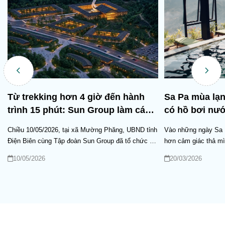
Từ trekking hơn 4 giờ đến hành
Sa Pa mùa lạn
trình 15 phút: Sun Group làm cáp
có hồ bơi nư
treo lên “núi Đại tướng”
Chiều 10/05/2026, tại xã Mường Phăng, UBND tỉnh
Vào những ngày Sa P
Điện Biên cùng Tập đoàn Sun Group đã tổ chức Lễ
hơn cảm giác thả mì
động thổ Tổ hợp cáp treo kết hợp du lịch văn hóa
giữa mây núi Tây Bắ
10/05/2026
20/03/2026
lịch sử Điện Biên Phủ. Sự kiện nằm trong chuỗi
có hồ bơi nước nóng
a
hoạt động kỷ niệm 72 năm Chiến thắng Điện Biên
hùng vĩ đang trở thà
Phủ, đồng thời đánh dấu bước ngoặt mang tính
nghỉ dưỡng của nhiề
chiến lược của trung tâm du lịch Tây Bắc: từ vùng
cập nhật danh sách re
đất lưu giữ ký ức anh hùng trở thành “không gian
nghiệm đáng thử.
trải nghiệm lịch sử sống động”.