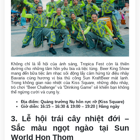
Không chỉ là lễ hội của ánh sáng, Tropica Fest còn là thiên
đường cho những tâm hồn yêu bia và tiệc tùng. Beer King Show
mang đến bữa tiệc âm nhạc sôi động lấy cảm hứng từ điệu nhảy
Bavaria cùng hương vị bia thủ công Sun KraftBeer mát lạnh.
Trong không gian náo nhiệt của Kiss Square, những điệu nhảy,
trò chơi “Beer Challenge” và “Drinking Game” sẽ khiến bạn không
thể ngừng cười và cụng ly.
Địa điểm: Quảng trường Nụ hôn rực rỡ (Kiss Square)
Giờ diễn: 16:15 – 16:30 & 19:00 – 19:20 | Hàng ngày
3. Lễ hội trái cây nhiệt đới –
Sắc màu ngọt ngào tại Sun
World Hon Thom