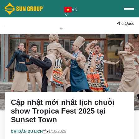
VN
Phú Quốc
Mua vé Sun PhuQuoc
Ưu đãi Sun World
Airways
Cập nhật mới nhất lịch chuỗi
show Tropica Fest 2025 tại
Sunset Town
31/10/2025
CHỈ DẪN DU LỊCH