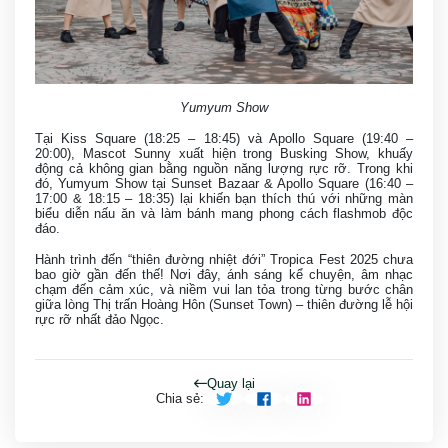
Yumyum Show
Tại Kiss Square (18:25 – 18:45) và Apollo Square (19:40 –
20:00), Mascot Sunny xuất hiện trong Busking Show, khuấy
động cả không gian bằng nguồn năng lượng rực rỡ. Trong khi
đó, Yumyum Show tại Sunset Bazaar & Apollo Square (16:40 –
17:00 & 18:15 – 18:35) lại khiến bạn thích thú với những màn
biểu diễn nấu ăn và làm bánh mang phong cách flashmob độc
đáo.
Hành trình đến “thiên đường nhiệt đới” Tropica Fest 2025 chưa
bao giờ gần đến thế! Nơi đây, ánh sáng kể chuyện, âm nhạc
chạm đến cảm xúc, và niềm vui lan tỏa trong từng bước chân
giữa lòng Thị trấn Hoàng Hôn (Sunset Town) – thiên đường lễ hội
rực rỡ nhất đảo Ngọc.
Quay lại
Chia sẻ
: