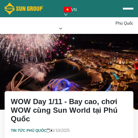
VN
Phú Quốc
Mua vé Sun PhuQuoc
Ưu đãi Sun World
Airways
WOW Day 1/11 - Bay cao, chơi
WOW cùng Sun World tại Phú
Quốc
31/10/2025
TIN TỨC PHÚ QUỐC