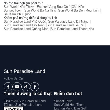
Những trải nghiệm phải thử
Sun World Hòn Thơm
Eschuri Vung Bau Golf
Cầu Hôn
Sunset Town
Sun World Ba Na Hills
Sun World Ba Den Mountain
Bãi Kem Phú Quốc
Khám phá những thiên đường du lịch
Sun Paradise Land Phú Quốc
Sun Paradise Land Đà Nẵng
Sun Paradise Land Tây Ninh
Sun Paradise Land Sa Pa
Sun Paradise Land Quảng Ninh
Sun Paradise Land Thanh Hóa
Sun Paradise Land
Follow Us On
Thiên đường là có thật
Điểm đến hot
Giới thiệu Sun Paradise Land
Sunset Town
Tải app Sun Paradise Land
Sun World Hon Thom
Eschuri Vung Bau Golf