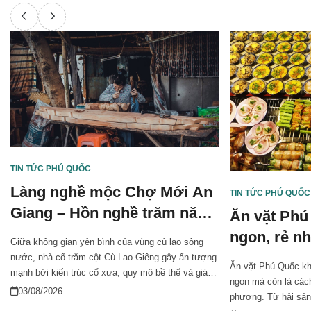
TIN TỨC PHÚ QUỐC
Làng nghề mộc Chợ Mới An
TIN TỨC PHÚ QUỐC
Giang – Hồn nghề trăm năm
Ăn vặt Phú
bên dòng sông Tiền
ngon, rẻ nh
Giữa không gian yên bình của vùng cù lao sông
nước, nhà cổ trăm cột Cù Lao Giêng gây ấn tượng
Ăn vặt Phú Quốc kh
mạnh bởi kiến trúc cổ xưa, quy mô bề thế và giá trị
ngon mà còn là các
lịch sử lâu đời. Trải qua hơn một thế kỷ tồn tại
03/08/2026
phương. Từ hải sản
cùng mưa nắng, con nước và thời gian, ngôi nhà