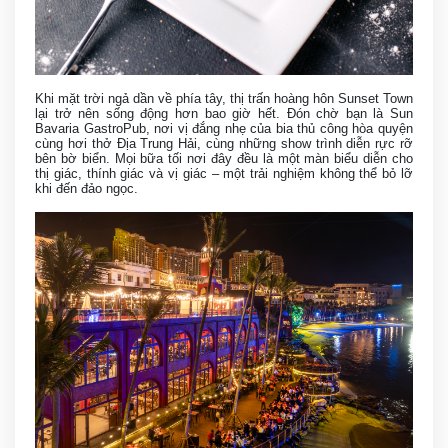
Khi mặt trời ngả dần về phía tây, thị trấn hoàng hôn Sunset Town
lại trở nên sống động hơn bao giờ hết. Đón chờ bạn là Sun
Bavaria GastroPub, nơi vị đắng nhẹ của bia thủ công hòa quyện
cùng hơi thở Địa Trung Hải, cùng những show trình diễn rực rỡ
bên bờ biển. Mọi bữa tối nơi đây đều là một màn biểu diễn cho
thị giác, thính giác và vị giác – một trải nghiệm không thể bỏ lỡ
khi đến đảo ngọc.