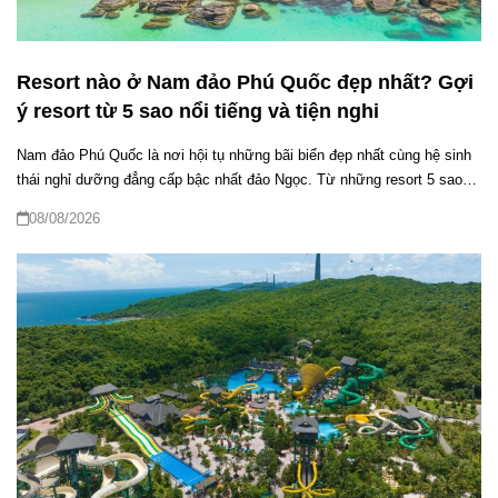
Resort nào ở Nam đảo Phú Quốc đẹp nhất? Gợi
ý resort từ 5 sao nổi tiếng và tiện nghi
Nam đảo Phú Quốc là nơi hội tụ những bãi biển đẹp nhất cùng hệ sinh
thái nghỉ dưỡng đẳng cấp bậc nhất đảo Ngọc. Từ những resort 5 sao
sang trọng bên Bãi Kem đến khách sạn tiện nghi gần Thị trấn Hoàng
08/08/2026
Hôn, khu vực này mang đến vô vàn lựa chọn hấp dẫn. Tuy nhiên,
không ít du khách vẫn băn khoăn resort nào ở Nam đảo Phú Quốc đẹp
nhất để vừa tận hưởng kỳ nghỉ trọn vẹn, vừa thuận tiện khám phá. Bài
viết dưới đây sẽ giúp bạn giải đáp chi tiết và dễ dàng lựa chọn điểm
lưu trú phù hợp nhất.