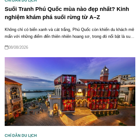
CHỈ DẪN DU LỊCH
Suối Tranh Phú Quốc mùa nào đẹp nhất? Kinh
nghiệm khám phá suối rừng từ A–Z
Không chỉ có biển xanh và cát trắng, Phú Quốc còn khiến du khách mê
mẩn với những điểm đến thiên nhiên hoang sơ, trong đó nổi bật là suối
Tranh Phú Quốc. Tuy nhiên, nhiều người vẫn băn khoăn suối Tranh
08/08/2026
Phú Quốc mùa nào đẹp nhất để có trải nghiệm trọn vẹn. Bài viết dưới
đây sẽ giúp bạn khám phá chi tiết vẻ đẹp theo từng mùa, kinh nghiệm
tham quan và những hoạt động không thể bỏ lỡ khi đến “lá phổi xanh”
của đảo Ngọc.
CHỈ DẪN DU LỊCH