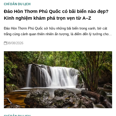
CHỈ DẪN DU LỊCH
Đảo Hòn Thơm Phú Quốc có bãi biển nào đẹp?
Kinh nghiệm khám phá trọn vẹn từ A–Z
Đảo Hòn Thơm Phú Quốc sở hữu những bãi biển trong xanh, bờ cát
trắng cùng cảnh quan thiên nhiên ấn tượng, là điểm đến lý tưởng cho
hành trình nghỉ dưỡng và khám phá Nam đảo. Vậy đảo Hòn Thơm Phú
08/08/2026
Quốc có bãi biển nào đẹp? Cùng tìm hiểu những bãi biển nổi bật và
kinh nghiệm vui chơi, di chuyển để tận hưởng trọn vẹn chuyến đi.