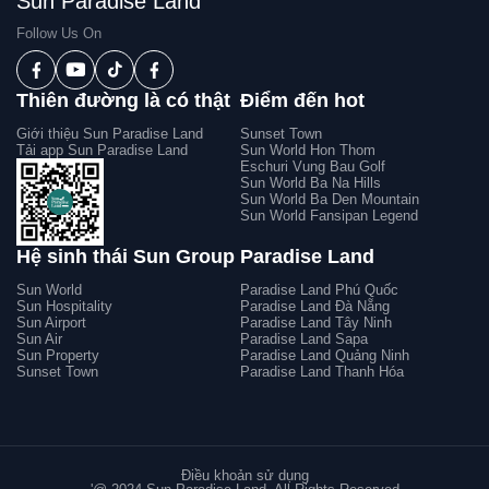
Sun Paradise Land
Follow Us On
Thiên đường là có thật
Điểm đến hot
Giới thiệu Sun Paradise Land
Sunset Town
Tải app Sun Paradise Land
Sun World Hon Thom
Eschuri Vung Bau Golf
Sun World Ba Na Hills
Sun World Ba Den Mountain
Sun World Fansipan Legend
Hệ sinh thái Sun Group
Paradise Land
Sun World
Paradise Land Phú Quốc
Sun Hospitality
Paradise Land Đà Nẵng
Sun Airport
Paradise Land Tây Ninh
Sun Air
Paradise Land Sapa
Sun Property
Paradise Land Quảng Ninh
Sunset Town
Paradise Land Thanh Hóa
Điều khoản sử dụng