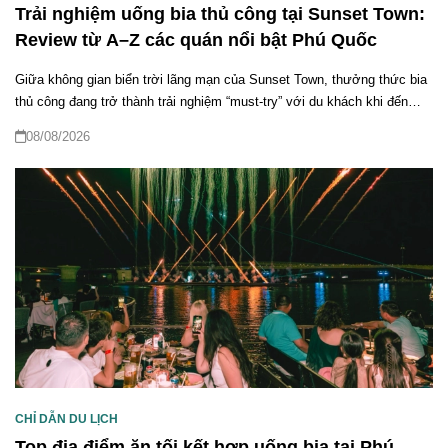
Trải nghiệm uống bia thủ công tại Sunset Town:
Review từ A–Z các quán nổi bật Phú Quốc
Giữa không gian biển trời lãng mạn của Sunset Town, thưởng thức bia
thủ công đang trở thành trải nghiệm “must-try” với du khách khi đến
Nam đảo. Không chỉ đơn thuần là nhâm nhi một ly bia mát lạnh, trải
08/08/2026
nghiệm uống bia thủ công tại Sunset Town còn là hành trình hòa mình
vào không khí lễ hội sôi động, ẩm thực hấp dẫn và những show diễn
đẳng cấp bên bờ biển. Bài viết dưới đây sẽ giúp bạn khám phá chi tiết
các địa điểm nổi bật, đồ uống đáng thử và cách tận hưởng trọn vẹn
một buổi tối đáng nhớ tại đây.
CHỈ DẪN DU LỊCH
Top địa điểm ăn tối kết hợp uống bia tại Phú