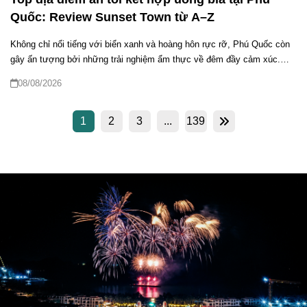
Quốc: Review Sunset Town từ A–Z
Không chỉ nổi tiếng với biển xanh và hoàng hôn rực rỡ, Phú Quốc còn
gây ấn tượng bởi những trải nghiệm ẩm thực về đêm đầy cảm xúc.
Nếu bạn đang tìm kiếm địa điểm ăn tối kết hợp uống bia tại Phú Quốc,
08/08/2026
thì Sunset Town chính là nơi hội tụ hoàn hảo giữa ẩm thực đa dạng, bia
thủ công chất lượng và không khí lễ hội sôi động.
1
2
3
...
139