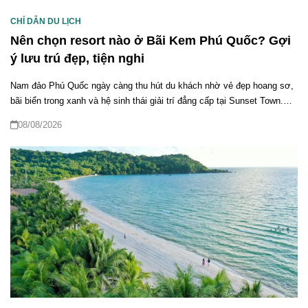
CHỈ DẪN DU LỊCH
Nên chọn resort nào ở Bãi Kem Phú Quốc? Gợi
ý lưu trú đẹp, tiện nghi
Nam đảo Phú Quốc ngày càng thu hút du khách nhờ vẻ đẹp hoang sơ,
bãi biển trong xanh và hệ sinh thái giải trí đẳng cấp tại Sunset Town.
Tuy nhiên, nhiều người vẫn băn khoăn nên chọn resort nào ở Bãi Kem
08/08/2026
Phú Quốc để vừa nghỉ dưỡng sang trọng, vừa thuận tiện khám phá.
Bài viết dưới đây sẽ giúp bạn giải đáp chi tiết, từ các resort 5 sao nổi
bật đến khách sạn trung tâm Sunset Town và kinh nghiệm lựa chọn phù
hợp nhất.