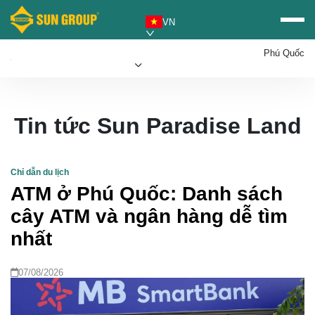
VN
Phú Quốc
Ăn uống
Vui chơi
Mua sắm
Lưu trú
Tin tức Sun Paradise Land
Tin tức
Mua vé Sun PhuQuoc
Chỉ dẫn du lịch
Ưu đãi Sun World
Airways
ATM ở Phú Quốc: Danh sách
cây ATM và ngân hàng dễ tìm
nhất
07/08/2026