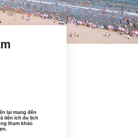
âm
ển lại mang đến
tiện ích du lịch
cùng tham khảo
ẹn.