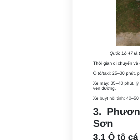
Quốc Lộ 47 là 
Thời gian di chuyển và 
Ô tô/taxi: 25–30 phút,
Xe máy: 35–40 phút, lý
ven đường.
Xe buýt nội tỉnh: 40–50
3. Phươn
Sơn
3.1 Ô tô c