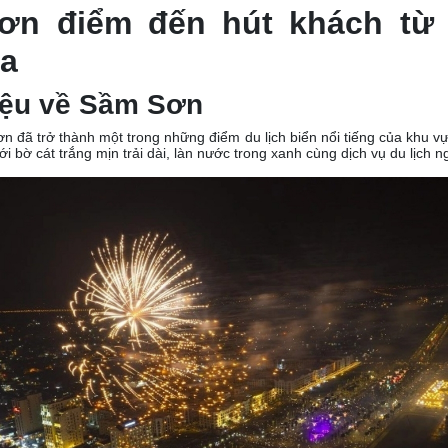
ơn điểm đến hút khách từ
a
hiệu về Sầm Sơn
ơn đã trở thành một trong những điểm du lịch biển nổi tiếng của khu v
i bờ cát trắng mịn trải dài, làn nước trong xanh cùng dịch vụ du lịch 