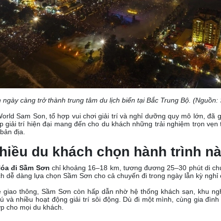
ngày càng trở thành trung tâm du lịch biển tại Bắc Trung Bộ. (Nguồn:
orld Sam Son, tổ hợp vui chơi giải trí và nghỉ dưỡng quy mô lớn, đã
 giải trí hiện đại mang đến cho du khách những trải nghiệm trọn vẹn
bản địa.
nhiều du khách chọn hành trình n
Hóa đi Sầm Sơn
chỉ khoảng 16–18 km, tương đương 25–30 phút di ch
h dễ dàng lựa chọn Sầm Sơn cho cả chuyến đi trong ngày lẫn kỳ nghỉ 
về giao thông, Sầm Sơn còn hấp dẫn nhờ hệ thống khách sạn, khu ng
 và nhiều hoạt động giải trí sôi động. Dù đi một mình, cùng gia đình
p cho mọi du khách.