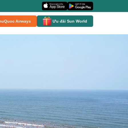
huQuoc Airways
Ưu đãi Sun World