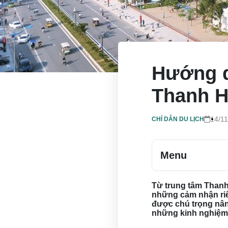
Hướng d
Thanh H
14/1
CHỈ DẪN DU LỊCH
Menu
Từ trung tâm Thanh
những cảm nhận riê
được chú trọng nân
những kinh nghiệm 