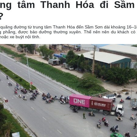
ung tâm Thanh Hóa đi Sầ
?
, quãng đường từ trung tâm Thanh Hóa đến Sầm Sơn dài khoảng 16–
 phẳng, được bảo dưỡng thường xuyên. Thế nên nên du khách có t
hoặc xe buýt nội tỉnh.