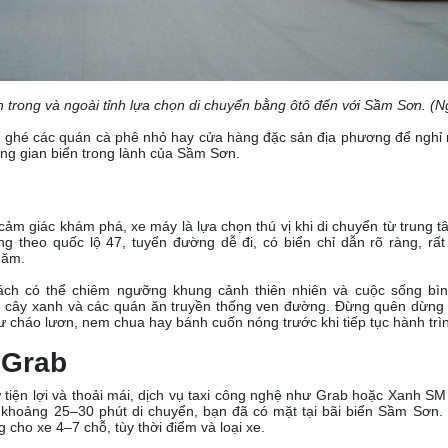
 trong và ngoài tỉnh lựa chọn di chuyển bằng ôtô đến với Sầm Sơn. (
ể ghé các quán cà phê nhỏ hay cửa hàng đặc sản địa phương để nghỉ 
ng gian biển trong lành của Sầm Sơn.
 cảm giác khám phá, xe máy là lựa chọn thú vị khi di chuyển từ trun
g theo quốc lộ 47, tuyến đường dễ đi, có biển chỉ dẫn rõ ràng, rất
hăm.
ách có thể chiêm ngưỡng khung cảnh thiên nhiên và cuộc sống bì
 cây xanh và các quán ăn truyền thống ven đường. Đừng quên dừng l
 cháo lươn, nem chua hay bánh cuốn nóng trước khi tiếp tục hành tr
 Grab
ự tiện lợi và thoải mái, dịch vụ taxi công nghệ như Grab hoặc Xanh SM
ỉ khoảng 25–30 phút di chuyển, bạn đã có mặt tại bãi biển Sầm Sơn.
cho xe 4–7 chỗ, tùy thời điểm và loại xe.