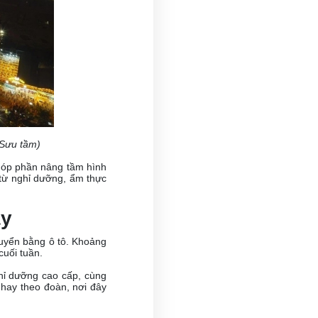
 Sưu tầm)
 góp phần nâng tầm hình
 từ nghỉ dưỡng, ẩm thực
ày
uyển bằng ô tô. Khoảng
cuối tuần.
hỉ dưỡng cao cấp, cùng
 hay theo đoàn, nơi đây