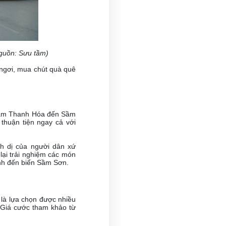
Nguồn: Sưu tầm)
ngơi, mua chút quà quê
g tâm Thanh Hóa đến Sầm
 thuận tiện ngay cả với
nh dị của người dân xứ
ại trải nghiệm các món
ình đến biển Sầm Sơn.
 là lựa chọn được nhiều
 Giá cước tham khảo từ