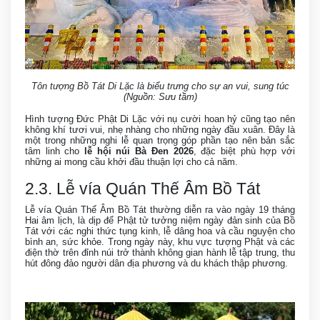
Tôn tượng Bồ Tát Di Lặc là biểu trưng cho sự an vui, sung túc
(Nguồn: Sưu tầm)
Hình tượng Đức Phật Di Lặc với nụ cười hoan hỷ cũng tạo nên
không khí tươi vui, nhẹ nhàng cho những ngày đầu xuân. Đây là
một trong những nghi lễ quan trọng góp phần tạo nên bản sắc
tâm linh cho
lễ hội núi Bà Đen 2026
, đặc biệt phù hợp với
những ai mong cầu khởi đầu thuận lợi cho cả năm.
2.3. Lễ vía Quán Thế Âm Bồ Tát
Lễ vía Quán Thế Âm Bồ Tát thường diễn ra vào ngày 19 tháng
Hai âm lịch, là dịp để Phật tử tưởng niệm ngày đản sinh của Bồ
Tát với các nghi thức tụng kinh, lễ dâng hoa và cầu nguyện cho
bình an, sức khỏe. Trong ngày này, khu vực tượng Phật và các
điện thờ trên đỉnh núi trở thành không gian hành lễ tập trung, thu
hút đông đảo người dân địa phương và du khách thập phương.