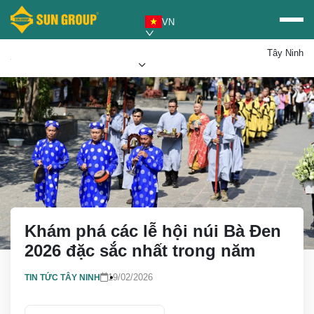
VN
Tây Ninh
Mua vé Sun PhuQuoc
Ưu đãi Sun World
Airways
Khám phá các lễ hội núi Bà Đen
2026 đặc sắc nhất trong năm
19/02/2026
TIN TỨC TÂY NINH