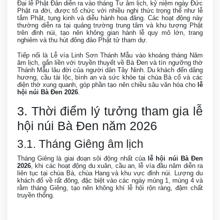
Đại lễ Phật Đản diễn ra vào tháng Tư âm lịch, kỷ niệm ngày Đức
Phật ra đời, được tổ chức với nhiều nghi thức trọng thể như lễ
tắm Phật, tụng kinh và diễu hành hoa đăng. Các hoạt động này
thường diễn ra tại quảng trường trung tâm và khu tượng Phật
trên đỉnh núi, tạo nên không gian hành lễ quy mô lớn, trang
nghiêm và thu hút đông đảo Phật tử tham dự.
Tiếp nối là Lễ vía Linh Sơn Thánh Mẫu vào khoảng tháng Năm
âm lịch, gắn liền với truyền thuyết về Bà Đen và tín ngưỡng thờ
Thánh Mẫu lâu đời của người dân Tây Ninh. Du khách đến dâng
hương, cầu tài lộc, bình an và sức khỏe tại chùa Bà cổ và các
điện thờ xung quanh, góp phần tạo nên chiều sâu văn hóa cho
lễ
hội núi Bà Đen 2026
.
3. Thời điểm lý tưởng tham gia lễ
hội núi Bà Đen năm 2026
3.1. Tháng Giêng âm lịch
Tháng Giêng là giai đoạn sôi động nhất của
lễ hội núi Bà Đen
2026
, khi các hoạt động du xuân, cầu an, lễ vía đầu năm diễn ra
liên tục tại chùa Bà, chùa Hang và khu vực đỉnh núi. Lượng du
khách đổ về rất đông, đặc biệt vào các ngày mùng 1, mùng 4 và
rằm tháng Giêng, tạo nên không khí lễ hội rộn ràng, đậm chất
truyền thống.