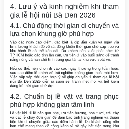
4. Lưu ý và kinh nghiệm khi tham
gia lễ hội núi Bà Đen 2026
4.1. Chủ động thời gian di chuyển và
lựa chọn khung giờ phù hợp
Vào các ngày cao điểm, đặc biệt là dịp đầu xuân và ngày vía
lớn, lượng khách đổ về rất đông khiến thời gian chờ cáp treo và
khu hành lễ có thể kéo dài. Du khách nên xuất phát sớm từ
TP.HCM hoặc các tỉnh lân cận, ưu tiên đi vào buổi sáng để tránh
nắng nóng và hạn chế tình trạng quá tải tại khu vực soát vé.
Nếu có thể, nên chọn đi vào các ngày thường trong tuần hoặc
sau cao điểm lễ chính để trải nghiệm không gian thoải mái hơn.
Việc sắp xếp thời gian hợp lý sẽ giúp chuyến đi tham gia
lễ hội
núi Bà Đen 2026
diễn ra suôn sẻ, tránh mệt mỏi và tiết kiệm
đáng kể thời gian chờ đợi.
4.2. Chuẩn bị lễ vật và trang phục
phù hợp không gian tâm linh
Lễ vật khi đi lễ nên gọn nhẹ, ưu tiên hương, hoa tươi, trái cây
và các lễ chay đơn giản để đảm bảo tính trang nghiêm và thuận
tiện khi di chuyển giữa các điểm hành lễ. Du khách cũng nên
hạn chế mang theo đồ cồng kềnh vì sẽ gây bất tiện trong khu