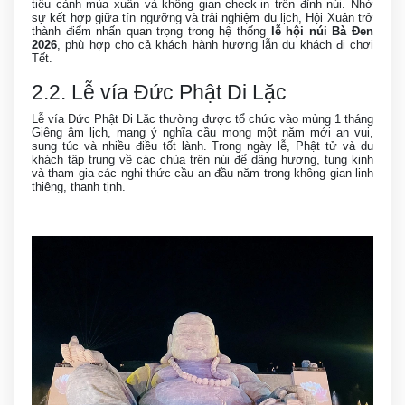
tiểu cảnh mùa xuân và không gian check-in trên đỉnh núi. Nhờ
sự kết hợp giữa tín ngưỡng và trải nghiệm du lịch, Hội Xuân trở
thành điểm nhấn quan trọng trong hệ thống
lễ hội núi Bà Đen
2026
, phù hợp cho cả khách hành hương lẫn du khách đi chơi
Tết.
2.2. Lễ vía Đức Phật Di Lặc
Lễ vía Đức Phật Di Lặc thường được tổ chức vào mùng 1 tháng
Giêng âm lịch, mang ý nghĩa cầu mong một năm mới an vui,
sung túc và nhiều điều tốt lành. Trong ngày lễ, Phật tử và du
khách tập trung về các chùa trên núi để dâng hương, tụng kinh
và tham gia các nghi thức cầu an đầu năm trong không gian linh
thiêng, thanh tịnh.