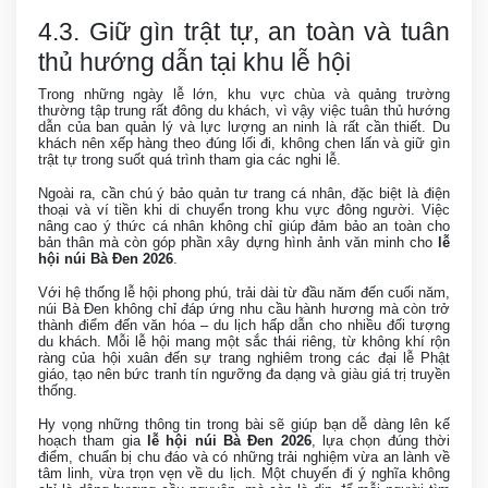
4.3. Giữ gìn trật tự, an toàn và tuân
thủ hướng dẫn tại khu lễ hội
Trong những ngày lễ lớn, khu vực chùa và quảng trường
thường tập trung rất đông du khách, vì vậy việc tuân thủ hướng
dẫn của ban quản lý và lực lượng an ninh là rất cần thiết. Du
khách nên xếp hàng theo đúng lối đi, không chen lấn và giữ gìn
trật tự trong suốt quá trình tham gia các nghi lễ.
Ngoài ra, cần chú ý bảo quản tư trang cá nhân, đặc biệt là điện
thoại và ví tiền khi di chuyển trong khu vực đông người. Việc
nâng cao ý thức cá nhân không chỉ giúp đảm bảo an toàn cho
bản thân mà còn góp phần xây dựng hình ảnh văn minh cho
lễ
hội núi Bà Đen 2026
.
Với hệ thống lễ hội phong phú, trải dài từ đầu năm đến cuối năm,
núi Bà Đen không chỉ đáp ứng nhu cầu hành hương mà còn trở
thành điểm đến văn hóa – du lịch hấp dẫn cho nhiều đối tượng
du khách. Mỗi lễ hội mang một sắc thái riêng, từ không khí rộn
ràng của hội xuân đến sự trang nghiêm trong các đại lễ Phật
giáo, tạo nên bức tranh tín ngưỡng đa dạng và giàu giá trị truyền
thống.
Hy vọng những thông tin trong bài sẽ giúp bạn dễ dàng lên kế
hoạch tham gia
lễ hội núi Bà Đen 2026
, lựa chọn đúng thời
điểm, chuẩn bị chu đáo và có những trải nghiệm vừa an lành về
tâm linh, vừa trọn vẹn về du lịch. Một chuyến đi ý nghĩa không