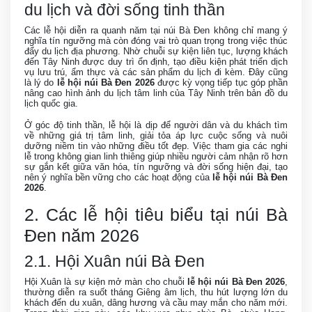
du lịch và đời sống tinh thần
Các lễ hội diễn ra quanh năm tại núi Bà Đen không chỉ mang ý
nghĩa tín ngưỡng mà còn đóng vai trò quan trọng trong việc thúc
đẩy du lịch địa phương. Nhờ chuỗi sự kiện liên tục, lượng khách
đến Tây Ninh được duy trì ổn định, tạo điều kiện phát triển dịch
vụ lưu trú, ẩm thực và các sản phẩm du lịch đi kèm. Đây cũng
là lý do
lễ hội núi Bà Đen 2026
được kỳ vọng tiếp tục góp phần
nâng cao hình ảnh du lịch tâm linh của Tây Ninh trên bản đồ du
lịch quốc gia.
Ở góc độ tinh thần, lễ hội là dịp để người dân và du khách tìm
về những giá trị tâm linh, giải tỏa áp lực cuộc sống và nuôi
dưỡng niềm tin vào những điều tốt đẹp. Việc tham gia các nghi
lễ trong không gian linh thiêng giúp nhiều người cảm nhận rõ hơn
sự gắn kết giữa văn hóa, tín ngưỡng và đời sống hiện đại, tạo
nên ý nghĩa bền vững cho các hoạt động của
lễ hội núi Bà Đen
2026
.
2. Các lễ hội tiêu biểu tại núi Bà
Đen năm 2026
2.1. Hội Xuân núi Bà Đen
Hội Xuân là sự kiện mở màn cho chuỗi
lễ hội núi Bà Đen 2026
,
thường diễn ra suốt tháng Giêng âm lịch, thu hút lượng lớn du
khách đến du xuân, dâng hương và cầu may mắn cho năm mới.