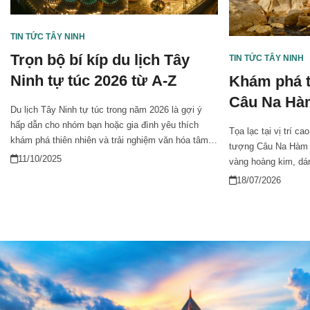
TIN TỨC TÂY NINH
Trọn bộ bí kíp du lịch Tây
TIN TỨC TÂY NINH
Ninh tự túc 2026 từ A-Z
Khám phá t
Câu Na Hà
Du lịch Tây Ninh tự túc trong năm 2026 là gợi ý
Đen ở Tây 
hấp dẫn cho nhóm bạn hoặc gia đình yêu thích
Tọa lạc tại vị trí ca
khám phá thiên nhiên và trải nghiệm văn hóa tâm
tượng Câu Na Hàm 
linh đặc sắc. Từ hành trình chinh phục núi Bà Đen,
11/10/2025
vàng hoàng kim, dán
dạo chơi hồ Dầu Tiếng đến thưởng thức ẩm thực
gốc cây sung và k
18/07/2026
trứ danh, tất cả sẽ được gợi mở trong bài viết này
quanh. Công trình k
để bạn có chuyến đi trọn vẹn và tiết kiệm.
tâm linh mà còn mở 
lắng giữa mây trời 