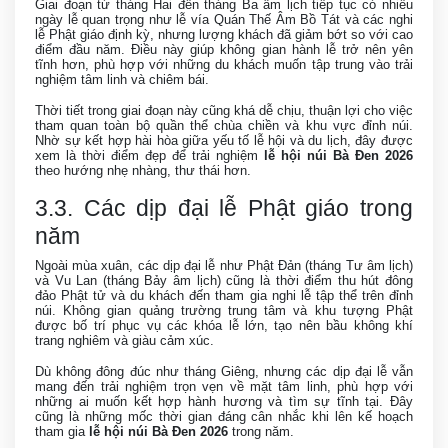
Giai đoạn từ tháng Hai đến tháng Ba âm lịch tiếp tục có nhiều
ngày lễ quan trọng như lễ vía Quán Thế Âm Bồ Tát và các nghi
lễ Phật giáo định kỳ, nhưng lượng khách đã giảm bớt so với cao
điểm đầu năm. Điều này giúp không gian hành lễ trở nên yên
tĩnh hơn, phù hợp với những du khách muốn tập trung vào trải
nghiệm tâm linh và chiêm bái.
Thời tiết trong giai đoạn này cũng khá dễ chịu, thuận lợi cho việc
tham quan toàn bộ quần thể chùa chiền và khu vực đỉnh núi.
Nhờ sự kết hợp hài hòa giữa yếu tố lễ hội và du lịch, đây được
xem là thời điểm đẹp để trải nghiệm
lễ hội núi Bà Đen 2026
theo hướng nhẹ nhàng, thư thái hơn.
3.3. Các dịp đại lễ Phật giáo trong
năm
Ngoài mùa xuân, các dịp đại lễ như Phật Đản (tháng Tư âm lịch)
và Vu Lan (tháng Bảy âm lịch) cũng là thời điểm thu hút đông
đảo Phật tử và du khách đến tham gia nghi lễ tập thể trên đỉnh
núi. Không gian quảng trường trung tâm và khu tượng Phật
được bố trí phục vụ các khóa lễ lớn, tạo nên bầu không khí
trang nghiêm và giàu cảm xúc.
Dù không đông đúc như tháng Giêng, nhưng các dịp đại lễ vẫn
mang đến trải nghiệm trọn vẹn về mặt tâm linh, phù hợp với
những ai muốn kết hợp hành hương và tìm sự tĩnh tại. Đây
cũng là những mốc thời gian đáng cân nhắc khi lên kế hoạch
tham gia
lễ hội núi Bà Đen 2026
trong năm.