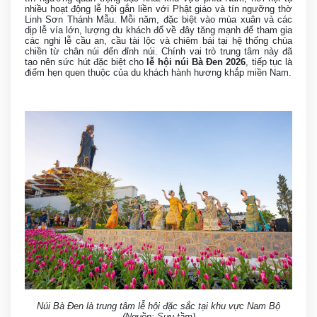
nhiều hoạt động lễ hội gắn liền với Phật giáo và tín ngưỡng thờ
Linh Sơn Thánh Mẫu. Mỗi năm, đặc biệt vào mùa xuân và các
dịp lễ vía lớn, lượng du khách đổ về đây tăng mạnh để tham gia
các nghi lễ cầu an, cầu tài lộc và chiêm bái tại hệ thống chùa
chiền từ chân núi đến đỉnh núi. Chính vai trò trung tâm này đã
tạo nên sức hút đặc biệt cho
lễ hội núi Bà Đen 2026
, tiếp tục là
điểm hẹn quen thuộc của du khách hành hương khắp miền Nam.
Núi Bà Đen là trung tâm lễ hội đặc sắc tại khu vực Nam Bộ
(Nguồn: Sưu tầm)