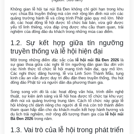
Không gian lễ hội tại núi Bà Đen không chỉ giới hạn trong khu
vực chùa Bà truyền thống mà còn mở rộng lên đỉnh núi với các
quảng trường hành lễ và công trình Phật giáo quy mô lớn. Nhờ
đó, các hoạt động lễ hội được tổ chức bài bản, vừa giữ được
yếu tố linh thiêng, vừa đáp ứng được nhu cầu tham quan, trải
nghiệm của đông đảo du khách trong những mùa cao điểm.
1.2. Sự kết hợp giữa tín ngưỡng
truyền thống và lễ hội hiện đại
Một trong những điểm đặc sắc của
lễ hội núi Bà Đen 2026
là
sự giao thoa giữa các nghi lễ tín ngưỡng dân gian lâu đời với
các hình thức tổ chức lễ hội mang tính hiện đại, quy mô lớn.
Các nghi thức dâng hương, lễ vía Linh Sơn Thánh Mẫu, tụng
kinh cầu an vẫn được duy trì đều đặn theo truyền thống, thu hút
đông đảo Phật tử và người dân địa phương tham gia.
Song song với đó là các hoạt động văn hóa, trình diễn nghệ
thuật, sự kiện ánh sáng và lễ hội hoa được tổ chức tại khu vực
đỉnh núi và quảng trường trung tâm. Cách tổ chức này giúp lễ
hội không chỉ dành riêng cho người đi lễ mà còn trở thành điểm
tham quan hấp dẫn cho du khách muốn kết hợp hành hương và
du lịch trải nghiệm, mở rộng đối tượng tham gia của
lễ hội núi
Bà Đen 2026
trong năm.
1.3. Vai trò của lễ hội trong phát triển