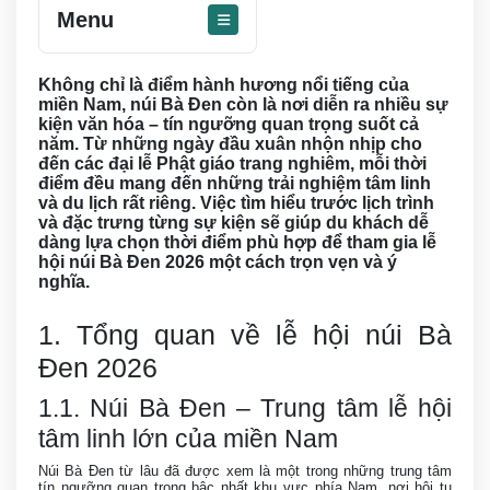
Menu
Không chỉ là điểm hành hương nổi tiếng của
miền Nam, núi Bà Đen còn là nơi diễn ra nhiều sự
kiện văn hóa – tín ngưỡng quan trọng suốt cả
năm. Từ những ngày đầu xuân nhộn nhịp cho
đến các đại lễ Phật giáo trang nghiêm, mỗi thời
điểm đều mang đến những trải nghiệm tâm linh
và du lịch rất riêng. Việc tìm hiểu trước lịch trình
và đặc trưng từng sự kiện sẽ giúp du khách dễ
dàng lựa chọn thời điểm phù hợp để tham gia lễ
hội núi Bà Đen 2026 một cách trọn vẹn và ý
nghĩa.
1. Tổng quan về lễ hội núi Bà
Đen 2026
1.1. Núi Bà Đen – Trung tâm lễ hội
tâm linh lớn của miền Nam
Núi Bà Đen từ lâu đã được xem là một trong những trung tâm
tín ngưỡng quan trọng bậc nhất khu vực phía Nam, nơi hội tụ