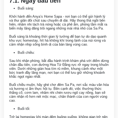
7.1. Ngày đầu tiên
Buổi sáng:
Khởi hành đến Anya’s Home Sapa - nơi bạn có thể gửi hành lý
và thư giãn đôi chút sau chuyến đi dài. Hãy thong thả ngồi bên
hiên, nhâm nhi tách trà nóng hoặc cà phê ấm, phóng tầm mắt ra
biển mây lãng đãng trôi ngang những mái nhà nhỏ của Sa Pa.
Buổi sáng là khoảng thời gian lý tưởng để bạn tự do dạo quanh
khu vực homestay, hít hà không khí trong lành của núi rừng và
cảm nhận nhịp sống bình dị của bản làng vùng cao.
Buổi chiều:
Sau khi nhận phòng, bắt đầu hành trình khám phá với điểm dừng
chân đầu tiên, con đường Hoa Tử Đằng rực rỡ ngay trong khuôn
viên. Dưới những giàn hoa tím rủ mềm, khung cảnh như một
bức tranh đầy lãng mạn, nơi bạn có thể lưu giữ những khoảnh
khắc ngọt ngào nhất.
Buổi chiều muộn, hãy ghé chợ đêm Sa Pa, nơi sắc màu văn hóa
và hương vị ẩm thực hội tụ. Bên cạnh đó, việc thưởng thức
thắng cố, cơm lam, nhâm nhi chén rượu ngô cay nồng, bạn sẽ
cảm nhận rõ hơn nét mộc mạc, chân thành của con người vùng
cao.
Buổi tối:
Trở lại homestay khi màn đêm buông xuống, không gian trở nên