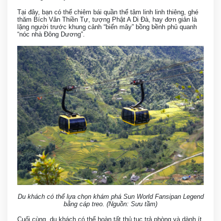
Tại đây, bạn có thể chiêm bái quần thể tâm linh linh thiêng, ghé
thăm Bích Vân Thiền Tự, tượng Phật A Di Đà, hay đơn giản là
lặng người trước khung cảnh “biển mây” bồng bềnh phủ quanh
“nóc nhà Đông Dương”.
Du khách có thể lựa chọn khám phá Sun World Fansipan Legend
bằng cáp treo. (Nguồn: Sưu tầm)
Cuối cùng, du khách có thể hoàn tất thủ tục trả phòng và dành ít