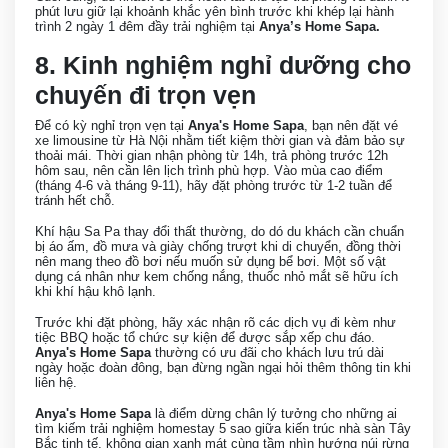
phút lưu giữ lại khoảnh khắc yên bình trước khi khép lại hành
trình 2 ngày 1 đêm đầy trải nghiệm tại
Anya’s Home Sapa.
8. Kinh nghiệm nghỉ dưỡng cho
chuyến đi trọn vẹn
Để có kỳ nghỉ trọn vẹn tại
Anya's Home Sapa
, bạn nên đặt vé
xe limousine từ Hà Nội nhằm tiết kiệm thời gian và đảm bảo sự
thoải mái. Thời gian nhận phòng từ 14h, trả phòng trước 12h
hôm sau, nên cần lên lịch trình phù hợp. Vào mùa cao điểm
(tháng 4-6 và tháng 9-11), hãy đặt phòng trước từ 1-2 tuần để
tránh hết chỗ.
Khí hậu Sa Pa thay đổi thất thường, do dó du khách cần chuẩn
bị áo ấm, đồ mưa và giày chống trượt khi di chuyển, đồng thời
nên mang theo đồ bơi nếu muốn sử dụng bể bơi. Một số vật
dụng cá nhân như kem chống nắng, thuốc nhỏ mắt sẽ hữu ích
khi khí hậu khô lạnh.
Trước khi đặt phòng, hãy xác nhận rõ các dịch vụ đi kèm như
tiệc BBQ hoặc tổ chức sự kiện để được sắp xếp chu đáo.
Anya's Home Sapa
thường có ưu đãi cho khách lưu trú dài
ngày hoặc đoàn đông, bạn đừng ngần ngại hỏi thêm thông tin khi
liên hệ.
Anya's Home Sapa
là điểm dừng chân lý tưởng cho những ai
tìm kiếm trải nghiệm homestay 5 sao giữa kiến trúc nhà sàn Tây
Bắc tinh tế, không gian xanh mát cùng tầm nhìn hướng núi rừng