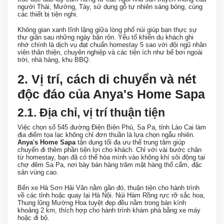
người Thái, Mường, Tày, sử dụng gỗ tự nhiên sáng bóng, cùng
các thiết bị tiện nghi.
Không gian xanh tĩnh lặng giữa lòng phố núi giúp bạn thực sự
thư giãn sau những ngày bận rộn. Yếu tố khiến du khách ghi
nhớ chính là dịch vụ đạt chuẩn homestay 5 sao với đội ngũ nhân
viên thân thiện, chuyên nghiệp và các tiện ích như bể bơi ngoài
trời, nhà hàng, khu BBQ.
2. Vị trí, cách di chuyển và nét
độc đáo của Anya's Home Sapa
2.1. Địa chỉ, vị trí thuận tiện
Việc chọn số 545 đường Điện Biên Phủ, Sa Pa, tỉnh Lào Cai làm
địa điểm tọa lạc không chỉ đơn thuần là lựa chọn ngẫu nhiên.
Anya's Home Sapa
tận dụng tối đa ưu thế trung tâm giúp
chuyến đi thêm phần tiện lợi cho khách. Chỉ với vài bước chân
từ homestay, bạn đã có thể hòa mình vào không khí sôi động tại
chợ đêm Sa Pa, nơi bày bán hàng trăm mặt hàng thổ cẩm, đặc
sản vùng cao.
Bến xe Hà Sơn Hải Vân nằm gần đó, thuận tiện cho hành trình
về các tỉnh hoặc quay lại Hà Nội. Núi Hàm Rồng rực rỡ sắc hoa,
Thung lũng Mường Hoa tuyệt đẹp đều nằm trong bán kính
khoảng 2 km, thích hợp cho hành trình khám phá bằng xe máy
hoặc đi bộ.