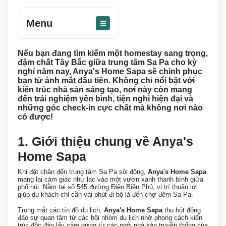
Menu
Nếu bạn đang tìm kiếm một homestay sang trọng,
đậm chất Tây Bắc giữa trung tâm Sa Pa cho kỳ
nghỉ năm nay, Anya's Home Sapa sẽ chinh phục
bạn từ ánh mắt đầu tiên. Không chỉ nổi bật với
kiến trúc nhà sàn sáng tạo, nơi này còn mang
đến trải nghiệm yên bình, tiện nghi hiện đại và
những góc check-in cực chất mà không nơi nào
có được!
1. Giới thiệu chung về Anya's
Home Sapa
Khi đặt chân đến trung tâm Sa Pa sôi động,
Anya's Home Sapa
mang lại cảm giác như lạc vào một vườn xanh thanh bình giữa
phố núi. Nằm tại số 545 đường Điện Biên Phủ, vị trí thuận lợi
giúp du khách chỉ cần vài phút đi bộ là đến chợ đêm Sa Pa.
Trong mắt các tín đồ du lịch,
Anya's Home Sapa
thu hút đông
đảo sự quan tâm từ các hội nhóm du lịch nhờ phong cách kiến
trúc độc đáo lấy cảm hứng từ các ngôi nhà sàn truyền thống của