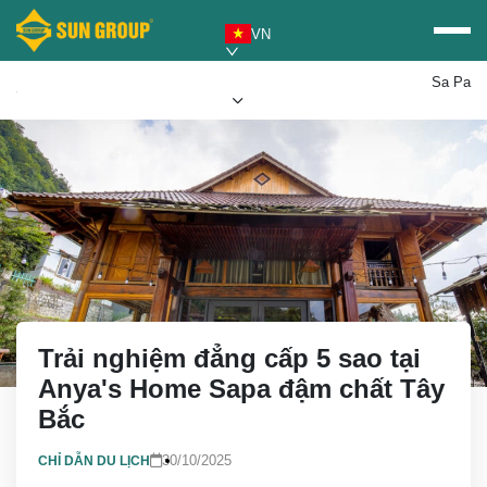
VN
Sa Pa
Mua vé Sun PhuQuoc
Ưu đãi Sun World
Airways
Trải nghiệm đẳng cấp 5 sao tại
Anya's Home Sapa đậm chất Tây
Bắc
30/10/2025
CHỈ DẪN DU LỊCH