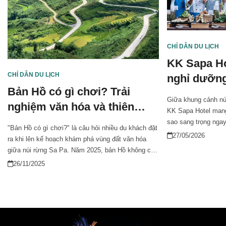
CHỈ DẪN DU LỊCH
KK Sapa Ho
CHỈ DẪN DU LỊCH
nghỉ dưỡng
Bản Hồ có gì chơi? Trải
Tây Bắc
Giữa khung cảnh núi
nghiệm văn hóa và thiên
KK Sapa Hotel mang
nhiên độc đáo
sao sang trọng ngay
"Bản Hồ có gì chơi?" là câu hỏi nhiều du khách đặt
với tầm nhìn hướng
27/05/2026
ra khi lên kế hoạch khám phá vùng đất văn hóa
hệ thống tiện ích ca
giữa núi rừng Sa Pa. Năm 2025, bản Hồ không chỉ
tưởng cho kỳ nghỉ
đón bạn bằng cảnh sắc thiên nhiên hùng vĩ mà còn
26/11/2025
chi tiết những trải
chờ đón những trải nghiệm bản địa độc đáo:
Sapa Hotel đối với 
trekking thác, picnic ven suối, tắm lá thuốc,
thưởng ẩm thực Tày… Tận hưởng cảm giác khám
phá và thư giãn hoàn toàn mới ở bản Hồ!