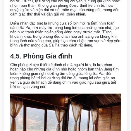
người lưu trú, lý tưởng cho những chuyến đi cùng gia đình hoặc
nhóm bạn thân. Không gian phòng được thiết kế tinh tế, hòa
quyện giữa vẻ hiện đại và nét mộc mạc của vùng núi, mang đến
cảm giác thư thái và gần gũi với thiên nhiên.
Điểm nhấn đặc biệt là khung cửa sổ lớn mở ra tầm nhìn toàn
cảnh Sa Pa, nơi mây trời bảng lảng len qua những mái nhà, tạo
nên bức tranh thiên nhiên sống động ngay trước mắt. Từng
khoảnh khắc trong phòng đều chan hòa ánh sáng và không khí
trong lành của vùng cao, giúp bạn cảm nhận trọn vẹn vẻ đẹp yên
bình và thơ mộng của Sa Pa theo cách rất riêng.
4.5. Phòng Gia đình
Căn phòng được thiết kế dành cho 4 người lớn, là lựa chọn
hoàn hảo cho những gia đình nhỏ hoặc nhóm bạn thân đang tìm
kiếm không gian nghỉ dưỡng ấm cúng giữa lòng Sa Pa. Bên
trong phòng bố trí hai giường đôi êm ái, mang lại cảm giác an
yên và giúp du khách dễ dàng chìm vào giấc ngủ sâu giữa tiết
trời se lạnh vùng núi.