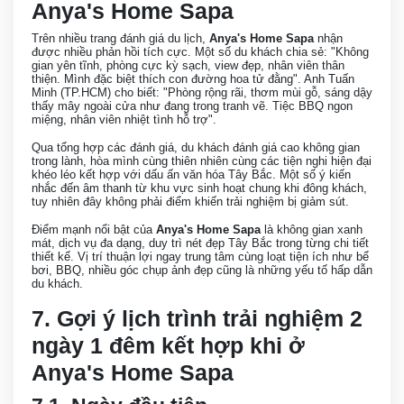
Anya's Home Sapa
Trên nhiều trang đánh giá du lịch,
Anya's Home Sapa
nhận
được nhiều phản hồi tích cực. Một số du khách chia sẻ: "Không
gian yên tĩnh, phòng cực kỳ sạch, view đẹp, nhân viên thân
thiện. Mình đặc biệt thích con đường hoa tử đằng". Anh Tuấn
Minh (TP.HCM) cho biết: "Phòng rộng rãi, thơm mùi gỗ, sáng dậy
thấy mây ngoài cửa như đang trong tranh vẽ. Tiệc BBQ ngon
miệng, nhân viên nhiệt tình hỗ trợ".
Qua tổng hợp các đánh giá, du khách đánh giá cao không gian
trong lành, hòa mình cùng thiên nhiên cùng các tiện nghi hiện đại
khéo léo kết hợp với dấu ấn văn hóa Tây Bắc. Một số ý kiến
nhắc đến âm thanh từ khu vực sinh hoạt chung khi đông khách,
tuy nhiên đây không phải điểm khiến trải nghiệm bị giảm sút.
Điểm mạnh nổi bật của
Anya's Home Sapa
là không gian xanh
mát, dịch vụ đa dạng, duy trì nét đẹp Tây Bắc trong từng chi tiết
thiết kế. Vị trí thuận lợi ngay trung tâm cùng loạt tiện ích như bể
bơi, BBQ, nhiều góc chụp ảnh đẹp cũng là những yếu tố hấp dẫn
du khách.
7. Gợi ý lịch trình trải nghiệm 2
ngày 1 đêm kết hợp khi ở
Anya's Home Sapa