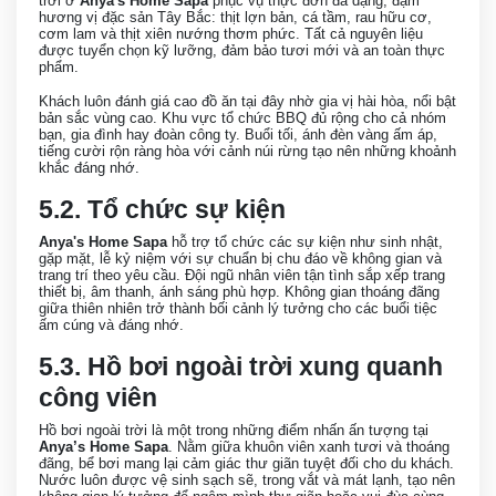
trời ở
Anya's Home Sapa
phục vụ thực đơn đa dạng, đậm
hương vị đặc sản Tây Bắc: thịt lợn bản, cá tầm, rau hữu cơ,
cơm lam và thịt xiên nướng thơm phức. Tất cả nguyên liệu
được tuyển chọn kỹ lưỡng, đảm bảo tươi mới và an toàn thực
phẩm.
Khách luôn đánh giá cao đồ ăn tại đây nhờ gia vị hài hòa, nổi bật
bản sắc vùng cao. Khu vực tổ chức BBQ đủ rộng cho cả nhóm
bạn, gia đình hay đoàn công ty. Buổi tối, ánh đèn vàng ấm áp,
tiếng cười rộn ràng hòa với cảnh núi rừng tạo nên những khoảnh
khắc đáng nhớ.
5.2. Tổ chức sự kiện
Anya's Home Sapa
hỗ trợ tổ chức các sự kiện như sinh nhật,
gặp mặt, lễ kỷ niệm với sự chuẩn bị chu đáo về không gian và
trang trí theo yêu cầu. Đội ngũ nhân viên tận tình sắp xếp trang
thiết bị, âm thanh, ánh sáng phù hợp. Không gian thoáng đãng
giữa thiên nhiên trở thành bối cảnh lý tưởng cho các buổi tiệc
ấm cúng và đáng nhớ.
5.3. Hồ bơi ngoài trời xung quanh
công viên
Hồ bơi ngoài trời là một trong những điểm nhấn ấn tượng tại
Anya’s Home Sapa
. Nằm giữa khuôn viên xanh tươi và thoáng
đãng, bể bơi mang lại cảm giác thư giãn tuyệt đối cho du khách.
Nước luôn được vệ sinh sạch sẽ, trong vắt và mát lạnh, tạo nên