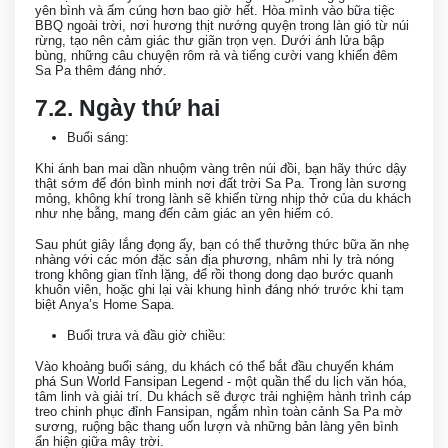
yên bình và ấm cúng hơn bao giờ hết. Hòa mình vào bữa tiệc
BBQ ngoài trời, nơi hương thịt nướng quyện trong làn gió từ núi
rừng, tạo nên cảm giác thư giãn trọn vẹn. Dưới ánh lửa bập
bùng, những câu chuyện rôm rả và tiếng cười vang khiến đêm
Sa Pa thêm đáng nhớ.
7.2. Ngày thứ hai
Buổi sáng:
Khi ánh ban mai dần nhuộm vàng trên núi đồi, bạn hãy thức dậy
thật sớm để đón bình minh nơi đất trời Sa Pa. Trong làn sương
mỏng, không khí trong lành sẽ khiến từng nhịp thở của du khách
như nhẹ bẫng, mang đến cảm giác an yên hiếm có.
Sau phút giây lắng đọng ấy, bạn có thể thưởng thức bữa ăn nhẹ
nhàng với các món đặc sản địa phương, nhâm nhi ly trà nóng
trong không gian tĩnh lặng, để rồi thong dong dạo bước quanh
khuôn viên, hoặc ghi lại vài khung hình đáng nhớ trước khi tạm
biệt Anya’s Home Sapa.
Buổi trưa và đầu giờ chiều:
Vào khoảng buổi sáng, du khách có thể bắt đầu chuyến khám
phá Sun World Fansipan Legend - một quần thể du lịch văn hóa,
tâm linh và giải trí. Du khách sẽ được trải nghiệm hành trình cáp
treo chinh phục đỉnh Fansipan, ngắm nhìn toàn cảnh Sa Pa mờ
sương, ruộng bậc thang uốn lượn và những bản làng yên bình
ẩn hiện giữa mây trời.