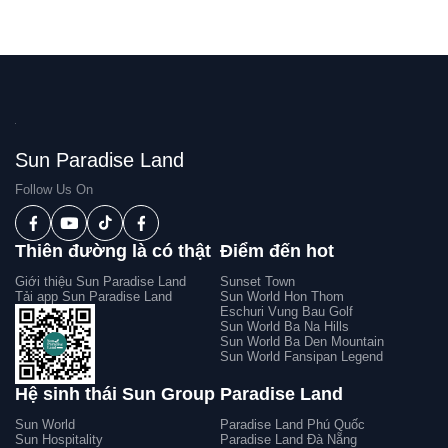
Sun Paradise Land
Follow Us On
Thiên đường là có thật
Điểm đến hot
Giới thiệu Sun Paradise Land
Sunset Town
Tải app Sun Paradise Land
Sun World Hon Thom
Eschuri Vung Bau Golf
Sun World Ba Na Hills
Sun World Ba Den Mountain
Sun World Fansipan Legend
Hệ sinh thái Sun Group
Paradise Land
Sun World
Paradise Land Phú Quốc
Sun Hospitality
Paradise Land Đà Nẵng