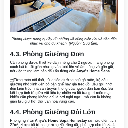
Phòng được trang bị đầy đủ những đồ dùng hiện đại và tiên tiến
phục vụ cho du khách. (Nguồn: Sưu tầm)
4.3. Phòng Giường Đơn
Căn phòng được thiết kế dành riêng cho 2 người, mang phong
cách bài trí tối giản nhưng vẫn toát lên vẻ ấm cúng và gần gũi,
nét đặc trưng làm nên dấu ấn riêng của
Anya’s Home Sapa
.
Từng món nội thất, từ chiếc giường ngủ gỗ mộc, kệ đầu
giường nhỏ xinh đến bộ bàn ghế hay giá treo đồ, đều gợi nhớ
đến kiến trúc nhà sàn truyền thống của người dân bản địa. Sự
kết hợp tinh tế giữa vật liệu tự nhiên và lối trang trí mộc mạc
khiến căn phòng không chỉ là nơi nghỉ ngơi, mà còn là không
gian lưu giữ hơi thở văn hóa vùng cao.
4.4. Phòng Giường Đôi Lớn
Phòng nghỉ tại
Anya’s Home Sapa Homestay
sở hữu diện tích
27m², được bố trí hai giường đôi rộng rãi, phù hợp cho tối đa 4