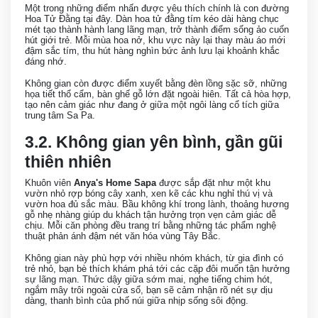
Một trong những điểm nhấn được yêu thích chính là con đường
Hoa Tử Đằng tại đây. Dàn hoa tử đằng tím kéo dài hàng chục
mét tạo thành hành lang lãng mạn, trở thành điểm sống ảo cuốn
hút giới trẻ. Mỗi mùa hoa nở, khu vực này lại thay màu áo mới
đậm sắc tím, thu hút hàng nghìn bức ảnh lưu lại khoảnh khắc
đáng nhớ.
Không gian còn được điểm xuyết bằng đèn lồng sặc sỡ, những
họa tiết thổ cẩm, bàn ghế gỗ lớn đặt ngoài hiên. Tất cả hòa hợp,
tạo nên cảm giác như đang ở giữa một ngôi làng cổ tích giữa
trung tâm Sa Pa.
3.2. Không gian yên bình, gần gũi
thiên nhiên
Khuôn viên
Anya's Home Sapa
được sắp đặt như một khu
vườn nhỏ rợp bóng cây xanh, xen kẽ các khu nghỉ thú vị và
vườn hoa đủ sắc màu. Bầu không khí trong lành, thoảng hương
gỗ nhẹ nhàng giúp du khách tận hưởng trọn vẹn cảm giác dễ
chịu. Mỗi căn phòng đều trang trí bằng những tác phẩm nghệ
thuật phản ánh đậm nét văn hóa vùng Tây Bắc.
Không gian này phù hợp với nhiều nhóm khách, từ gia đình có
trẻ nhỏ, bạn bè thích khám phá tới các cặp đôi muốn tận hưởng
sự lãng mạn. Thức dậy giữa sớm mai, nghe tiếng chim hót,
ngắm mây trôi ngoài cửa sổ, bạn sẽ cảm nhận rõ nét sự dịu
dàng, thanh bình của phố núi giữa nhịp sống sôi động.