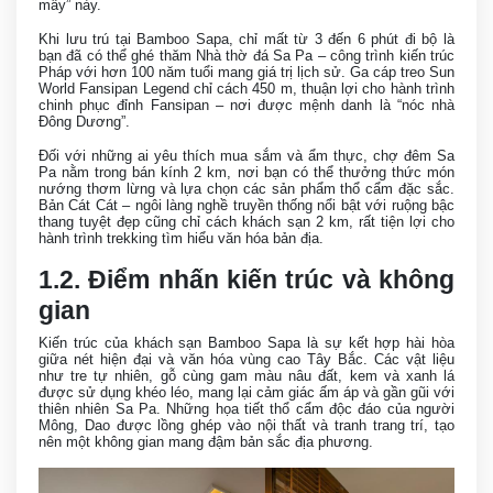
mây” này.
Khi lưu trú tại Bamboo Sapa, chỉ mất từ 3 đến 6 phút đi bộ là
bạn đã có thể ghé thăm Nhà thờ đá Sa Pa – công trình kiến trúc
Pháp với hơn 100 năm tuổi mang giá trị lịch sử. Ga cáp treo Sun
World Fansipan Legend chỉ cách 450 m, thuận lợi cho hành trình
chinh phục đỉnh Fansipan – nơi được mệnh danh là “nóc nhà
Đông Dương”.
Đối với những ai yêu thích mua sắm và ẩm thực, chợ đêm Sa
Pa nằm trong bán kính 2 km, nơi bạn có thể thưởng thức món
nướng thơm lừng và lựa chọn các sản phẩm thổ cẩm đặc sắc.
Bản Cát Cát – ngôi làng nghề truyền thống nổi bật với ruộng bậc
thang tuyệt đẹp cũng chỉ cách khách sạn 2 km, rất tiện lợi cho
hành trình trekking tìm hiểu văn hóa bản địa.
1.2. Điểm nhấn kiến trúc và không
gian
Kiến trúc của khách sạn Bamboo Sapa là sự kết hợp hài hòa
giữa nét hiện đại và văn hóa vùng cao Tây Bắc. Các vật liệu
như tre tự nhiên, gỗ cùng gam màu nâu đất, kem và xanh lá
được sử dụng khéo léo, mang lại cảm giác ấm áp và gần gũi với
thiên nhiên Sa Pa. Những họa tiết thổ cẩm độc đáo của người
Mông, Dao được lồng ghép vào nội thất và tranh trang trí, tạo
nên một không gian mang đậm bản sắc địa phương.