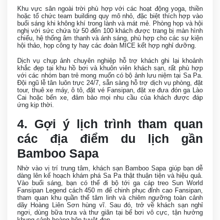
Khu vực sân ngoài trời phù hợp với các hoạt động yoga, thiền
hoặc tổ chức team building quy mô nhỏ, đặc biệt thích hợp vào
buổi sáng khi không khí trong lành và mát mẻ. Phòng họp và hội
nghị với sức chứa từ 50 đến 100 khách được trang bị màn hình
chiếu, hệ thống âm thanh và ánh sáng, phù hợp cho các sự kiện
hội thảo, họp công ty hay các đoàn MICE kết hợp nghỉ dưỡng.
Dịch vụ chụp ảnh chuyên nghiệp hỗ trợ khách ghi lại khoảnh
khắc đẹp tại khu hồ bơi và khuôn viên khách sạn, rất phù hợp
với các nhóm bạn trẻ mong muốn có bộ ảnh lưu niệm tại Sa Pa.
Đội ngũ lễ tân luôn trực 24/7, sẵn sàng hỗ trợ dịch vụ phòng, đặt
tour, thuê xe máy, ô tô, đặt vé Fansipan, đặt xe đưa đón ga Lào
Cai hoặc bến xe, đảm bảo mọi nhu cầu của khách được đáp
ứng kịp thời.
4. Gợi ý lịch trình tham quan
các địa điểm du lịch gần
Bamboo Sapa
Nhờ vào vị trí trung tâm, khách sạn Bamboo Sapa giúp bạn dễ
dàng lên kế hoạch khám phá Sa Pa thật thuận tiện và hiệu quả.
Vào buổi sáng, bạn có thể đi bộ tới ga cáp treo Sun World
Fansipan Legend cách 450 m để chinh phục đỉnh cao Fansipan,
tham quan khu quần thể tâm linh và chiêm ngưỡng toàn cảnh
dãy Hoàng Liên Sơn hùng vĩ. Sau đó, trở về khách sạn nghỉ
ngơi, dùng bữa trưa và thư giãn tại bể bơi vô cực, tận hưởng
khung cảnh hoàng hôn tuyệt đẹp.