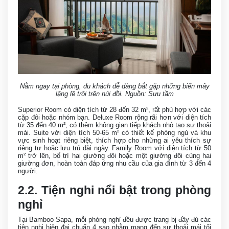
Nằm ngay tại phòng, du khách dễ dàng bắt gặp những biển mây
lặng lẽ trôi trên núi đồi. Nguồn: Sưu tầm
Superior Room có diện tích từ 28 đến 32 m², rất phù hợp với các
cặp đôi hoặc nhóm bạn. Deluxe Room rộng rãi hơn với diện tích
từ 35 đến 40 m², có thêm không gian tiếp khách nhỏ tạo sự thoải
mái. Suite với diện tích 50-65 m² có thiết kế phòng ngủ và khu
vực sinh hoạt riêng biệt, thích hợp cho những ai yêu thích sự
riêng tư hoặc lưu trú dài ngày. Family Room với diện tích từ 50
m² trở lên, bố trí hai giường đôi hoặc một giường đôi cùng hai
giường đơn, hoàn toàn đáp ứng nhu cầu của gia đình từ 3 đến 4
người.
2.2. Tiện nghi nổi bật trong phòng
nghỉ
Tại Bamboo Sapa, mỗi phòng nghỉ đều được trang bị đầy đủ các
tiện nghi hiện đại chuẩn 4 sao nhằm mang đến sự thoải mái tối