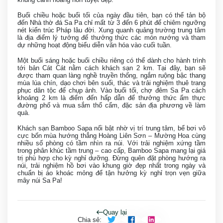
Buổi chiều hoặc buổi tối của ngày đầu tiên, bạn có thể tản bộ
đến Nhà thờ đá Sa Pa chỉ mất từ 3 đến 6 phút để chiêm ngưỡng
nét kiến trúc Pháp lâu đời. Xung quanh quảng trường trung tâm
là địa điểm lý tưởng để thưởng thức các món nướng và tham
dự những hoạt động biểu diễn văn hóa vào cuối tuần.
Một buổi sáng hoặc buổi chiều riêng có thể dành cho hành trình
tới bản Cát Cát nằm cách khách sạn 2 km. Tại đây, bạn sẽ
được tham quan làng nghề truyền thống, ngắm ruộng bậc thang
mùa lúa chín, dạo chơi bên suối, thác và trải nghiệm thuê trang
phục dân tộc để chụp ảnh. Vào buổi tối, chợ đêm Sa Pa cách
khoảng 2 km là điểm đến hấp dẫn để thưởng thức ẩm thực
đường phố và mua sắm thổ cẩm, đặc sản địa phương về làm
quà.
Khách sạn Bamboo Sapa nổi bật nhờ vị trí trung tâm, bể bơi vô
cực bốn mùa hướng thẳng Hoàng Liên Sơn – Mường Hoa cùng
nhiều số phòng có tầm nhìn ra núi. Với trải nghiệm xứng tầm
trong phân khúc tầm trung – cao cấp, Bamboo Sapa mang lại giá
trị phù hợp cho kỳ nghỉ dưỡng. Đừng quên đặt phòng hướng ra
núi, trải nghiệm hồ bơi vào khung giờ đẹp nhất trong ngày và
chuẩn bị áo khoác mỏng để tận hưởng kỳ nghỉ trọn vẹn giữa
mây núi Sa Pa!
Quay lại
Chia sẻ
: