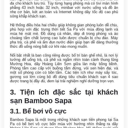
đa cho khách lưu trú. Tùy từng hạng phòng mà có tivi màn hình
phẳng 43 inch hoặc 32 inch, minibar với nước uống và đồ ăn
nhẹ cơ bản, két an toàn và Internet không dây tốc độ cao phủ
sóng khắp khách sạn.
Hệ thống điều hòa hai chiều giúp không gian phòng luôn dễ chịu,
phù hợp với đặc trưng thời tiết Sa Pa với mùa đông lạnh và
mùa hè mát mẻ. Đồ dùng cá nhân, dép đi trong phòng và áo
choàng tắm chất lượng cao luôn được chuẩn bị chu đáo. Máy
pha trà, cà phê và ấm đun nước điện giúp bạn dễ dàng thưởng
thức đồ uống nóng bất cứ khi nào mong muốn.
Nổi bật nhất là ban công riêng được bố trí bàn ghế nhỏ, là nơi lý
tưởng để uống trà, cà phê và ngắm nhìn toàn cảnh thung lũng
Mường Hoa, dãy Hoàng Liên Sơn giữa làn mây bồng bềnh.
Phòng tắm cao cấp với buồng tắm đứng, vòi sen hiện đại, và
một số phòng còn có bồn tắm. Các tiện ích như máy sấy tóc,
gương soi lớn cùng bộ đồ dùng tiêu chuẩn khách sạn 4 sao
được trang bị đầy đủ, đem lại trải nghiệm nghỉ dưỡng trọn vẹn.
3. Tiện ích đặc sắc tại khách
sạn Bamboo Sapa
3.1. Bể bơi vô cực
Bamboo Sapa là một trong những khách sạn tiên phong tại Sa
Pa có bể bơi vô cực bốn mùa với hướng nhìn thẳng ra dãy