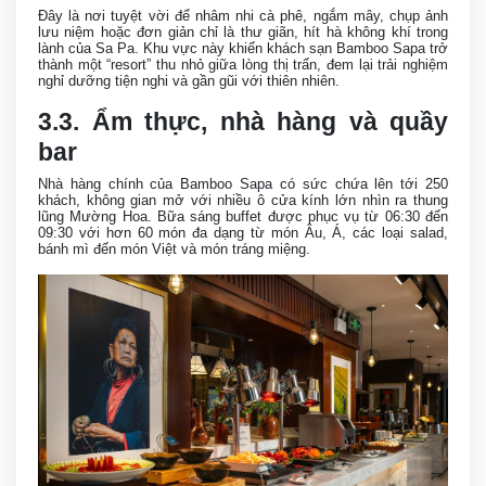
Đây là nơi tuyệt vời để nhâm nhi cà phê, ngắm mây, chụp ảnh
lưu niệm hoặc đơn giản chỉ là thư giãn, hít hà không khí trong
lành của Sa Pa. Khu vực này khiến khách sạn Bamboo Sapa trở
thành một “resort” thu nhỏ giữa lòng thị trấn, đem lại trải nghiệm
nghỉ dưỡng tiện nghi và gần gũi với thiên nhiên.
3.3. Ẩm thực, nhà hàng và quầy
bar
Nhà hàng chính của Bamboo Sapa có sức chứa lên tới 250
khách, không gian mở với nhiều ô cửa kính lớn nhìn ra thung
lũng Mường Hoa. Bữa sáng buffet được phục vụ từ 06:30 đến
09:30 với hơn 60 món đa dạng từ món Âu, Á, các loại salad,
bánh mì đến món Việt và món tráng miệng.