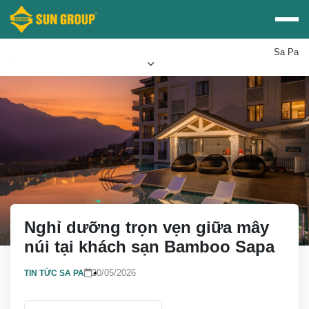
Sa Pa
Mua vé Sun PhuQuoc
Ưu đãi Sun World
Airways
Nghỉ dưỡng trọn vẹn giữa mây
núi tại khách sạn Bamboo Sapa
20/05/2026
TIN TỨC SA PA