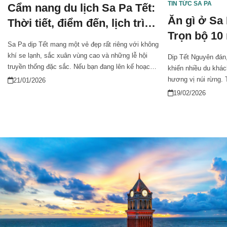
TIN TỨC SA PA
Cẩm nang du lịch Sa Pa Tết:
Ăn gì ở Sa
Thời tiết, điểm đến, lịch trình
Trọn bộ 10
gợi ý
Sa Pa dịp Tết mang một vẻ đẹp rất riêng với không
địa đậm đà
khí se lạnh, sắc xuân vùng cao và những lễ hội
Dịp Tết Nguyên đán,
truyền thống đặc sắc. Nếu bạn đang lên kế hoạch
khiến nhiều du khá
du lịch Sa Pa Tết để đổi gió đầu năm, tận hưởng
hương vị núi rừng. 
21/01/2026
thiên nhiên và trải nghiệm văn hóa bản địa, bài viết
xôi ngũ sắc rực rỡ,
19/02/2026
dưới đây sẽ giúp bạn hiểu rõ thời tiết, điểm đến và
mỗi món ăn Sa Pa n
những điều không nên bỏ lỡ trong chuyến đi.
hóa bản địa sâu sắ
lòng và địa chỉ trải
không nên bỏ lỡ!