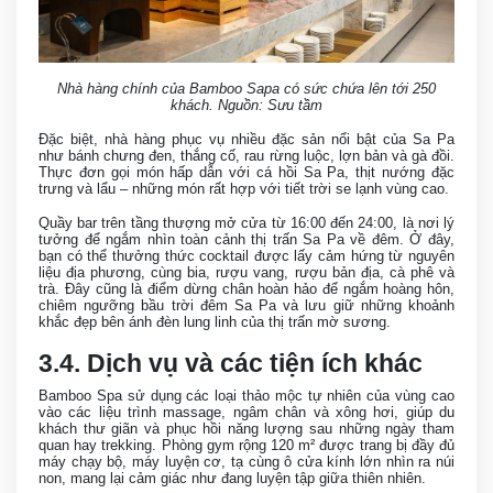
Nhà hàng chính của Bamboo Sapa có sức chứa lên tới 250
khách. Nguồn: Sưu tầm
Đặc biệt, nhà hàng phục vụ nhiều đặc sản nổi bật của Sa Pa
như bánh chưng đen, thắng cố, rau rừng luộc, lợn bản và gà đồi.
Thực đơn gọi món hấp dẫn với cá hồi Sa Pa, thịt nướng đặc
trưng và lẩu – những món rất hợp với tiết trời se lạnh vùng cao.
Quầy bar trên tầng thượng mở cửa từ 16:00 đến 24:00, là nơi lý
tưởng để ngắm nhìn toàn cảnh thị trấn Sa Pa về đêm. Ở đây,
bạn có thể thưởng thức cocktail được lấy cảm hứng từ nguyên
liệu địa phương, cùng bia, rượu vang, rượu bản địa, cà phê và
trà. Đây cũng là điểm dừng chân hoàn hảo để ngắm hoàng hôn,
chiêm ngưỡng bầu trời đêm Sa Pa và lưu giữ những khoảnh
khắc đẹp bên ánh đèn lung linh của thị trấn mờ sương.
3.4. Dịch vụ và các tiện ích khác
Bamboo Spa sử dụng các loại thảo mộc tự nhiên của vùng cao
vào các liệu trình massage, ngâm chân và xông hơi, giúp du
khách thư giãn và phục hồi năng lượng sau những ngày tham
quan hay trekking. Phòng gym rộng 120 m² được trang bị đầy đủ
máy chạy bộ, máy luyện cơ, tạ cùng ô cửa kính lớn nhìn ra núi
non, mang lại cảm giác như đang luyện tập giữa thiên nhiên.