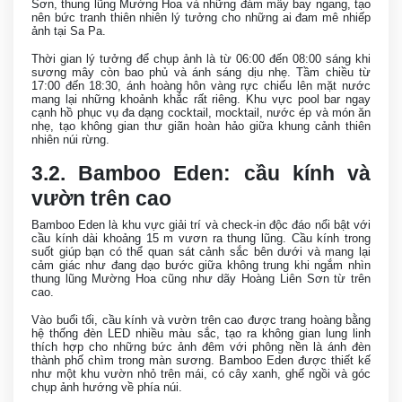
Sơn, thung lũng Mường Hoa và những đám mây bay ngang, tạo
nên bức tranh thiên nhiên lý tưởng cho những ai đam mê nhiếp
ảnh tại Sa Pa.
Thời gian lý tưởng để chụp ảnh là từ 06:00 đến 08:00 sáng khi
sương mây còn bao phủ và ánh sáng dịu nhẹ. Tầm chiều từ
17:00 đến 18:30, ánh hoàng hôn vàng rực chiếu lên mặt nước
mang lại những khoảnh khắc rất riêng. Khu vực pool bar ngay
cạnh hồ phục vụ đa dạng cocktail, mocktail, nước ép và món ăn
nhẹ, tạo không gian thư giãn hoàn hảo giữa khung cảnh thiên
nhiên núi rừng.
3.2. Bamboo Eden: cầu kính và
vườn trên cao
Bamboo Eden là khu vực giải trí và check-in độc đáo nổi bật với
cầu kính dài khoảng 15 m vươn ra thung lũng. Cầu kính trong
suốt giúp bạn có thể quan sát cảnh sắc bên dưới và mang lại
cảm giác như đang dạo bước giữa không trung khi ngắm nhìn
thung lũng Mường Hoa cũng như dãy Hoàng Liên Sơn từ trên
cao.
Vào buổi tối, cầu kính và vườn trên cao được trang hoàng bằng
hệ thống đèn LED nhiều màu sắc, tạo ra không gian lung linh
thích hợp cho những bức ảnh đêm với phông nền là ánh đèn
thành phố chìm trong màn sương. Bamboo Eden được thiết kế
như một khu vườn nhỏ trên mái, có cây xanh, ghế ngồi và góc
chụp ảnh hướng về phía núi.