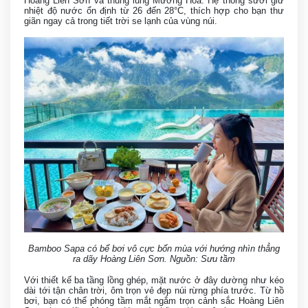
Hoàng Liên Sơn và thung lũng Mường Hoa. Hệ thống sưởi giữ
nhiệt độ nước ổn định từ 26 đến 28°C, thích hợp cho bạn thư
giãn ngay cả trong tiết trời se lạnh của vùng núi.
Bamboo Sapa có bể bơi vô cực bốn mùa với hướng nhìn thẳng
ra dãy Hoàng Liên Sơn. Nguồn: Sưu tầm
Với thiết kế ba tầng lồng ghép, mặt nước ở đây dường như kéo
dài tới tận chân trời, ôm trọn vẻ đẹp núi rừng phía trước. Từ hồ
bơi, bạn có thể phóng tầm mắt ngắm trọn cảnh sắc Hoàng Liên