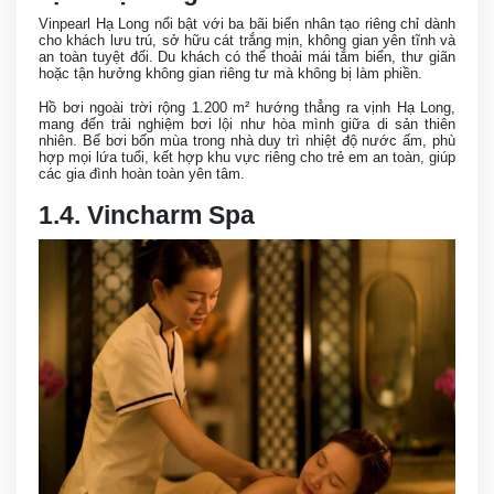
Vinpearl Hạ Long nổi bật với ba bãi biển nhân tạo riêng chỉ dành
cho khách lưu trú, sở hữu cát trắng mịn, không gian yên tĩnh và
an toàn tuyệt đối. Du khách có thể thoải mái tắm biển, thư giãn
hoặc tận hưởng không gian riêng tư mà không bị làm phiền.
Hồ bơi ngoài trời rộng 1.200 m² hướng thẳng ra vịnh Hạ Long,
mang đến trải nghiệm bơi lội như hòa mình giữa di sản thiên
nhiên. Bể bơi bốn mùa trong nhà duy trì nhiệt độ nước ấm, phù
hợp mọi lứa tuổi, kết hợp khu vực riêng cho trẻ em an toàn, giúp
các gia đình hoàn toàn yên tâm.
1.4. Vincharm Spa