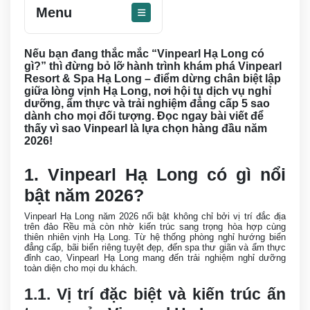
Menu
Nếu bạn đang thắc mắc “Vinpearl Hạ Long có
gì?” thì đừng bỏ lỡ hành trình khám phá Vinpearl
Resort & Spa Hạ Long – điểm dừng chân biệt lập
giữa lòng vịnh Hạ Long, nơi hội tụ dịch vụ nghỉ
dưỡng, ẩm thực và trải nghiệm đẳng cấp 5 sao
dành cho mọi đối tượng. Đọc ngay bài viết để
thấy vì sao Vinpearl là lựa chọn hàng đầu năm
2026!
1. Vinpearl Hạ Long có gì nổi
bật năm 2026?
Vinpearl Hạ Long năm 2026 nổi bật không chỉ bởi vị trí đắc địa
trên đảo Rều mà còn nhờ kiến trúc sang trọng hòa hợp cùng
thiên nhiên vịnh Hạ Long. Từ hệ thống phòng nghỉ hướng biển
đẳng cấp, bãi biển riêng tuyệt đẹp, đến spa thư giãn và ẩm thực
đỉnh cao, Vinpearl Hạ Long mang đến trải nghiệm nghỉ dưỡng
toàn diện cho mọi du khách.
1.1. Vị trí đặc biệt và kiến trúc ấn