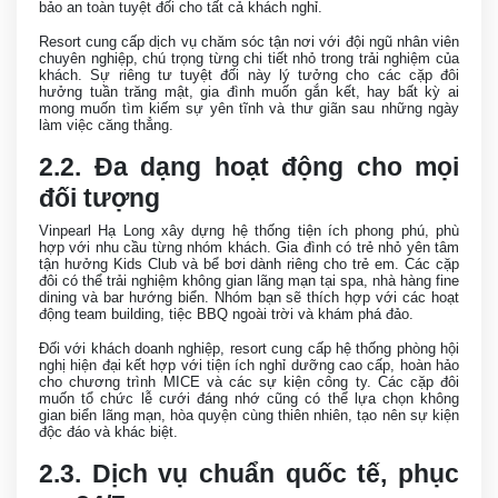
bảo an toàn tuyệt đối cho tất cả khách nghỉ.
Resort cung cấp dịch vụ chăm sóc tận nơi với đội ngũ nhân viên
chuyên nghiệp, chú trọng từng chi tiết nhỏ trong trải nghiệm của
khách. Sự riêng tư tuyệt đối này lý tưởng cho các cặp đôi
hưởng tuần trăng mật, gia đình muốn gắn kết, hay bất kỳ ai
mong muốn tìm kiếm sự yên tĩnh và thư giãn sau những ngày
làm việc căng thẳng.
2.2. Đa dạng hoạt động cho mọi
đối tượng
Vinpearl Hạ Long xây dựng hệ thống tiện ích phong phú, phù
hợp với nhu cầu từng nhóm khách. Gia đình có trẻ nhỏ yên tâm
tận hưởng Kids Club và bể bơi dành riêng cho trẻ em. Các cặp
đôi có thể trải nghiệm không gian lãng mạn tại spa, nhà hàng fine
dining và bar hướng biển. Nhóm bạn sẽ thích hợp với các hoạt
động team building, tiệc BBQ ngoài trời và khám phá đảo.
Đối với khách doanh nghiệp, resort cung cấp hệ thống phòng hội
nghị hiện đại kết hợp với tiện ích nghỉ dưỡng cao cấp, hoàn hảo
cho chương trình MICE và các sự kiện công ty. Các cặp đôi
muốn tổ chức lễ cưới đáng nhớ cũng có thể lựa chọn không
gian biển lãng mạn, hòa quyện cùng thiên nhiên, tạo nên sự kiện
độc đáo và khác biệt.
2.3. Dịch vụ chuẩn quốc tế, phục