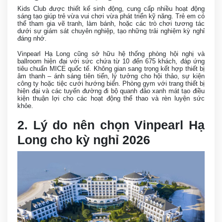
Kids Club được thiết kế sinh động, cung cấp nhiều hoạt động
sáng tạo giúp trẻ vừa vui chơi vừa phát triển kỹ năng. Trẻ em có
thể tham gia vẽ tranh, làm bánh, hoặc các trò chơi tương tác
dưới sự giám sát chuyên nghiệp, tạo những trải nghiệm kỳ nghỉ
đáng nhớ.
Vinpearl Hạ Long cũng sở hữu hệ thống phòng hội nghị và
ballroom hiện đại với sức chứa từ 10 đến 675 khách, đáp ứng
tiêu chuẩn MICE quốc tế. Không gian sang trọng kết hợp thiết bị
âm thanh – ánh sáng tiên tiến, lý tưởng cho hội thảo, sự kiện
công ty hoặc tiệc cưới hướng biển. Phòng gym với trang thiết bị
hiện đại và các tuyến đường đi bộ quanh đảo xanh mát tạo điều
kiện thuận lợi cho các hoạt động thể thao và rèn luyện sức
khỏe.
2. Lý do nên chọn Vinpearl Hạ
Long cho kỳ nghỉ 2026