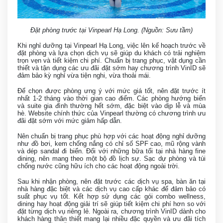
Đặt phòng trước tại Vinpearl Hạ Long. (Nguồn: Sưu tầm)
Khi nghỉ dưỡng tại Vinpearl Hạ Long, việc lên kế hoạch trước về
đặt phòng và lựa chọn dịch vụ sẽ giúp du khách có trải nghiệm
trọn vẹn và tiết kiệm chi phí. Chuẩn bị trang phục, vật dụng cần
thiết và tận dụng các ưu đãi đặt sớm hay chương trình VinID sẽ
đảm bảo kỳ nghỉ vừa tiện nghi, vừa thoải mái.
Để chọn được phòng ưng ý với mức giá tốt, nên đặt trước ít
nhất 1-2 tháng vào thời gian cao điểm. Các phòng hướng biển
và suite gia đình thường hết sớm, đặc biệt vào dịp lễ và mùa
hè. Website chính thức của Vinpearl thường có chương trình ưu
đãi đặt sớm với mức giảm hấp dẫn.
Nên chuẩn bị trang phục phù hợp với các hoạt động nghỉ dưỡng
như đồ bơi, kem chống nắng có chỉ số SPF cao, mũ rộng vành
và dép sandal đi biển. Đối với những bữa tối tại nhà hàng fine
dining, nên mang theo một bộ đồ lịch sự. Sạc dự phòng và túi
chống nước cũng hữu ích cho các hoạt động ngoài trời.
Sau khi nhận phòng, nên đặt trước các dịch vụ spa, bàn ăn tại
nhà hàng đặc biệt và các dịch vụ cao cấp khác để đảm bảo có
suất phục vụ tốt. Kết hợp sử dụng các gói combo wellness,
dining hay hoạt động giải trí sẽ giúp tiết kiệm chi phí hơn so với
đặt từng dịch vụ riêng lẻ. Ngoài ra, chương trình VinID dành cho
khách hàng thân thiết mang lại nhiều đặc quyền và ưu đãi tích