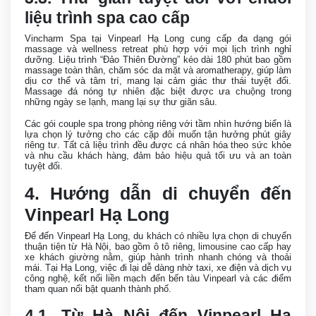
liệu trình spa cao cấp
Vincharm Spa tại Vinpearl Hạ Long cung cấp đa dạng gói
massage và wellness retreat phù hợp với mọi lịch trình nghỉ
dưỡng. Liệu trình “Đảo Thiên Đường” kéo dài 180 phút bao gồm
massage toàn thân, chăm sóc da mặt và aromatherapy, giúp làm
dịu cơ thể và tâm trí, mang lại cảm giác thư thái tuyệt đối.
Massage đá nóng tự nhiên đặc biệt được ưa chuộng trong
những ngày se lạnh, mang lại sự thư giãn sâu.
Các gói couple spa trong phòng riêng với tầm nhìn hướng biển là
lựa chọn lý tưởng cho các cặp đôi muốn tận hưởng phút giây
riêng tư. Tất cả liệu trình đều được cá nhân hóa theo sức khỏe
và nhu cầu khách hàng, đảm bảo hiệu quả tối ưu và an toàn
tuyệt đối.
4. Hướng dẫn di chuyển đến
Vinpearl Hạ Long
Để đến Vinpearl Hạ Long, du khách có nhiều lựa chọn di chuyển
thuận tiện từ Hà Nội, bao gồm ô tô riêng, limousine cao cấp hay
xe khách giường nằm, giúp hành trình nhanh chóng và thoải
mái. Tại Hạ Long, việc đi lại dễ dàng nhờ taxi, xe điện và dịch vụ
công nghệ, kết nối liền mạch đến bến tàu Vinpearl và các điểm
tham quan nổi bật quanh thành phố.
4.1. Từ Hà Nội đến Vinpearl Hạ