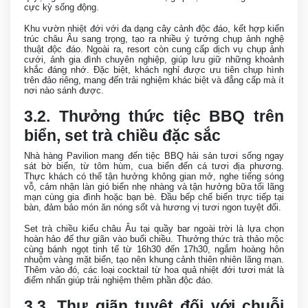
cực kỳ sống động.
Khu vườn nhiệt đới với đa dạng cây cảnh độc đáo, kết hợp kiến
trúc châu Âu sang trọng, tạo ra nhiều ý tưởng chụp ảnh nghệ
thuật độc đáo. Ngoài ra, resort còn cung cấp dịch vụ chụp ảnh
cưới, ảnh gia đình chuyên nghiệp, giúp lưu giữ những khoảnh
khắc đáng nhớ. Đặc biệt, khách nghỉ được ưu tiên chụp hình
trên đảo riêng, mang đến trải nghiệm khác biệt và đẳng cấp mà ít
nơi nào sánh được.
3.2. Thưởng thức tiệc BBQ trên
biển, set trà chiều đặc sắc
Nhà hàng Pavilion mang đến tiệc BBQ hải sản tươi sống ngay
sát bờ biển, từ tôm hùm, cua biển đến cá tươi địa phương.
Thực khách có thể tận hưởng không gian mở, nghe tiếng sóng
vỗ, cảm nhận làn gió biển nhẹ nhàng và tận hưởng bữa tối lãng
mạn cùng gia đình hoặc bạn bè. Đầu bếp chế biến trực tiếp tại
bàn, đảm bảo món ăn nóng sốt và hương vị tươi ngon tuyệt đối.
Set trà chiều kiểu châu Âu tại quầy bar ngoài trời là lựa chọn
hoàn hảo để thư giãn vào buổi chiều. Thưởng thức trà thảo mộc
cùng bánh ngọt tinh tế từ 16h30 đến 17h30, ngắm hoàng hôn
nhuộm vàng mặt biển, tạo nên khung cảnh thiên nhiên lãng mạn.
Thêm vào đó, các loại cocktail từ hoa quả nhiệt đới tươi mát là
điểm nhấn giúp trải nghiệm thêm phần độc đáo.
3.3. Thư giãn tuyệt đối với chuỗi