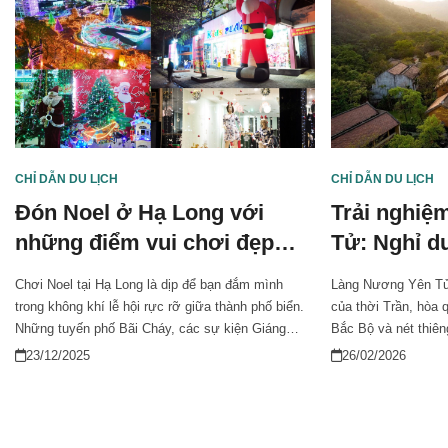
CHỈ DẪN DU LỊCH
CHỈ DẪN DU LỊCH
Đón Noel ở Hạ Long với
Trải nghiệ
những điểm vui chơi đẹp
Tử: Nghỉ d
nhất mùa lễ hội
đậm nét B
Chơi Noel tại Hạ Long là dịp để bạn đắm mình
Làng Nương Yên Tử 
trong không khí lễ hội rực rỡ giữa thành phố biển.
của thời Trần, hòa 
Những tuyến phố Bãi Cháy, các sự kiện Giáng
Bắc Bộ và nét thiên
sinh, đến không gian lung linh tại Sun World Ha
Dừng chân ở làng N
23/12/2025
26/02/2026
Long đều mang đến cảm giác ấm áp, náo nhiệt và
hưởng kỳ nghỉ an y
đầy háo hức. Dù đi cùng gia đình, bạn bè hay
chạm tay vào lịch 
người thương, Hạ Long sẽ khiến mùa Noel của bạn
Tử. Hãy cùng khám 
trở nên trọn vẹn hơn.
điểm đến không thể 