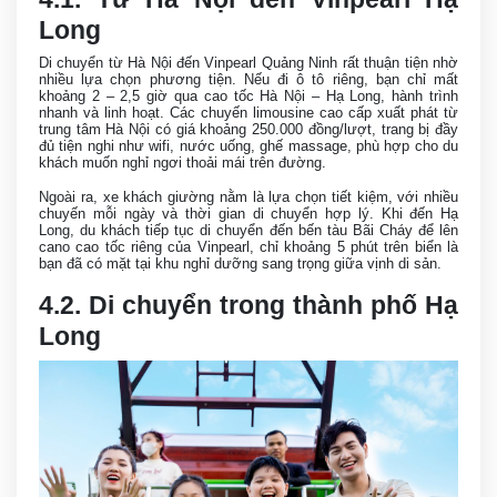
Long
Di chuyển từ Hà Nội đến Vinpearl Quảng Ninh rất thuận tiện nhờ
nhiều lựa chọn phương tiện. Nếu đi ô tô riêng, bạn chỉ mất
khoảng 2 – 2,5 giờ qua cao tốc Hà Nội – Hạ Long, hành trình
nhanh và linh hoạt. Các chuyến limousine cao cấp xuất phát từ
trung tâm Hà Nội có giá khoảng 250.000 đồng/lượt, trang bị đầy
đủ tiện nghi như wifi, nước uống, ghế massage, phù hợp cho du
khách muốn nghỉ ngơi thoải mái trên đường.
Ngoài ra, xe khách giường nằm là lựa chọn tiết kiệm, với nhiều
chuyến mỗi ngày và thời gian di chuyển hợp lý. Khi đến Hạ
Long, du khách tiếp tục di chuyển đến bến tàu Bãi Cháy để lên
cano cao tốc riêng của Vinpearl, chỉ khoảng 5 phút trên biển là
bạn đã có mặt tại khu nghỉ dưỡng sang trọng giữa vịnh di sản.
4.2. Di chuyển trong thành phố Hạ
Long