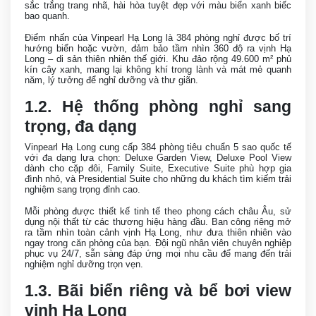
sắc trắng trang nhã, hài hòa tuyệt đẹp với màu biển xanh biếc
bao quanh.
Điểm nhấn của Vinpearl Hạ Long là 384 phòng nghỉ được bố trí
hướng biển hoặc vườn, đảm bảo tầm nhìn 360 độ ra vịnh Hạ
Long – di sản thiên nhiên thế giới. Khu đảo rộng 49.600 m² phủ
kín cây xanh, mang lại không khí trong lành và mát mẻ quanh
năm, lý tưởng để nghỉ dưỡng và thư giãn.
1.2. Hệ thống phòng nghỉ sang
trọng, đa dạng
Vinpearl Hạ Long cung cấp 384 phòng tiêu chuẩn 5 sao quốc tế
với đa dạng lựa chọn: Deluxe Garden View, Deluxe Pool View
dành cho cặp đôi, Family Suite, Executive Suite phù hợp gia
đình nhỏ, và Presidential Suite cho những du khách tìm kiếm trải
nghiệm sang trọng đỉnh cao.
Mỗi phòng được thiết kế tinh tế theo phong cách châu Âu, sử
dụng nội thất từ các thương hiệu hàng đầu. Ban công riêng mở
ra tầm nhìn toàn cảnh vịnh Hạ Long, như đưa thiên nhiên vào
ngay trong căn phòng của bạn. Đội ngũ nhân viên chuyên nghiệp
phục vụ 24/7, sẵn sàng đáp ứng mọi nhu cầu để mang đến trải
nghiệm nghỉ dưỡng trọn vẹn.
1.3. Bãi biển riêng và bể bơi view
vịnh Hạ Long