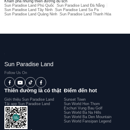
Khám phá những thiên đường du lịch
Sun Paradise Land Phú Quốc
Sun Paradise Land Đà Nẵng
Sun Paradise Land Tây Ninh
Sun Paradise Land Sa Pa
Sun Paradise Land Quảng Ninh
Sun Paradise Land Thanh Hóa
Sun Paradise Land
Follow Us On
Thiên đường là có thật
Điểm đến hot
Giới thiệu Sun Paradise Land
Sunset Town
Tải app Sun Paradise Land
Sun World Hon Thom
Eschuri Vung Bau Golf
Sun World Ba Na Hills
Sun World Ba Den Mountain
Sun World Fansipan Legend