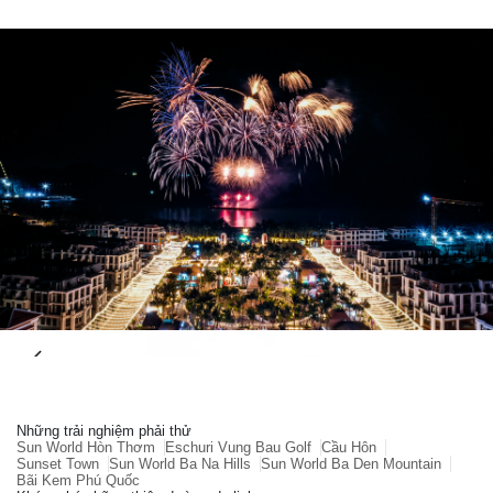
Những trải nghiệm phải thử
Sun World Hòn Thơm
Eschuri Vung Bau Golf
Cầu Hôn
Sunset Town
Sun World Ba Na Hills
Sun World Ba Den Mountain
Bãi Kem Phú Quốc