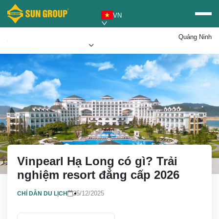
VN
Quảng Ninh
Mua vé Sun PhuQuoc
Ưu đãi Sun World
Airways
Vinpearl Hạ Long có gì? Trải
nghiệm resort đẳng cấp 2026
25/12/2025
CHỈ DẪN DU LỊCH