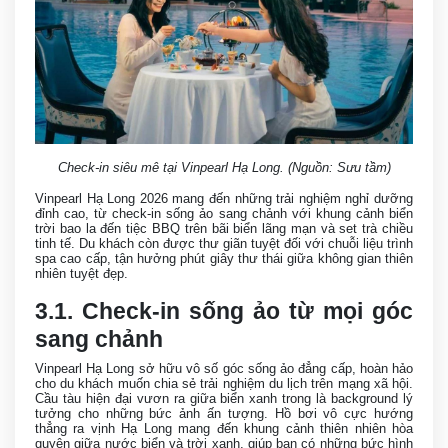
Check-in siêu mê tại Vinpearl Hạ Long. (Nguồn: Sưu tầm)
Vinpearl Hạ Long 2026 mang đến những trải nghiệm nghỉ dưỡng
đỉnh cao, từ check-in sống ảo sang chảnh với khung cảnh biển
trời bao la đến tiệc BBQ trên bãi biển lãng mạn và set trà chiều
tinh tế. Du khách còn được thư giãn tuyệt đối với chuỗi liệu trình
spa cao cấp, tận hưởng phút giây thư thái giữa không gian thiên
nhiên tuyệt đẹp.
3.1. Check-in sống ảo từ mọi góc
sang chảnh
Vinpearl Hạ Long sở hữu vô số góc sống ảo đẳng cấp, hoàn hảo
cho du khách muốn chia sẻ trải nghiệm du lịch trên mạng xã hội.
Cầu tàu hiện đại vươn ra giữa biển xanh trong là background lý
tưởng cho những bức ảnh ấn tượng. Hồ bơi vô cực hướng
thẳng ra vịnh Hạ Long mang đến khung cảnh thiên nhiên hòa
quyện giữa nước biển và trời xanh, giúp bạn có những bức hình