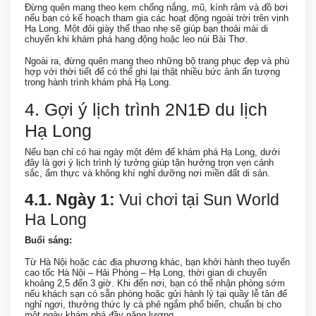
Đừng quên mang theo kem chống nắng, mũ, kính râm và đồ bơi
nếu bạn có kế hoạch tham gia các hoạt động ngoài trời trên vịnh
Hạ Long. Một đôi giày thể thao nhẹ sẽ giúp bạn thoải mái di
chuyển khi khám phá hang động hoặc leo núi Bài Thơ.
Ngoài ra, đừng quên mang theo những bộ trang phục đẹp và phù
hợp với thời tiết để có thể ghi lại thật nhiều bức ảnh ấn tượng
trong hành trình khám phá Hạ Long.
4. Gợi ý lịch trình 2N1Đ du lịch
Hạ Long
Nếu bạn chỉ có hai ngày một đêm để khám phá Hạ Long, dưới
đây là gợi ý lịch trình lý tưởng giúp tận hưởng trọn vẹn cảnh
sắc, ẩm thực và không khí nghỉ dưỡng nơi miền đất di sản.
4.1. Ngày 1:
Vui chơi tại Sun World
Ha Long
Buổi sáng:
Từ Hà Nội hoặc các địa phương khác, bạn khởi hành theo tuyến
cao tốc Hà Nội – Hải Phòng – Hạ Long, thời gian di chuyển
khoảng 2,5 đến 3 giờ. Khi đến nơi, bạn có thể nhận phòng sớm
nếu khách sạn có sẵn phòng hoặc gửi hành lý tại quầy lễ tân để
nghỉ ngơi, thưởng thức ly cà phê ngắm phố biển, chuẩn bị cho
một ngày khám phá đầy năng lượng.