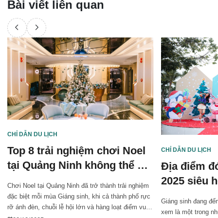
Bài viết liên quan
CHỈ DẪN DU LỊCH
Top 8 trải nghiệm chơi Noel
CHỈ DẪN DU LỊCH
tại Quảng Ninh không thể bỏ
Địa điểm đ
lỡ
2025 siêu 
Chơi Noel tại Quảng Ninh đã trở thành trải nghiệm
đặc biệt mỗi mùa Giáng sinh, khi cả thành phố rực
Giáng sinh đang đế
rỡ ánh đèn, chuỗi lễ hội lớn và hàng loạt điểm vui
xem là một trong nh
chơi sôi động chờ đón bạn. Nếu bạn đang phân