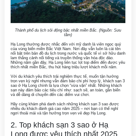
Thành phố du lịch sôi động bậc nhất miền Bắc. (Nguồn: Sưu
tầm)
Hạ Long thường được nhắc đến với mỹ danh là viên ngọc quý
của vùng biển miền Bắc Việt Nam. Nơi đây vẫn luôn là cái tên
nổi bật trên bản đồ du lịch trong nước và quốc tế vì sở hữu danh
lam thắng cảnh nổi tiếng và truyền thống văn hóa độc đáo.
Những năm gần đây, Hạ Long liên tục lọt top điểm đến được yêu
thích nhất miền Bắc, thu hút hàng triệu lượt khách mỗi năm.
Với du khách yêu thích trải nghiệm thực tế, muốn tận hưởng
trọn vẹn kỳ nghỉ nhưng vẫn đảm bảo chi phí hợp lý, khách sạn 3
sao ở Hạ Long chính là lựa chọn “vừa vặn” nhất. Những khách
sạn này đảm bảo các tiêu chí như: sạch sẽ, an toàn, gần biển
và dễ dàng di chuyển đến các điểm vui chơi.
Hãy cùng khám phá danh sách những khách sạn 3 sao được
nhiều du khách đánh giá cao năm 2025 – nơi bạn có thể nghỉ
ngơi thoải mái và tận hưởng trọn vẹn vẻ đẹp Hạ Long.
2. Top khách sạn 3 sao ở Hạ
Long được yêu thích nhất 2025