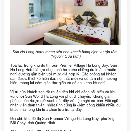
Sun Ha Long Hotel mang đến cho khách hàng dịch vụ tận tâm.
(Nguồn: Sưu tầm)
Tọa lạc trong khu đô thị Sun Premier Village Ha Long Bay, Sun
Ha Long Hotel là lựa chọn phù hợp cho những du khách muốn
nghỉ dưỡng gần biển với mức giá hợp lý. Các phòng tại khách
sạn được thiết kế hiện đại, nội thất mới và có tầm nhìn hướng
biển, mang lại cảm giác thư giãn và dễ chịu cho kỳ nghỉ.
Vị trí của khách sạn rất thuận tiện khi chỉ cách bãi biển và khu
vui chơi Sun World Ha Long vài phút di chuyển. Không gian
phòng luôn được giữ sạch sẽ, đầy đủ tiện nghi cơ bản. Đội ngũ
nhân viên thân thiện, nhiệt tình cũng là điểm cộng khiến nhiều du
khách hài lòng khi lựa chọn lưu trú tại đây.
Địa chỉ: khu đô thị Sun Premier Village Ha Long Bay, phường
Bãi Cháy, tỉnh Quảng Ninh