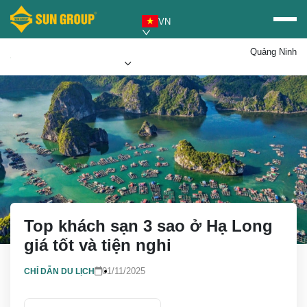
VN
Quảng Ninh
Mua vé Sun PhuQuoc
Ưu đãi Sun World
Airways
Top khách sạn 3 sao ở Hạ Long
giá tốt và tiện nghi
01/11/2025
CHỈ DẪN DU LỊCH