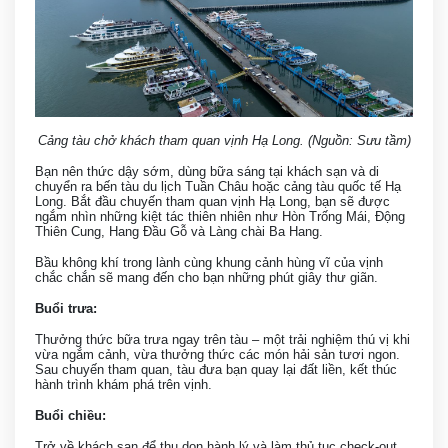
Cảng tàu chở khách tham quan vịnh Hạ Long. (Nguồn: Sưu tầm)
Bạn nên thức dậy sớm, dùng bữa sáng tại khách sạn và di
chuyển ra bến tàu du lịch Tuần Châu hoặc cảng tàu quốc tế Hạ
Long. Bắt đầu chuyến tham quan vịnh Hạ Long, bạn sẽ được
ngắm nhìn những kiệt tác thiên nhiên như Hòn Trống Mái, Động
Thiên Cung, Hang Đầu Gỗ và Làng chài Ba Hang.
Bầu không khí trong lành cùng khung cảnh hùng vĩ của vịnh
chắc chắn sẽ mang đến cho bạn những phút giây thư giãn.
Buổi trưa:
Thưởng thức bữa trưa ngay trên tàu – một trải nghiệm thú vị khi
vừa ngắm cảnh, vừa thưởng thức các món hải sản tươi ngon.
Sau chuyến tham quan, tàu đưa bạn quay lại đất liền, kết thúc
hành trình khám phá trên vịnh.
Buổi chiều:
Trở về khách sạn để thu dọn hành lý và làm thủ tục check-out.