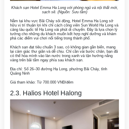
Khách sạn Hotel Emma Ha Long với phòng ngủ và nội thất mới,
sạch sẽ. (Nguồn: Sưu tầm)
Nằm tại khu vực Bãi Cháy sôi động, Hotel Emma Ha Long sở
hữu vị trí thuận lợi khi chỉ cách công viên Sun World Ha Long và
cảng tàu quốc tế Hạ Long vài phút di chuyển. Đây là lựa chọn lý
tưởng cho những du khách muốn kết hợp nghỉ dưỡng và khám
phá các điểm vui chơi nổi tiếng trong thành phố.
Khách sạn đạt tiêu chuẩn 3 sao, có không gian gần biển, mang
lại cảm giác thư giãn và dễ chịu. Chỉ cần vài bước chân, bạn đã
có thể hòa mình vào làn nước trong xanh và tận hưởng nắng
vàng trên bãi tắm ngay phía sau khách sạn.
Địa chỉ: Số 26–30 đường Hạ Long, phường Bãi Cháy, tỉnh
Quảng Ninh
Giá tham khảo: Từ 700.000 VNĐ/đêm
2.3. Halios Hotel Halong