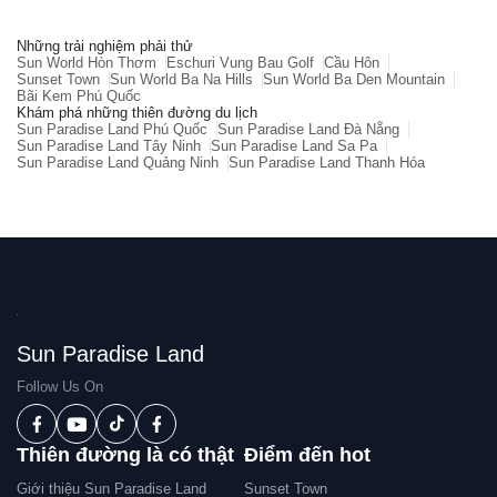
Những trải nghiệm phải thử
Sun World Hòn Thơm
Eschuri Vung Bau Golf
Cầu Hôn
Sunset Town
Sun World Ba Na Hills
Sun World Ba Den Mountain
Bãi Kem Phú Quốc
Khám phá những thiên đường du lịch
Sun Paradise Land Phú Quốc
Sun Paradise Land Đà Nẵng
Sun Paradise Land Tây Ninh
Sun Paradise Land Sa Pa
Sun Paradise Land Quảng Ninh
Sun Paradise Land Thanh Hóa
Sun Paradise Land
Follow Us On
Thiên đường là có thật
Điểm đến hot
Giới thiệu Sun Paradise Land
Sunset Town