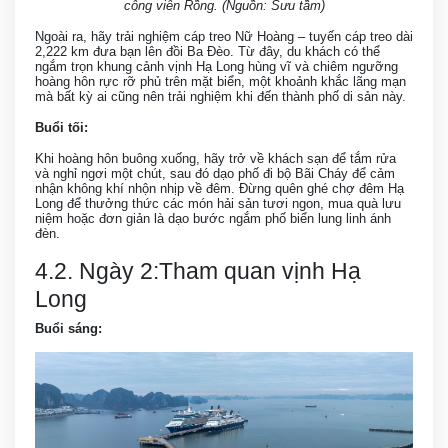
công viên Rồng. (Nguồn: Sưu tầm)
Ngoài ra, hãy trải nghiệm cáp treo Nữ Hoàng – tuyến cáp treo dài
2,222 km đưa bạn lên đồi Ba Đèo. Từ đây, du khách có thể
ngắm trọn khung cảnh vịnh Hạ Long hùng vĩ và chiêm ngưỡng
hoàng hôn rực rỡ phủ trên mặt biển, một khoảnh khắc lãng mạn
mà bất kỳ ai cũng nên trải nghiệm khi đến thành phố di sản này.
Buổi tối:
Khi hoàng hôn buông xuống, hãy trở về khách sạn để tắm rửa
và nghỉ ngơi một chút, sau đó dạo phố đi bộ Bãi Cháy để cảm
nhận không khí nhộn nhịp về đêm. Đừng quên ghé chợ đêm Hạ
Long để thưởng thức các món hải sản tươi ngon, mua quà lưu
niệm hoặc đơn giản là dạo bước ngắm phố biển lung linh ánh
đèn.
4.2. Ngày 2:Tham quan vịnh Hạ
Long
Buổi sáng: