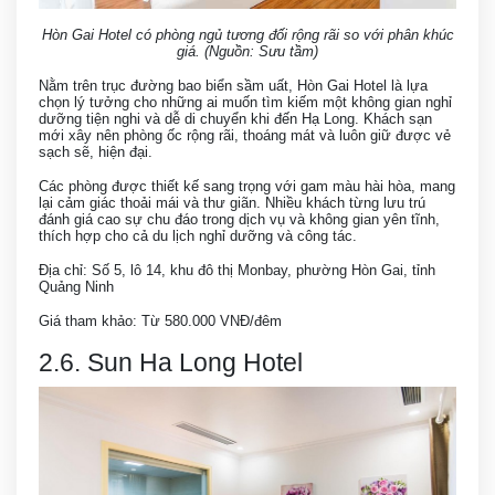
Hòn Gai Hotel có phòng ngủ tương đối rộng rãi so với phân khúc
giá. (Nguồn: Sưu tầm)
Nằm trên trục đường bao biển sầm uất, Hòn Gai Hotel là lựa
chọn lý tưởng cho những ai muốn tìm kiếm một không gian nghỉ
dưỡng tiện nghi và dễ di chuyển khi đến Hạ Long. Khách sạn
mới xây nên phòng ốc rộng rãi, thoáng mát và luôn giữ được vẻ
sạch sẽ, hiện đại.
Các phòng được thiết kế sang trọng với gam màu hài hòa, mang
lại cảm giác thoải mái và thư giãn. Nhiều khách từng lưu trú
đánh giá cao sự chu đáo trong dịch vụ và không gian yên tĩnh,
thích hợp cho cả du lịch nghỉ dưỡng và công tác.
Địa chỉ: Số 5, lô 14, khu đô thị Monbay, phường Hòn Gai, tỉnh
Quảng Ninh
Giá tham khảo: Từ 580.000 VNĐ/đêm
2.6. Sun Ha Long Hotel