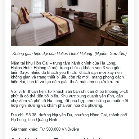
Không gian hiện đại của Halios Hotel Halong. (Nguồn: Sưu tầm)
Nằm tại khu Hòn Gai – trung tâm hành chính của Hạ Long,
Halios Hotel Halong là một trong những khách sạn 3 sao gần
biển được nhiều du khách yêu thích. Khách sạn mới xây nên
không gian và trang thiết bị đều còn rất mới, mang phong cách
hiện đại, tinh tế và tạo cảm giác thoải mái cho người lưu trú.
Với vị trí thuận tiện, từ khách sạn bạn chỉ cần đi bộ khoảng 5–10
phút là có thể đến bờ biển. Khu vực xung quanh yên tĩnh, gần
chợ đêm và phố cổ Hạ Long, rất phù hợp cho những ai muốn kết
hợp nghỉ dưỡng và khám phá văn hóa địa phương.
Địa chỉ: Số 38, đường Nguyễn Du, phường Hồng Gai, thành phố
Hạ Long, tỉnh Quảng Ninh
Giá tham khảo: Từ 500.000 VNĐ/đêm