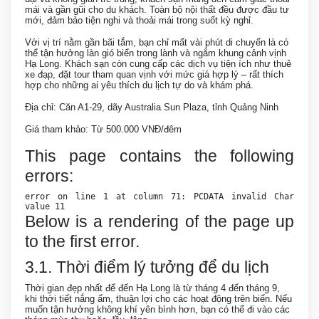
mái và gần gũi cho du khách. Toàn bộ nội thất đều được đầu tư
mới, đảm bảo tiện nghi và thoải mái trong suốt kỳ nghỉ.
Với vị trí nằm gần bãi tắm, bạn chỉ mất vài phút di chuyển là có
thể tận hưởng làn gió biển trong lành và ngắm khung cảnh vịnh
Hạ Long. Khách sạn còn cung cấp các dịch vụ tiện ích như thuê
xe đạp, đặt tour tham quan vịnh với mức giá hợp lý – rất thích
hợp cho những ai yêu thích du lịch tự do và khám phá.
Địa chỉ: Căn A1-29, dãy Australia Sun Plaza, tỉnh Quảng Ninh
Giá tham khảo: Từ 500.000 VNĐ/đêm
This page contains the following
errors:
error on line 1 at column 71: PCDATA invalid Char
value 11
Below is a rendering of the page up
to the first error.
3.1. Thời điểm lý tưởng để du lịch
Thời gian đẹp nhất để đến Hạ Long là từ tháng 4 đến tháng 9,
khi thời tiết nắng ấm, thuận lợi cho các hoạt động trên biển. Nếu
muốn tận hưởng không khí yên bình hơn, bạn có thể đi vào các