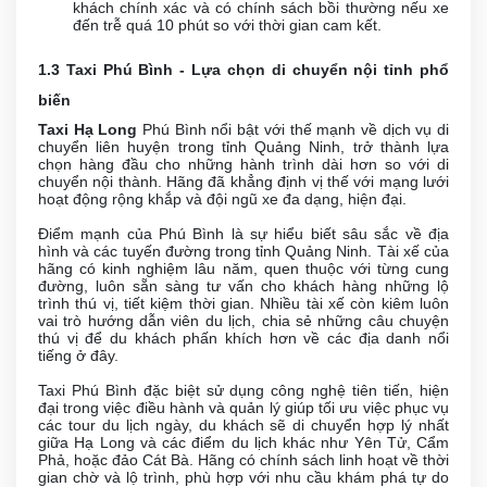
khách chính xác và có chính sách bồi thường nếu xe
đến trễ quá 10 phút so với thời gian cam kết.
1.3 Taxi Phú Bình - Lựa chọn di chuyển nội tỉnh phổ
biến
Taxi Hạ Long
Phú Bình nổi bật với thế mạnh về dịch vụ di
chuyển liên huyện trong tỉnh Quảng Ninh, trở thành lựa
chọn hàng đầu cho những hành trình dài hơn so với di
chuyển nội thành. Hãng đã khẳng định vị thế với mạng lưới
hoạt động rộng khắp và đội ngũ xe đa dạng, hiện đại.
Điểm mạnh của Phú Bình là sự hiểu biết sâu sắc về địa
hình và các tuyến đường trong tỉnh Quảng Ninh. Tài xế của
hãng có kinh nghiệm lâu năm, quen thuộc với từng cung
đường, luôn sẵn sàng tư vấn cho khách hàng những lộ
trình thú vị, tiết kiệm thời gian. Nhiều tài xế còn kiêm luôn
vai trò hướng dẫn viên du lịch, chia sẻ những câu chuyện
thú vị để du khách phấn khích hơn về các địa danh nổi
tiếng ở đây.
Taxi Phú Bình đặc biệt sử dụng công nghệ tiên tiến, hiện
đại trong việc điều hành và quản lý giúp tối ưu việc phục vụ
các tour du lịch ngày, du khách sẽ di chuyển hợp lý nhất
giữa Hạ Long và các điểm du lịch khác như Yên Tử, Cẩm
Phả, hoặc đảo Cát Bà. Hãng có chính sách linh hoạt về thời
gian chờ và lộ trình, phù hợp với nhu cầu khám phá tự do