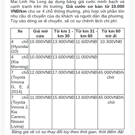
Mai Linh Hạ Long áp dụng bảng giá cước minh bạch và
cạnh tranh trên thị trường.
Giá cước cơ bản từ 10.000
VNĐ/km
cho xe 4 chỗ thông thường, phù hợp với phần lớn
nhu cầu di chuyển của du khách và người dân địa phương.
Tùy vào dòng xe di chuyển, sẽ có sự chênh lệch chi phí:
Xe
Giá mở
Từ km 1 -
Từ km 31 -
Từ km 60
cửa
km 30
km 60
trở đi
4 chỗ
10.000VNĐ
13.900VNĐ
11.600VNĐ
10.300VNĐ
(Hyundai
i10)
4 chỗ
10.000VNĐ
13.600VNĐ
11.000VNĐ
(Kia
Morning)
7 chỗ
12.000VNĐ
17.000VNĐ
14.600VNĐ
45.000VNĐ/h
(Toyota
chờ
Innova
G, E, J
2014)
7 chỗ
11.000VNĐ
15.800VNĐ
13.600VNĐ
45.000VNĐ/h
(Toyota
chờ
Innova J,
Kia
Carens,
Nissan
Livina)
Bảng giá sẽ có sự thay đổi tùy theo thời gian, thời điểm đặt