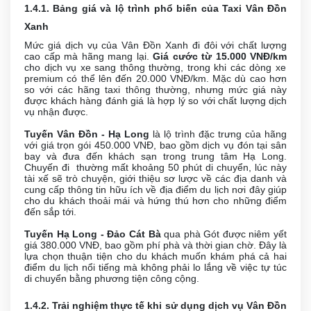
1.4.1. Bảng giá và lộ trình phổ biến của Taxi Vân Đồn
Xanh
Mức giá dịch vụ của Vân Đồn Xanh đi đôi với chất lượng
cao cấp mà hãng mang lại.
Giá cước từ 15.000 VNĐ/km
cho dịch vụ xe sang thông thường, trong khi các dòng xe
premium có thể lên đến 20.000 VNĐ/km. Mặc dù cao hơn
so với các hãng taxi thông thường, nhưng mức giá này
được khách hàng đánh giá là hợp lý so với chất lượng dịch
vụ nhận được.
Tuyến Vân Đồn - Hạ Long
là lộ trình đặc trưng của hãng
với giá trọn gói 450.000 VNĐ, bao gồm dịch vụ đón tại sân
bay và đưa đến khách sạn trong trung tâm Hạ Long.
Chuyến đi thường mất khoảng 50 phút di chuyển, lúc này
tài xế sẽ trò chuyện, giới thiệu sơ lược về các địa danh và
cung cấp thông tin hữu ích về địa điểm du lịch nơi đây giúp
cho du khách thoải mái và hứng thú hơn cho những điểm
đến sắp tới.
Tuyến Hạ Long - Đảo Cát Bà
qua phà Gót được niêm yết
giá 380.000 VNĐ, bao gồm phí phà và thời gian chờ. Đây là
lựa chọn thuận tiện cho du khách muốn khám phá cả hai
điểm du lịch nổi tiếng mà không phải lo lắng về việc tự túc
di chuyển bằng phương tiện công cộng.
1.4.2. Trải nghiệm thực tế khi sử dụng dịch vụ Vân Đồn