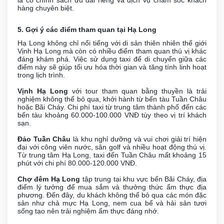
là có chính sách ưu đãi riêng và dịch vụ chăm sóc khách
hàng chuyên biệt.
5. Gợi ý các điểm tham quan tại Hạ Long
Hạ Long không chỉ nổi tiếng với di sản thiên nhiên thế giới
Vịnh Hạ Long mà còn có nhiều điểm tham quan thú vị khác
đáng khám phá. Việc sử dụng taxi để di chuyển giữa các
điểm này sẽ giúp tối ưu hóa thời gian và tăng tính linh hoạt
trong lịch trình.
Vịnh Hạ Long
với tour tham quan bằng thuyền là trải
nghiệm không thể bỏ qua, khởi hành từ bến tàu Tuần Châu
hoặc Bãi Cháy. Chi phí taxi từ trung tâm thành phố đến các
bến tàu khoảng 60.000-100.000 VNĐ tùy theo vị trí khách
sạn.
Đảo Tuần Châu
là khu nghỉ dưỡng và vui chơi giải trí hiện
đại với công viên nước, sân golf và nhiều hoạt động thú vị.
Từ trung tâm Hạ Long, taxi đến Tuần Châu mất khoảng 15
phút với chi phí 80.000-120.000 VNĐ.
Chợ đêm Hạ Long
tập trung tại khu vực bến Bãi Cháy, địa
điểm lý tưởng để mua sắm và thưởng thức ẩm thực địa
phương. Đến đây, du khách không thể bỏ qua các món đặc
sản như chả mực Hạ Long, nem cua bể và hải sản tươi
sống tạo nên trải nghiệm ẩm thực đáng nhớ.