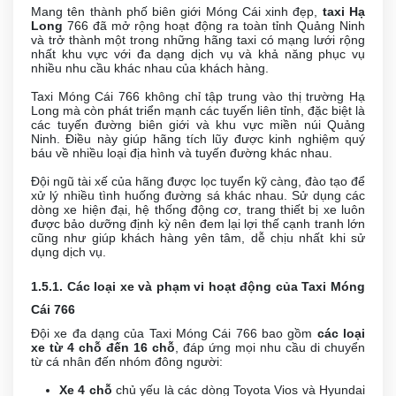
Mang tên thành phố biên giới Móng Cái xinh đẹp,
taxi Hạ
Long
766 đã mở rộng hoạt động ra toàn tỉnh Quảng Ninh
và trở thành một trong những hãng taxi có mạng lưới rộng
nhất khu vực với đa dạng dịch vụ và khả năng phục vụ
nhiều nhu cầu khác nhau của khách hàng.
Taxi Móng Cái 766 không chỉ tập trung vào thị trường Hạ
Long mà còn phát triển mạnh các tuyến liên tỉnh, đặc biệt là
các tuyến đường biên giới và khu vực miền núi Quảng
Ninh. Điều này giúp hãng tích lũy được kinh nghiệm quý
báu về nhiều loại địa hình và tuyến đường khác nhau.
Đội ngũ tài xế của hãng được lọc tuyển kỹ càng, đào tạo để
xử lý nhiều tình huống đường sá khác nhau. Sử dụng các
dòng xe hiện đại, hệ thống động cơ, trang thiết bị xe luôn
được bảo dưỡng định kỳ nên đem lại lợi thế cạnh tranh lớn
cũng như giúp khách hàng yên tâm, dễ chịu nhất khi sử
dụng dịch vụ.
1.5.1. Các loại xe và phạm vi hoạt động của Taxi Móng
Cái 766
Đội xe đa dạng của Taxi Móng Cái 766 bao gồm
các loại
xe từ 4 chỗ đến 16 chỗ
, đáp ứng mọi nhu cầu di chuyển
từ cá nhân đến nhóm đông người:
Xe 4 chỗ
chủ yếu là các dòng Toyota Vios và Hyundai