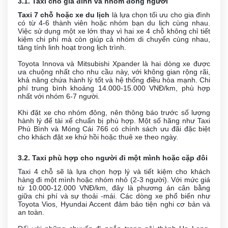
3.1. Taxi cho gia đình và nhóm đông người
Taxi 7 chỗ hoặc xe du lịch
là lựa chọn tối ưu cho gia đình
có từ 4-6 thành viên hoặc nhóm bạn du lịch cùng nhau.
Việc sử dụng một xe lớn thay vì hai xe 4 chỗ không chỉ tiết
kiệm chi phí mà còn giúp cả nhóm di chuyển cùng nhau,
tăng tính linh hoạt trong lịch trình.
Toyota Innova và Mitsubishi Xpander là hai dòng xe được
ưa chuộng nhất cho nhu cầu này, với không gian rộng rãi,
khả năng chứa hành lý tốt và hệ thống điều hòa mạnh. Chi
phí trung bình khoảng 14.000-15.000 VNĐ/km, phù hợp
nhất với nhóm 6-7 người.
Khi đặt xe cho nhóm đông, nên thông báo trước số lượng
hành lý để tài xế chuẩn bị phù hợp. Một số hãng như Taxi
Phú Bình và Móng Cái 766 có chính sách ưu đãi đặc biệt
cho khách đặt xe khứ hồi hoặc thuê xe theo ngày.
3.2. Taxi phù hợp cho người đi một mình hoặc cặp đôi
Taxi 4 chỗ sẽ là lựa chọn hợp lý và tiết kiệm cho khách
hàng đi một mình hoặc nhóm nhỏ (2-3 người). Với mức giá
từ 10.000-12.000 VNĐ/km, đây là phương án cân bằng
giữa chi phí và sự thoải -mái. Các dòng xe phổ biến như
Toyota Vios, Hyundai Accent đảm bảo tiện nghi cơ bản và
an toàn.