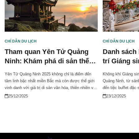
CHỈ DẪN DU LỊCH
CHỈ DẪN DU LỊCH
Tham quan Yên Tử Quảng
Danh sách 
Ninh: Khám phá di sản thế
trí Giáng 
giới
nổi bật
Yên Tử Quảng Ninh 2025 không chỉ là điểm đến
Không khí Giáng sin
tâm linh bậc nhất miền Bắc mà còn được thế giới
Quảng Ninh, từ sảnh
vinh danh với giá trị di sản văn hóa, thiên nhiên và
đến tiệc buffet đặc
lịch sử độc đáo. Bước chân đến Yên Tử là hành
Nếu bạn đang tìm k
25/12/2025
23/12/2025
trình đắm chìm giữa mây trắng, rừng xanh và linh
dưỡng thật ấn tượng
khí Phật hoàng. Nếu bạn muốn hiểu vì sao Yên Tử
khách sạn trang trí
luôn cuốn hút triệu du khách mỗi năm, hãy cùng
khoảnh khắc đều s
khám phá trong bài viết này!
cho những bộ ảnh c
thân, bạn bè.