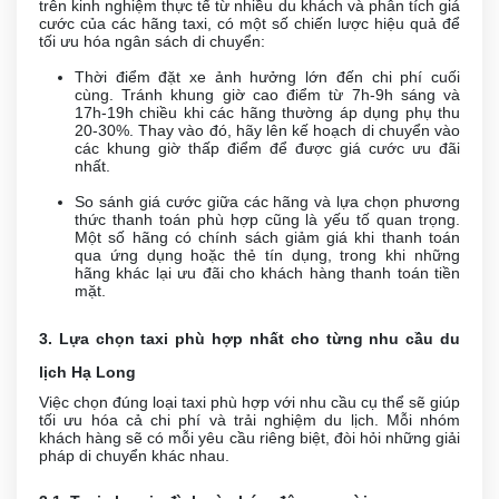
trên kinh nghiệm thực tế từ nhiều du khách và phân tích giá
cước của các hãng taxi, có một số chiến lược hiệu quả để
tối ưu hóa ngân sách di chuyển:
Thời điểm đặt xe ảnh hưởng lớn đến chi phí cuối
cùng. Tránh khung giờ cao điểm từ 7h-9h sáng và
17h-19h chiều khi các hãng thường áp dụng phụ thu
20-30%. Thay vào đó, hãy lên kế hoạch di chuyển vào
các khung giờ thấp điểm để được giá cước ưu đãi
nhất.
So sánh giá cước giữa các hãng và lựa chọn phương
thức thanh toán phù hợp cũng là yếu tố quan trọng.
Một số hãng có chính sách giảm giá khi thanh toán
qua ứng dụng hoặc thẻ tín dụng, trong khi những
hãng khác lại ưu đãi cho khách hàng thanh toán tiền
mặt.
3. Lựa chọn taxi phù hợp nhất cho từng nhu cầu du
lịch Hạ Long
Việc chọn đúng loại taxi phù hợp với nhu cầu cụ thể sẽ giúp
tối ưu hóa cả chi phí và trải nghiệm du lịch. Mỗi nhóm
khách hàng sẽ có mỗi yêu cầu riêng biệt, đòi hỏi những giải
pháp di chuyển khác nhau.