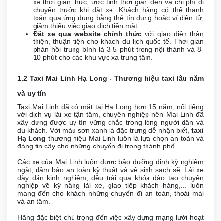
xe thời gian thực, ước tính thời gian đến và chi phí di
chuyển trước khi đặt xe. Khách hàng có thể thanh
toán qua ứng dụng bằng thẻ tín dụng hoặc ví điện tử,
giảm thiểu việc giao dịch tiền mặt.
Đặt xe qua website chính thức
với giao diện thân
thiện, thuận tiện cho khách du lịch quốc tế. Thời gian
phản hồi trung bình là 3-5 phút trong nội thành và 8-
10 phút cho các khu vực xa trung tâm.
1.2 Taxi Mai Linh Hạ Long - Thương hiệu taxi lâu năm
và uy tín
Taxi Mai Linh đã có mặt tại Hạ Long hơn 15 năm, nổi tiếng
với dịch vụ lái xe tận tâm, chuyên nghiệp nên Mai Linh đã
xây dựng được uy tín vững chắc trong lòng người dân và
du khách. Với màu sơn xanh lá đặc trưng dễ nhận biết,
taxi
Hạ Long
thương hiệu Mai Linh luôn là lựa chọn an toàn và
đáng tin cậy cho những chuyến đi trong thành phố.
Các xe của Mai Linh luôn được bảo dưỡng định kỳ nghiêm
ngặt, đảm bảo an toàn kỹ thuật và vệ sinh sạch sẽ. Lái xe
dày dặn kinh nghiệm, đều trải qua khóa đào tạo chuyên
nghiệp về kỹ năng lái xe, giao tiếp khách hàng,... luôn
mang đến cho khách những chuyến đi an toàn, thoải mái
và an tâm.
Hãng đặc biệt chú trọng đến việc xây dựng mạng lưới hoạt