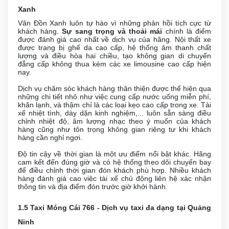
Xanh
Vân Đồn Xanh luôn tự hào vì những phản hồi tích cực từ
khách hàng.
Sự sang trọng và thoải mái
chính là điểm
được đánh giá cao nhất về dịch vụ của hãng. Nội thất xe
được trang bị ghế da cao cấp, hệ thống âm thanh chất
lượng và điều hòa hai chiều, tạo không gian di chuyển
đẳng cấp không thua kém các xe limousine cao cấp hiện
nay.
Dịch vụ chăm sóc khách hàng thân thiện được thể hiện qua
những chi tiết nhỏ như việc cung cấp nước uống miễn phí,
khăn lạnh, và thậm chí là các loại kẹo cao cấp trong xe. Tài
xế nhiệt tình, dày dặn kinh nghiệm,... luôn sẵn sàng điều
chỉnh nhiệt độ, âm lượng nhạc theo ý muốn của khách
hàng cũng như tôn trọng không gian riêng tư khi khách
hàng cần nghỉ ngơi.
Độ tin cậy về thời gian là một ưu điểm nổi bật khác. Hãng
cam kết đến đúng giờ và có hệ thống theo dõi chuyến bay
để điều chỉnh thời gian đón khách phù hợp. Nhiều khách
hàng đánh giá cao việc tài xế chủ động liên hệ xác nhận
thông tin và địa điểm đón trước giờ khởi hành.
1.5 Taxi Móng Cái 766 - Dịch vụ taxi đa dạng tại Quảng
Ninh