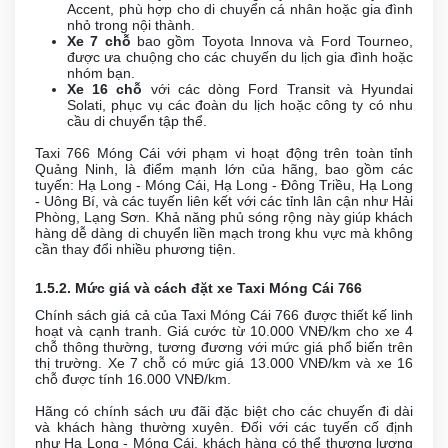
Accent, phù hợp cho di chuyển cá nhân hoặc gia đình
nhỏ trong nội thành.
Xe 7 chỗ
bao gồm Toyota Innova và Ford Tourneo,
được ưa chuộng cho các chuyến du lịch gia đình hoặc
nhóm bạn.
Xe 16 chỗ
với các dòng Ford Transit và Hyundai
Solati, phục vụ các đoàn du lịch hoặc công ty có nhu
cầu di chuyển tập thể.
Taxi 766 Móng Cái với phạm vi hoạt động trên toàn tỉnh
Quảng Ninh, là điểm mạnh lớn của hãng, bao gồm các
tuyến: Hạ Long - Móng Cái, Hạ Long - Đông Triều, Hạ Long
- Uông Bí, và các tuyến liên kết với các tỉnh lân cận như Hải
Phòng, Lạng Sơn. Khả năng phủ sóng rộng này giúp khách
hàng dễ dàng di chuyển liền mạch trong khu vực mà không
cần thay đổi nhiều phương tiện.
1.5.2. Mức giá và cách đặt xe Taxi Móng Cái 766
Chính sách giá cả của Taxi Móng Cái 766 được thiết kế linh
hoạt và cạnh tranh. Giá cước từ 10.000 VNĐ/km cho xe 4
chỗ thông thường, tương đương với mức giá phổ biến trên
thị trường. Xe 7 chỗ có mức giá 13.000 VNĐ/km và xe 16
chỗ được tính 16.000 VNĐ/km.
Hãng có chính sách ưu đãi đặc biệt cho các chuyến đi dài
và khách hàng thường xuyên. Đối với các tuyến cố định
như Hạ Long - Móng Cái, khách hàng có thể thương lượng