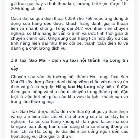
giá trọn gói thay vì tính theo km, thường tiết kiệm được 15-
20% tổng chi phí.
Cách đặt xe qua điện thoại 0339 766 766 hoặc ứng dụng di
động của hãng đều được khách hàng đánh giá là thuận
tiện và nhanh chóng. Tổng đài 24/7 với nhân viên chuyên
nghiệp, có khả năng tư vấn lộ trình và ước tính thời gian di
chuyển chính xác. Ứng dụng của hãng tích hợp đầy đủ các
tính năng hiện đại như theo dõi xe, thanh toán điện tử và
đánh giá chất lượng dịch vụ.
1.6 Taxi Sao Mai - Dịch vụ taxi nội thành Hạ Long tin
cậy
Chuyên sâu vào thị trường nội thành Hạ Long, Taxi Sao
Mai đã xây dựng được danh tiếng vững chắc với dịch vụ ổn
định và giá cả hợp lý. Hãng
taxi Hạ Long
này hiểu rõ đặc
điểm giao thông và nhu cầu di chuyển trong thành phố, đặc
biệt là việc kết nối giữa các khu vực du lịch, khách sạn và
trung tâm thương mại.
Taxi Sao Mai được nhắc đến với thái độ phục vụ thân thiện
và sự am hiểu sâu sắc về địa phương của tài xế dày kinh
nghiệm. Tài xế của hãng không chỉ là người lái xe mà còn
là người bạn đồng hành, sẵn sàng chia sẻ những thông tin
hữu ích về Hạ Long, từ địa điểm ăn uống ngon đến các
hoạt động vui chơi giải trí thú vị.