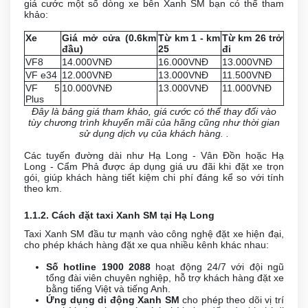
giá cước một số dòng xe bên Xanh SM bạn có thể tham
khảo:
Xe
Giá mở cửa (0.6km
Từ km 1 - km
Từ km 26 trở
đầu)
25
đi
VF8
14.000VNĐ
16.000VNĐ
13.000VNĐ
VF e34
12.000VNĐ
13.000VNĐ
11.500VNĐ
VF 5
10.000VNĐ
13.000VNĐ
11.000VNĐ
Plus
Đây là bảng giá tham khảo, giá cước có thể thay đổi vào
tùy chương trình khuyến mãi của hãng cũng như thời gian
sử dụng dịch vụ của khách hàng. .
Các tuyến đường dài như Hạ Long - Vân Đồn hoặc Hạ
Long - Cẩm Phả được áp dụng giá ưu đãi khi đặt xe trọn
gói, giúp khách hàng tiết kiệm chi phí đáng kể so với tính
theo km.
1.1.2. Cách đặt taxi Xanh SM tại Hạ Long
Taxi Xanh SM đầu tư mạnh vào công nghệ đặt xe hiện đại,
cho phép khách hàng đặt xe qua nhiều kênh khác nhau:
Số hotline 1900 2088
hoạt động 24/7 với đội ngũ
tổng đài viên chuyên nghiệp, hỗ trợ khách hàng đặt xe
bằng tiếng Việt và tiếng Anh.
Ứng dụng di động Xanh SM
cho phép theo dõi vị trí