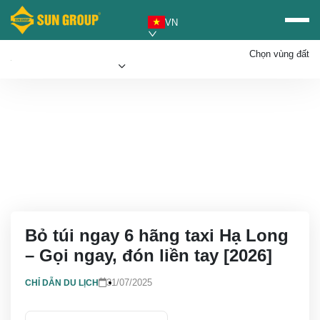
VN
Chọn vùng đất
Mua vé Sun PhuQuoc
Ưu đãi Sun World
Airways
Bỏ túi ngay 6 hãng taxi Hạ Long
– Gọi ngay, đón liền tay [2026]
31/07/2025
CHỈ DẪN DU LỊCH