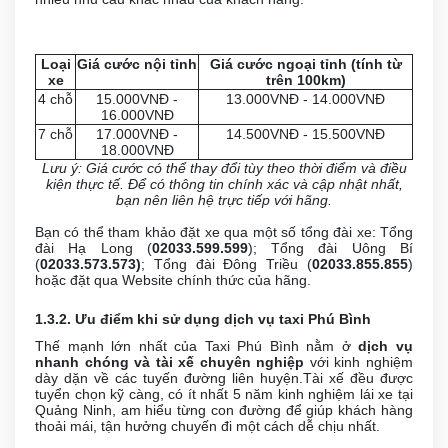
Loại
Giá cước nội tỉnh
Giá cước ngoại tỉnh (tính từ
xe
trên 100km)
4 chỗ
15.000VNĐ -
13.000VNĐ - 14.000VNĐ
16.000VNĐ
7 chỗ
17.000VNĐ -
14.500VNĐ - 15.500VNĐ
18.000VNĐ
Lưu ý: Giá cước có thể thay đổi tùy theo thời điểm và điều
kiện thực tế. Để có thông tin chính xác và cập nhật nhất,
bạn nên liên hệ trực tiếp với hãng.
Bạn có thể tham khảo đặt xe qua một số tổng đài xe: Tổng
đài Hạ Long (
02033.599.599
); Tổng đài Uông Bí
(
02033.573.573)
; Tổng đài Đông Triều (
02033.855.855
)
hoặc đặt qua Website chính thức của hãng.
1.3.2. Ưu điểm khi sử dụng dịch vụ taxi Phú Bình
Thế mạnh lớn nhất của Taxi Phú Bình nằm ở
dịch vụ
nhanh chóng và tài xế chuyên nghiệp
với kinh nghiệm
dày dặn về các tuyến đường liên huyện.Tài xế đều được
tuyển chọn kỹ càng, có ít nhất 5 năm kinh nghiệm lái xe tại
Quảng Ninh, am hiểu từng con đường để giúp khách hàng
thoải mái, tận hưởng chuyến đi một cách dễ chịu nhất.