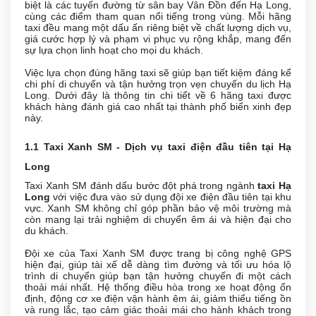
biệt là các tuyến đường từ sân bay Vân Đồn đến Hạ Long,
cùng các điểm tham quan nổi tiếng trong vùng. Mỗi hãng
taxi đều mang một dấu ấn riêng biệt về chất lượng dịch vụ,
giá cước hợp lý và phạm vi phục vụ rộng khắp, mang đến
sự lựa chọn linh hoạt cho mọi du khách.
Việc lựa chọn đúng hãng taxi sẽ giúp bạn tiết kiệm đáng kể
chi phí di chuyển và tận hưởng trọn vẹn chuyến du lịch Hạ
Long. Dưới đây là thông tin chi tiết về 6 hãng taxi được
khách hàng đánh giá cao nhất tại thành phố biển xinh đẹp
này.
1.1 Taxi Xanh SM - Dịch vụ taxi điện đầu tiên tại Hạ
Long
Taxi Xanh SM đánh dấu bước đột phá trong ngành
taxi Hạ
Long
với việc đưa vào sử dụng đội xe điện đầu tiên tại khu
vực. Xanh SM không chỉ góp phần bảo vệ môi trường mà
còn mang lại trải nghiệm di chuyển êm ái và hiện đại cho
du khách.
Đội xe của Taxi Xanh SM được trang bị công nghệ GPS
hiện đại, giúp tài xế dễ dàng tìm đường và tối ưu hóa lộ
trình di chuyển giúp bạn tận hưởng chuyến đi một cách
thoải mái nhất. Hệ thống điều hòa trong xe hoạt động ổn
định, động cơ xe điện vận hành êm ái, giảm thiểu tiếng ồn
và rung lắc, tạo cảm giác thoải mái cho hành khách trong