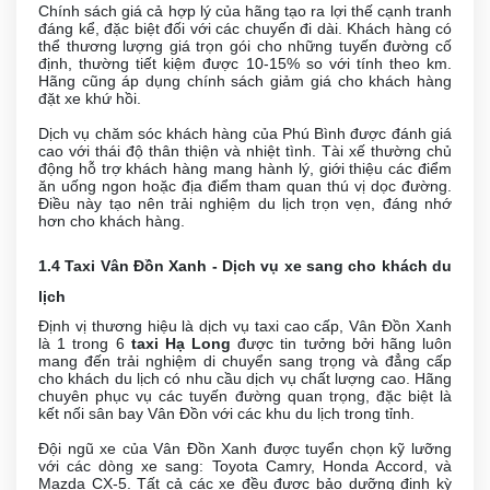
Chính sách giá cả hợp lý của hãng tạo ra lợi thế cạnh tranh
đáng kể, đặc biệt đối với các chuyến đi dài. Khách hàng có
thể thương lượng giá trọn gói cho những tuyến đường cố
định, thường tiết kiệm được 10-15% so với tính theo km.
Hãng cũng áp dụng chính sách giảm giá cho khách hàng
đặt xe khứ hồi.
Dịch vụ chăm sóc khách hàng của Phú Bình được đánh giá
cao với thái độ thân thiện và nhiệt tình. Tài xế thường chủ
động hỗ trợ khách hàng mang hành lý, giới thiệu các điểm
ăn uống ngon hoặc địa điểm tham quan thú vị dọc đường.
Điều này tạo nên trải nghiệm du lịch trọn vẹn, đáng nhớ
hơn cho khách hàng.
1.4 Taxi Vân Đồn Xanh - Dịch vụ xe sang cho khách du
lịch
Định vị thương hiệu là dịch vụ taxi cao cấp, Vân Đồn Xanh
là 1 trong 6
taxi Hạ Long
được tin tưởng bởi hãng luôn
mang đến trải nghiệm di chuyển sang trọng và đẳng cấp
cho khách du lịch có nhu cầu dịch vụ chất lượng cao. Hãng
chuyên phục vụ các tuyến đường quan trọng, đặc biệt là
kết nối sân bay Vân Đồn với các khu du lịch trong tỉnh.
Đội ngũ xe của Vân Đồn Xanh được tuyển chọn kỹ lưỡng
với các dòng xe sang: Toyota Camry, Honda Accord, và
Mazda CX-5. Tất cả các xe đều được bảo dưỡng định kỳ