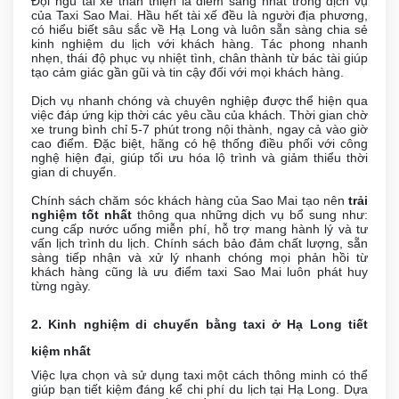
Đội ngũ tài xế thân thiện là điểm sáng nhất trong dịch vụ
của Taxi Sao Mai. Hầu hết tài xế đều là người địa phương,
có hiểu biết sâu sắc về Hạ Long và luôn sẵn sàng chia sẻ
kinh nghiệm du lịch với khách hàng. Tác phong nhanh
nhẹn, thái độ phục vụ nhiệt tình, chân thành từ bác tài giúp
tạo cảm giác gần gũi và tin cậy đối với mọi khách hàng.
Dịch vụ nhanh chóng và chuyên nghiệp được thể hiện qua
việc đáp ứng kịp thời các yêu cầu của khách. Thời gian chờ
xe trung bình chỉ 5-7 phút trong nội thành, ngay cả vào giờ
cao điểm. Đặc biệt, hãng có hệ thống điều phối với công
nghệ hiện đại, giúp tối ưu hóa lộ trình và giảm thiểu thời
gian di chuyển.
Chính sách chăm sóc khách hàng của Sao Mai tạo nên
trải
nghiệm tốt nhất
thông qua những dịch vụ bổ sung như:
cung cấp nước uống miễn phí, hỗ trợ mang hành lý và tư
vấn lịch trình du lịch. Chính sách bảo đảm chất lượng, sẵn
sàng tiếp nhận và xử lý nhanh chóng mọi phản hồi từ
khách hàng cũng là ưu điểm taxi Sao Mai luôn phát huy
từng ngày.
2. Kinh nghiệm di chuyển bằng taxi ở Hạ Long tiết
kiệm nhất
Việc lựa chọn và sử dụng taxi một cách thông minh có thể
giúp bạn tiết kiệm đáng kể chi phí du lịch tại Hạ Long. Dựa