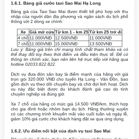
1.6.1. Bảng giá cước taxi Sao Mai Hạ Long
Bảng giá của Taxi Sao Mai được thiết kế phù hợp với thu
nhập của người dân địa phương và ngân sách du lịch phổ
thông với 2 dòng xe chính:
Xe
Giá mở cửa
Từ km 1 - km 25
Từ km 25 trở đi
4 chỗ
11.000VNĐ
12.500VNĐ
11.000VNĐ
7 chỗ
11.000VNĐ
15.000VNĐ
13.500VNĐ
Lưu ý: Bảng giá trên chỉ mang tính chất tham khảo và có
thể thay đổi tùy theo thời điểm và điều kiện thực tế. Để có
thông tin chính xác, bạn nên liên hệ trực tiếp với hãng qua
hotline
02033.822.822
.
Dịch vụ đưa đón sân bay là điểm mạnh của hãng với giá
trọn gói 320.000 VNĐ cho tuyến Hạ Long - Vân Đồn, bao
gồm dịch vụ theo dõi chuyến bay và chờ đợi linh hoạt. Dịch
vụ này đặc biệt được du khách đánh giá cao do tính
chuyên nghiệp và đúng giờ.
Xe 7 chỗ của hãng có mức giá 14.500 VNĐ/km, thích hợp
cho gia đình hoặc nhóm bạn du lịch. Hãng thường xuyên
có các chương trình khuyến mãi vào cuối tuần và ngày lễ,
giảm 10% giá cước cho khách hàng đặt xe qua ứng dụng.
1.6.2. Ưu điểm nổi bật của dịch vụ taxi Sao Mai