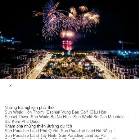
Những trải nghiệm phải thử
Sun World Hòn Thơm
Eschuri Vung Bau Golf
Cầu Hôn
Sunset Town
Sun World Ba Na Hills
Sun World Ba Den Mountain
Bãi Kem Phú Quốc
Khám phá những thiên đường du lịch
Sun Paradise Land Phú Quốc
Sun Paradise Land Đà Nẵng
Sun Paradise Land Tây Ninh
Sun Paradise Land Sa Pa