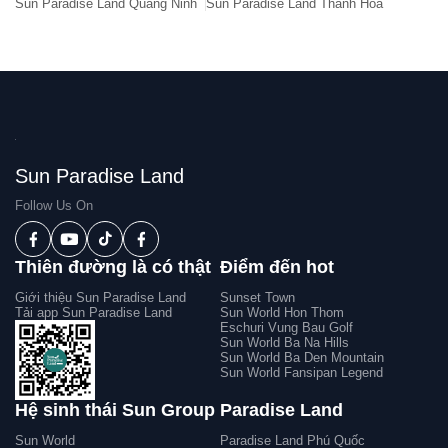
Sun Paradise Land Quảng Ninh
Sun Paradise Land Thanh Hóa
Sun Paradise Land
Follow Us On
Thiên đường là có thật
Điểm đến hot
Giới thiệu Sun Paradise Land
Sunset Town
Tải app Sun Paradise Land
Sun World Hon Thom
Eschuri Vung Bau Golf
Sun World Ba Na Hills
Sun World Ba Den Mountain
Sun World Fansipan Legend
Hệ sinh thái Sun Group
Paradise Land
Sun World
Paradise Land Phú Quốc