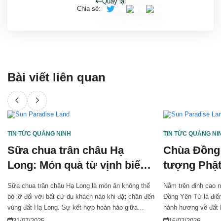
Quay lại
Chia sẻ
:
Bài viết liên quan
TIN TỨC QUẢNG NINH
TIN TỨC QUẢNG NI
Sữa chua trân châu Hạ
Chùa Đồng 
Long: Món quà từ vịnh biển
tượng Phật
di sản
thiêng
Sữa chua trân châu Hạ Long là món ăn không thể
Nằm trên đỉnh cao 
bỏ lỡ đối với bất cứ du khách nào khi đặt chân đến
Đồng Yên Tử là điểm
vùng đất Hạ Long. Sự kết hợp hoàn hảo giữa
hành hương về đất 
nguyên liệu tươi ngon, và công thức chế biến độc
chân tới. Giữa mây 
31/07/2025
16/02/2026