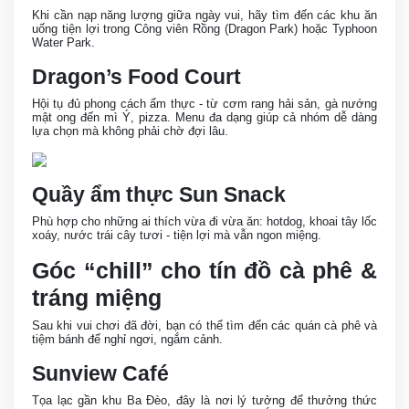
Khi cần nạp năng lượng giữa ngày vui, hãy tìm đến các khu ăn
uống tiện lợi trong Công viên Rồng (Dragon Park) hoặc Typhoon
Water Park.
Dragon’s Food Court
Hội tụ đủ phong cách ẩm thực - từ cơm rang hải sản, gà nướng
mật ong đến mì Ý, pizza. Menu đa dạng giúp cả nhóm dễ dàng
lựa chọn mà không phải chờ đợi lâu.
Quầy ẩm thực Sun Snack
Phù hợp cho những ai thích vừa đi vừa ăn: hotdog, khoai tây lốc
xoáy, nước trái cây tươi - tiện lợi mà vẫn ngon miệng.
Góc “chill” cho tín đồ cà phê &
tráng miệng
Sau khi vui chơi đã đời, bạn có thể tìm đến các quán cà phê và
tiệm bánh để nghỉ ngơi, ngắm cảnh.
Sunview Café
Tọa lạc gần khu Ba Đèo, đây là nơi lý tưởng để thưởng thức