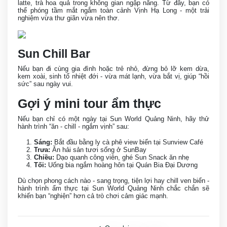
latte, trà hoa quả trong không gian ngập nắng. Từ đây, bạn có
thể phóng tầm mắt ngắm toàn cảnh Vịnh Hạ Long - một trải
nghiệm vừa thư giãn vừa nên thơ.
Sun Chill Bar
Nếu bạn đi cùng gia đình hoặc trẻ nhỏ, đừng bỏ lỡ kem dừa,
kem xoài, sinh tố nhiệt đới - vừa mát lạnh, vừa bắt vị, giúp “hồi
sức” sau ngày vui.
Gợi ý mini tour ẩm thực
Nếu bạn chỉ có một ngày tại Sun World Quảng Ninh, hãy thử
hành trình “ăn - chill - ngắm vịnh” sau:
Sáng:
Bắt đầu bằng ly cà phê view biển tại Sunview Café
Trưa:
Ăn hải sản tươi sống ở SunBay
Chiều:
Dạo quanh công viên, ghé Sun Snack ăn nhẹ
Tối:
Uống bia ngắm hoàng hôn tại Quán Bia Đại Dương
Dù chọn phong cách nào - sang trọng, tiện lợi hay chill ven biển -
hành trình ẩm thực tại Sun World Quảng Ninh chắc chắn sẽ
khiến bạn “nghiện” hơn cả trò chơi cảm giác mạnh.