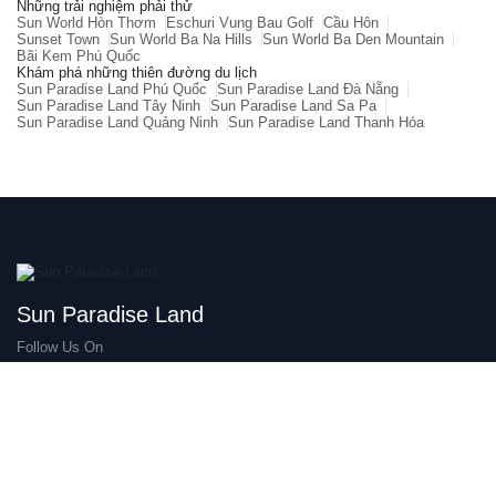
Những trải nghiệm phải thử
Sun World Hòn Thơm
Eschuri Vung Bau Golf
Cầu Hôn
Sunset Town
Sun World Ba Na Hills
Sun World Ba Den Mountain
Bãi Kem Phú Quốc
Khám phá những thiên đường du lịch
Sun Paradise Land Phú Quốc
Sun Paradise Land Đà Nẵng
Sun Paradise Land Tây Ninh
Sun Paradise Land Sa Pa
Sun Paradise Land Quảng Ninh
Sun Paradise Land Thanh Hóa
Sun Paradise Land
Follow Us On
Thiên đường là có thật
Điểm đến hot
Giới thiệu Sun Paradise Land
Sunset Town
Tải app Sun Paradise Land
Sun World Hon Thom
Eschuri Vung Bau Golf