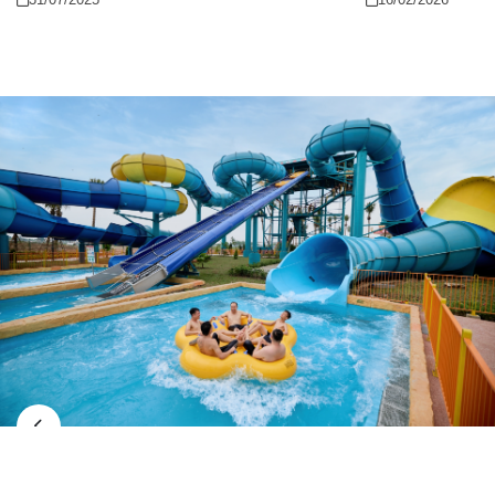
đáo đã tạo nên hương vị mát dịu, ngọt ngào tự
đồng nguyên khối hi
nhiên khó cưỡng cho món ăn này. Cùng khám phá
nghiêm, gợi cảm giác
những điều thú vị làm nên sức hút đặc biệt của
trình lên chùa Đồng
món quà vặt độc đáo này nhé!
phá, mà còn là hành
yên giữa non thiên