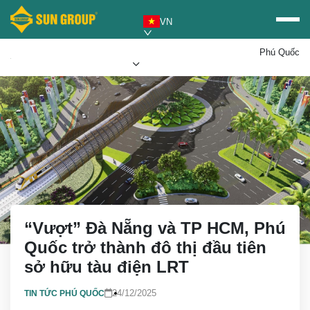
VN
Phú Quốc
Mua vé Sun PhuQuoc
Ưu đãi Sun World
Airways
“Vượt” Đà Nẵng và TP HCM, Phú
Quốc trở thành đô thị đầu tiên
sở hữu tàu điện LRT
24/12/2025
TIN TỨC PHÚ QUỐC