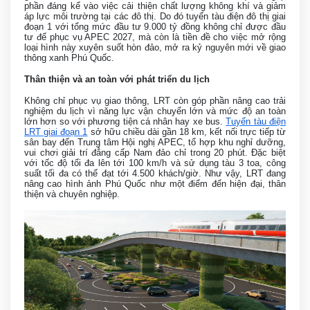
phần đáng kể vào việc cải thiện chất lượng không khí và giảm
áp lực môi trường tại các đô thị. Do đó tuyến tàu điện đô thị giai
đoạn 1 với tổng mức đầu tư 9.000 tỷ đồng không chỉ được đầu
tư để phục vụ APEC 2027, mà còn là tiền đề cho việc mở rộng
loại hình này xuyên suốt hòn đảo, mở ra kỷ nguyên mới về giao
thông xanh Phú Quốc.
Thân thiện và an toàn với phát triển du lịch
Không chỉ phục vụ giao thông, LRT còn góp phần nâng cao trải
nghiệm du lịch vì năng lực vận chuyển lớn và mức độ an toàn
lớn hơn so với phương tiện cá nhân hay xe bus.
Tuyến tàu điện
LRT giai đoạn 1
sở hữu chiều dài gần 18 km, kết nối trực tiếp từ
sân bay đến Trung tâm Hội nghị APEC, tổ hợp khu nghỉ dưỡng,
vui chơi giải trí đẳng cấp Nam đảo chỉ trong 20 phút. Đặc biệt
với tốc độ tối đa lên tới 100 km/h và sử dụng tàu 3 toa, công
suất tối đa có thể đạt tới 4.500 khách/giờ. Như vậy, LRT đang
nâng cao hình ảnh Phú Quốc như một điểm đến hiện đại, thân
thiện và chuyên nghiệp.