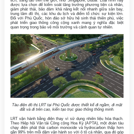
lịch, sáng tạo trên thế giới,
như Singapore, Dubai. Loại hình này
được lựa chọn để kiểm soát tăng trưởng phương tiện cá nhân,
giảm phát thải, bảo đảm khả năng kết nối nhanh giữa sân bay,
trung tâm đô thị, các khu du lịch và điểm tổ chức sự kiện lớn.
Đối với Phú Quốc, hòn đảo sở hữu hệ sinh thái thiên phú, việc
phát triển giao thông công cộng xanh mang ý nghĩa đặc biệt
quan trọng trong bảo vệ môi trường và cảnh quan tự nhiên.
Tàu điện đô thị LRT tại Phú Quốc được thiết kế đi ngầm, đi mặt
đất và đi trên cao, kiến tạo trục giao thông thông minh.
LRT vận hành bằng điện thay vì sử dụng nhiên liệu hóa thạch.
Theo Hiệp hội Vận tải Công cộng Hoa Kỳ (APTA), một đoàn tàu
chạy điện phát thải carbon monoxide và hydrocarbon thấp hơn
gần 99% trên mỗi dặm vận hành so với ô tô cá nhân, qua đó góp