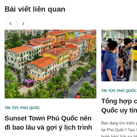
Bài viết liên quan
TIN TỨC PHÚ QUỐC
Tổng hợp c
TIN TỨC PHÚ QUỐC
Quốc uy tí
Sunset Town Phú Quốc nên
nhất năm 2
Bạn đang tìm kiếm 
đi bao lâu và gợi ý lịch trình
tại Phú Quốc? Taxi 
hoàn hảo! Với sự tiệ