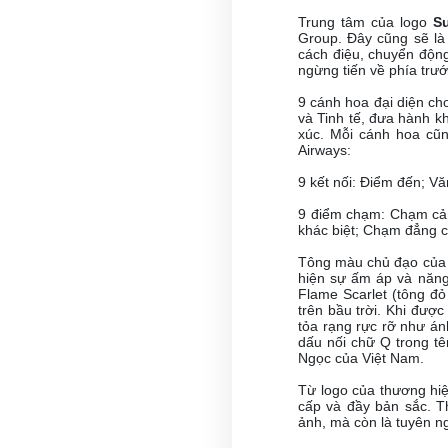
Trung tâm của logo
S
Group. Đây cũng sẽ là 
cách điệu, chuyển động
ngừng tiến về phía trư
9 cánh hoa đại diện ch
và Tinh tế, đưa hành k
xúc. Mỗi cánh hoa cũn
Airways:
9 kết nối: Điểm đến; Vă
9 điểm chạm: Chạm cảm
khác biệt; Chạm đẳng 
Tông màu chủ đạo của
hiện sự ấm áp và năng
Flame Scarlet (tông đỏ
trên bầu trời. Khi đượ
tỏa rạng rực rỡ như ánh
dấu nối chữ Q trong t
Ngọc của Việt Nam.
Từ logo của thương hiệ
cấp và đầy bản sắc. T
ảnh, mà còn là tuyên n