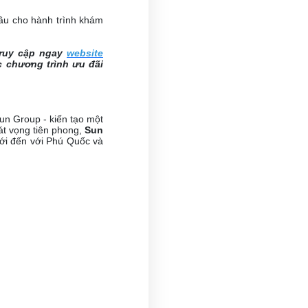
ầu cho hành trình khám
truy cập ngay
website
ác chương trình ưu đãi
un Group - kiến tạo một
hát vọng tiên phong,
Sun
iới đến với Phú Quốc và