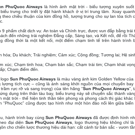
un PhuQuoc Airways
là hình ảnh mặt trời - biểu tượng xuyên suốt
biểu trưng cho triết lý đặt hành khách ở vị trí trung tâm. Xoay quanh
 theo chiều thuận của kim đồng hồ, tượng trưng cho sự lan tỏa tích 
ớc.
o 9 phẩm chất dịch vụ: An toàn và Chính trực, được vun đắp bằng trái
hách đến những trải nghiệm Đẳng cấp, Sáng tạo, và Kết nối, để rồi T
g đồng thời là một kết nối, một điểm chạm tinh tế trên hành trìn
n hóa; Du khách; Trải nghiệm; Cảm xúc; Cộng đồng; Tương lai; Hệ sinh
 xúc; Chạm tinh hoa; Chạm bản sắc; Chạm trái tim; Chạm khát vọn
cấp; Chạm điểm đến.
 logo
Sun PhuQuoc Airways
là màu vàng ánh kim Golden Yellow của 
 lượng tích cực – cũng là ánh sáng khởi nguồn của mọi chuyến bay
 trầm rực rỡ và sang trọng) của tên hãng “
Sun PhuQuoc Airways
”, 
c ứng dụng trên thân tàu bay, biểu trưng này sẽ chuyển sắc thành vàn
 mặt trời - thể hiện tinh thần tiên phong và phong cách thị giác khác 
ên “PhuQuoc” cũng được tạo hình như một hòn đảo nổi lên giữa biển 
u, hành trình bay cùng
Sun PhuQuoc Airways
đã được định hình nh
heo đại diện
Sun PhuQuoc Airways
, logo thương hiệu không chỉ l
gôn cho chiến lược thương hiệu dài hạn: cất cánh từ bản sắc - vươn tầ