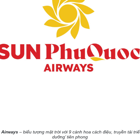
 Airways
– biểu tượng mặt trời với 9 cánh hoa cách điệu, truyền tải tri
dưỡng’ tiên phong