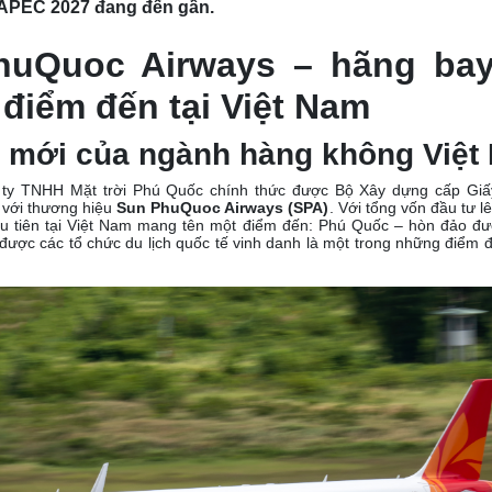
h APEC 2027 đang đến gần.
huQuoc Airways – hãng bay
điểm đến tại Việt Nam
n mới của ngành hàng không Việt
 ty TNHH Mặt trời Phú Quốc chính thức được Bộ Xây dựng cấp Giấ
 với thương hiệu
Sun PhuQuoc Airways (SPA)
. Với tổng vốn đầu tư l
u tiên tại Việt Nam mang tên một điểm đến: Phú Quốc – hòn đảo đư
ược các tổ chức du lịch quốc tế vinh danh là một trong những điểm đ