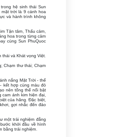
 trong hệ sinh thái Sun
 mặt trời là 9 cánh hoa
cực và hành trình không
 tim Tận tâm, Thấu cảm,
hăng hoa trong từng cảm
h bay cùng Sun PhuQuoc
 thái và Khát vọng Việt.
g; Chạm thư thái; Chạm
ánh nắng Mặt Trời - thể
 - kết hợp cùng màu đỏ
tạo nên tổng thể nổi bật
g cam ánh kim hiện đại,
biệt của hãng. Đặc biệt,
khơi, gợi nhắc đến đảo
ư một trải nghiệm đẳng
à bước khởi đầu về hình
m bằng trải nghiệm.