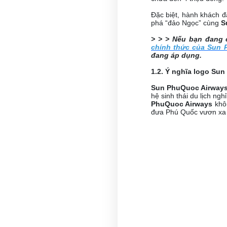
Đặc biệt, hành khách 
phá “đảo Ngọc” cùng
S
> > > Nếu bạn đang 
chính thức của Sun 
đang áp dụng.
1.2. Ý nghĩa logo Su
Sun PhuQuoc Airway
hệ sinh thái du lịch ng
PhuQuoc Airways
khôn
đưa Phú Quốc vươn xa r