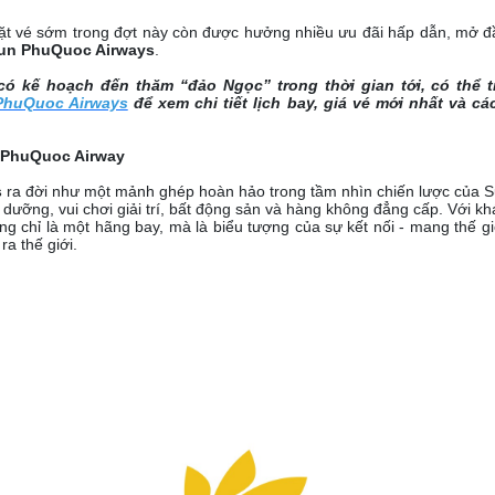
đặt vé sớm trong đợt này còn được hưởng nhiều ưu đãi hấp dẫn, mở đ
un PhuQuoc Airways
.
có kế hoạch đến thăm “đảo Ngọc” trong thời gian tới, có thể 
PhuQuoc Airways
để xem chi tiết lịch bay, giá vé mới nhất và c
n PhuQuoc Airway
s
ra đời như một mảnh ghép hoàn hảo trong tầm nhìn chiến lược của S
hỉ dưỡng, vui chơi giải trí, bất động sản và hàng không đẳng cấp. Với k
g chỉ là một hãng bay, mà là biểu tượng của sự kết nối - mang thế g
a thế giới.