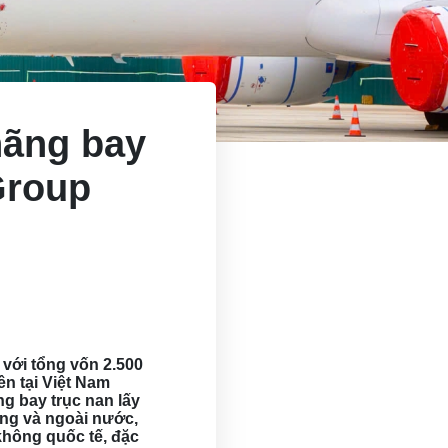
hãng bay
Group
với tổng vốn 2.500
ên tại Việt Nam
g bay trục nan lấy
ong và ngoài nước,
không quốc tế, đặc