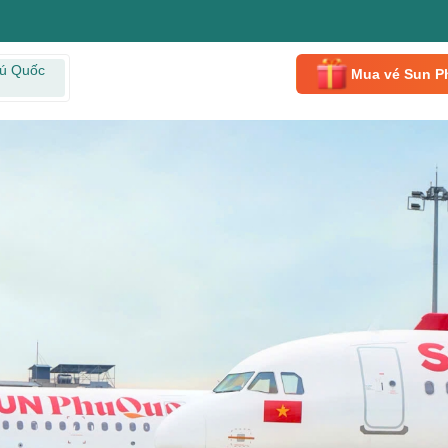
ú Quốc
Mua vé Sun P