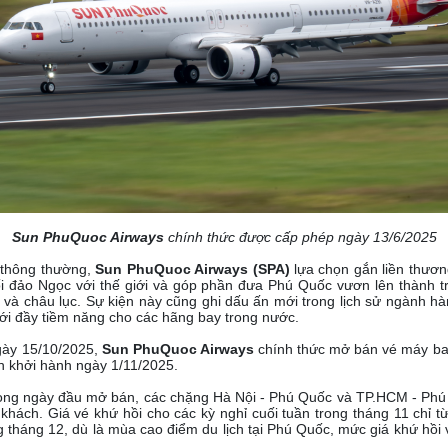
Sun PhuQuoc Airways
chính thức được cấp phép ngày 13/6/2025
 thông thường,
Sun PhuQuoc Airways (SPA)
lựa chọn gắn liền thươn
i đảo Ngọc với thế giới và góp phần đưa Phú Quốc vươn lên thành t
và châu lục. Sự kiện này cũng ghi dấu ấn mới trong lịch sử ngành 
mới đầy tiềm năng cho các hãng bay trong nước.
gày 15/10/2025,
Sun PhuQuoc Airways
chính thức mở bán vé máy ba
n khởi hành ngày 1/11/2025.
rong ngày đầu mở bán, các chặng Hà Nội - Phú Quốc và TP.HCM - Phú 
hách. Giá vé khứ hồi cho các kỳ nghỉ cuối tuần trong tháng 11 chỉ t
g tháng 12, dù là mùa cao điểm du lịch tại Phú Quốc, mức giá khứ hồi