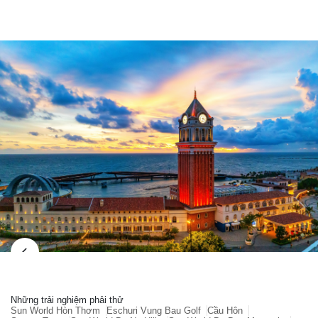
nhất, không chỉ bởi cảnh quan và dịch vụ sang
trọng, mà còn vì sự tương thích hoàn hảo với thói
quen nghỉ dưỡng, ẩm thực và phong cách sống
của họ.
Những trải nghiệm phải thử
Sun World Hòn Thơm
Eschuri Vung Bau Golf
Cầu Hôn