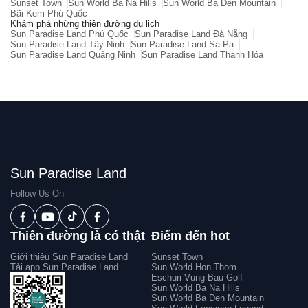
Sunset Town
Sun World Ba Na Hills
Sun World Ba Den Mountain
Bãi Kem Phú Quốc
Khám phá những thiên đường du lịch
Sun Paradise Land Phú Quốc
Sun Paradise Land Đà Nẵng
Sun Paradise Land Tây Ninh
Sun Paradise Land Sa Pa
Sun Paradise Land Quảng Ninh
Sun Paradise Land Thanh Hóa
Sun Paradise Land
Follow Us On
Thiên đường là có thật
Điểm đến hot
Giới thiệu Sun Paradise Land
Sunset Town
Tải app Sun Paradise Land
Sun World Hon Thom
Eschuri Vung Bau Golf
Sun World Ba Na Hills
Sun World Ba Den Mountain