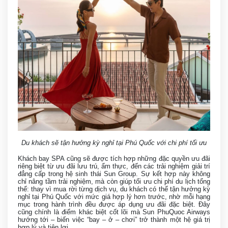
Du khách sẽ tận hưởng kỳ nghỉ tại Phú Quốc với chi phí tối ưu
Khách bay SPA cũng sẽ được tích hợp những đặc quyền ưu đãi
riêng biệt từ ưu đãi lưu trú, ẩm thực, đến các trải nghiệm giải trí
đẳng cấp trong hệ sinh thái Sun Group. Sự kết hợp này không
chỉ nâng tầm trải nghiệm, mà còn giúp tối ưu chi phí du lịch tổng
thể: thay vì mua rời từng dịch vụ, du khách có thể tận hưởng kỳ
nghỉ tại Phú Quốc với mức giá hợp lý hơn trước, nhờ mỗi hạng
mục trong hành trình đều được áp dụng ưu đãi đặc biệt. Đây
cũng chính là điểm khác biệt cốt lõi mà Sun PhuQuoc Airways
hướng tới – biến việc “bay – ở – chơi” trở thành một hệ giá trị
hợp lý và tiện lợi.