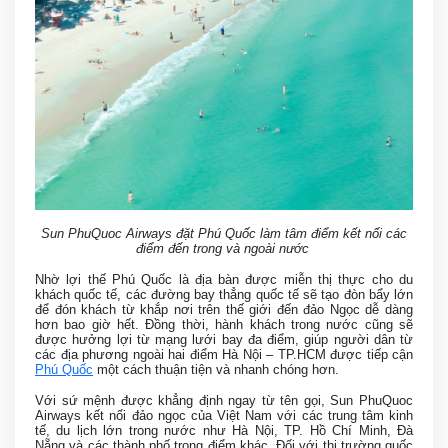
Sun PhuQuoc Airways đặt Phú Quốc làm tâm điểm kết nối các
điểm đến trong và ngoài nước
Nhờ lợi thế Phú Quốc là địa bàn được miễn thị thực cho du
khách quốc tế, các đường bay thẳng quốc tế sẽ tạo đòn bẩy lớn
để đón khách từ khắp nơi trên thế giới đến đảo Ngọc dễ dàng
hơn bao giờ hết. Đồng thời, hành khách trong nước cũng sẽ
được hưởng lợi từ mạng lưới bay đa điểm, giúp người dân từ
các địa phương ngoài hai điểm Hà Nội – TP.HCM được tiếp cận
Phú Quốc
một cách thuận tiện và nhanh chóng hơn.
Với sứ mệnh được khẳng định ngay từ tên gọi, Sun PhuQuoc
Airways kết nối đảo ngọc của Việt Nam với các trung tâm kinh
tế, du lịch lớn trong nước như Hà Nội, TP. Hồ Chí Minh, Đà
Nẵng và các thành phố trọng điểm khác. Đối với thị trường quốc