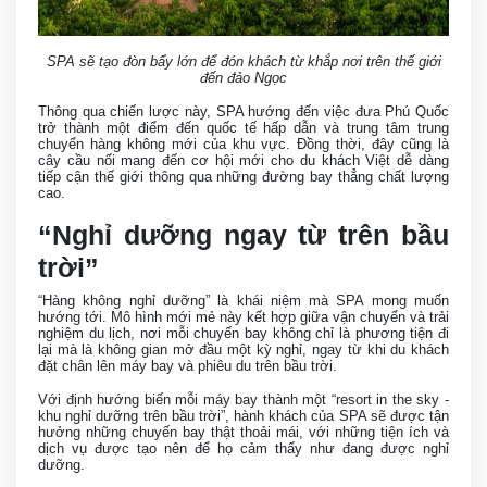
SPA sẽ tạo đòn bẩy lớn để đón khách từ khắp nơi trên thế giới
đến đảo Ngọc
Thông qua chiến lược này, SPA hướng đến việc đưa Phú Quốc
trở thành một điểm đến quốc tế hấp dẫn và trung tâm trung
chuyển hàng không mới của khu vực. Đồng thời, đây cũng là
cây cầu nối mang đến cơ hội mới cho du khách Việt dễ dàng
tiếp cận thế giới thông qua những đường bay thẳng chất lượng
cao.
“Nghỉ dưỡng ngay từ trên bầu
trời”
“Hàng không nghỉ dưỡng” là khái niệm mà SPA mong muốn
hướng tới. Mô hình mới mẻ này kết hợp giữa vận chuyển và trải
nghiệm du lịch, nơi mỗi chuyến bay không chỉ là phương tiện đi
lại mà là không gian mở đầu một kỳ nghỉ, ngay từ khi du khách
đặt chân lên máy bay và phiêu du trên bầu trời.
Với định hướng biến mỗi máy bay thành một “resort in the sky -
khu nghỉ dưỡng trên bầu trời”, hành khách của SPA sẽ được tận
hưởng những chuyến bay thật thoải mái, với những tiện ích và
dịch vụ được tạo nên để họ cảm thấy như đang được nghỉ
dưỡng.