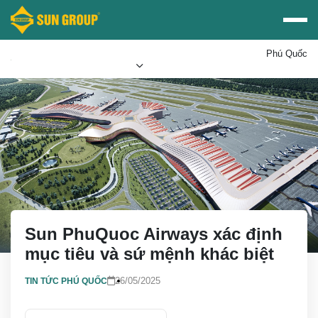
Phú Quốc
Mua vé Sun PhuQuoc
Ưu đãi Sun World
Airways
Sun PhuQuoc Airways xác định
mục tiêu và sứ mệnh khác biệt
26/05/2025
TIN TỨC PHÚ QUỐC