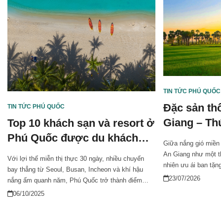
TIN TỨC PHÚ QUỐC
Đặc sản thố
TIN TỨC PHÚ QUỐC
Giang – Th
Top 10 khách sạn và resort ở
miền Bảy N
Phú Quốc được du khách
Giữa nắng gió miền 
Hàn Quốc yêu thích nhất
An Giang như một t
Với lợi thế miễn thị thực 30 ngày, nhiều chuyến
nhiên ưu ái ban tặn
bay thẳng từ Seoul, Busan, Incheon và khí hậu
mát lạnh, thốt nốt c
23/07/2026
nắng ấm quanh năm, Phú Quốc trở thành điểm
sống đồng bào Khme
nghỉ dưỡng quen thuộc của du khách Hàn Quốc.
06/10/2025
thực độc đáo của v
Danh sách dưới đây tổng hợp 10 khách sạn và
resort tại Phú Quốc được khách Hàn yêu thích