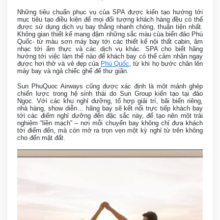
Những tiêu chuẩn phục vụ của SPA được kiến tạo hướng tới
mục tiêu tạo điều kiện để mọi đối tượng khách hàng đều có thể
được sử dụng dịch vụ bay thẳng nhanh chóng, thuận tiện nhất.
Không gian thiết kế mang đậm những sắc màu của biển đảo Phú
Quốc- từ màu sơn máy bay tới các thiết kế nội thất cabin, âm
nhạc tới ẩm thực và các dịch vụ khác. SPA cho biết hãng
hướng tới việc làm thế nào để khách bay có thể cảm nhận ngay
được hơi thở và vẻ đẹp của
Phú Quốc
, từ khi họ bước chân lên
máy bay và ngả chiếc ghế để thư giãn.
Sun PhuQuoc Airways cũng được xác định là một mảnh ghép
chiến lược trong hệ sinh thái do Sun Group kiến tạo tại đảo
Ngọc. Với các khu nghỉ dưỡng, tổ hợp giải trí, bãi biển riêng,
nhà hàng, show diễn… hãng bay sẽ kết nối trực tiếp khách bay
tới các điểm nghỉ dưỡng đến đặc sắc này, để tạo nên một trải
nghiệm “liền mạch” – nơi mỗi chuyến bay không chỉ đưa khách
tới điểm đến, mà còn mở ra trọn vẹn một kỳ nghỉ từ trên không
cho đến mặt đất.