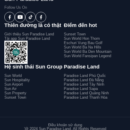
Follow Us On
Thiên đường là có thật
Điểm đến hot
Giới thiệu Sun Paradise Land
Sunset Town
Tải app Sun Paradise Land
Sun World Hon Thom
Eschuri Vung Bau Golf
Sun World Ba Na Hills
Sun World Ba Den Mountain
Sun World Fansipan Legend
Hệ sinh thái Sun Group
Paradise Land
Sun World
Paradise Land Phú Quốc
Sun Hospitality
Paradise Land Đà Nẵng
Sun Airport
Paradise Land Tây Ninh
Sun Air
Paradise Land Sapa
Sun Property
Paradise Land Quảng Ninh
Sunset Town
Paradise Land Thanh Hóa
Điều khoản sử dụng
'@ 2024 Sun Paradise Land. All Rights Reserved