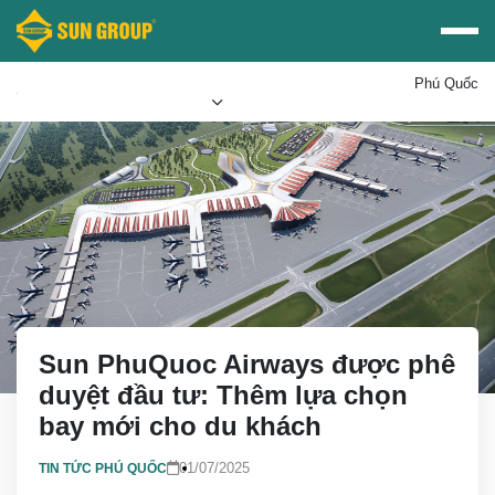
Phú Quốc
Mua vé Sun PhuQuoc
Ưu đãi Sun World
Airways
Sun PhuQuoc Airways được phê
duyệt đầu tư: Thêm lựa chọn
bay mới cho du khách
01/07/2025
TIN TỨC PHÚ QUỐC