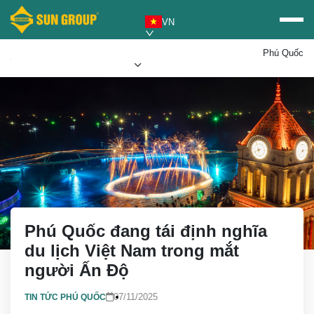
VN
Phú Quốc
Mua vé Sun PhuQuoc
Ưu đãi Sun World
Airways
Phú Quốc đang tái định nghĩa
du lịch Việt Nam trong mắt
người Ấn Độ
07/11/2025
TIN TỨC PHÚ QUỐC