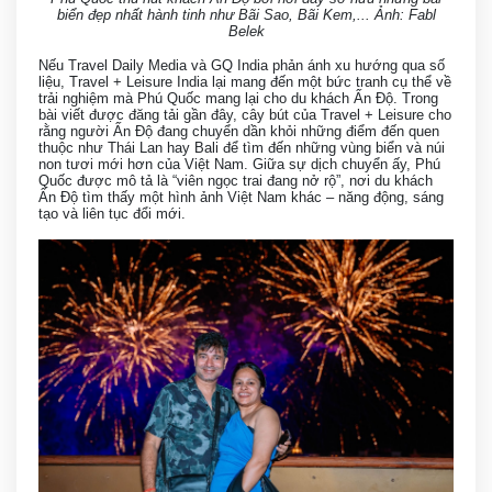
biển đẹp nhất hành tinh như Bãi Sao, Bãi Kem,... Ảnh: Fabl
Belek
Nếu Travel Daily Media và GQ India phản ánh xu hướng qua số
liệu, Travel + Leisure India lại mang đến một bức tranh cụ thể về
trải nghiệm mà Phú Quốc mang lại cho du khách Ấn Độ. Trong
bài viết được đăng tải gần đây, cây bút của Travel + Leisure cho
rằng người Ấn Độ đang chuyển dần khỏi những điểm đến quen
thuộc như Thái Lan hay Bali để tìm đến những vùng biển và núi
non tươi mới hơn của Việt Nam. Giữa sự dịch chuyển ấy, Phú
Quốc được mô tả là “viên ngọc trai đang nở rộ”, nơi du khách
Ấn Độ tìm thấy một hình ảnh Việt Nam khác – năng động, sáng
tạo và liên tục đổi mới.