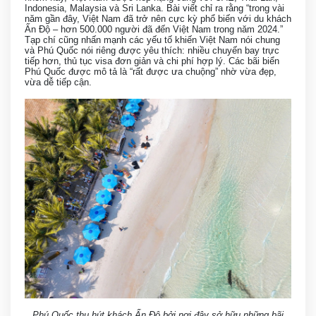
Indonesia, Malaysia và Sri Lanka. Bài viết chỉ ra rằng “trong vài
năm gần đây, Việt Nam đã trở nên cực kỳ phổ biến với du khách
Ấn Độ – hơn 500.000 người đã đến Việt Nam trong năm 2024.”
Tạp chí cũng nhấn mạnh các yếu tố khiến Việt Nam nói chung
và Phú Quốc nói riêng được yêu thích: nhiều chuyến bay trực
tiếp hơn, thủ tục visa đơn giản và chi phí hợp lý. Các bãi biển
Phú Quốc được mô tả là “rất được ưa chuộng” nhờ vừa đẹp,
vừa dễ tiếp cận.
Phú Quốc thu hút khách Ấn Độ bởi nơi đây sở hữu những bãi