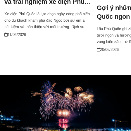
và trải nghiệm xe điện Phú
Gợi ý nhữn
Quốc
Xe điện Phú Quốc là lựa chọn ngày càng phổ biến
Quốc ngon
cho du khách khám phá đảo Ngọc bởi sự êm ái,
tiết kiệm và thân thiện với môi trường. Dịch vụ
Lẩu Phú Quốc ghi đ
city-tour bằng xe điện chạy khắp các điểm du lịch,
11/04/2026
tươi ngon và hương
chợ đêm, bãi biển hay khu nghỉ dưỡng, giúp bạn di
vùng biển đảo. Từ l
chuyển dễ dàng và thoải mái. Bài viết này chia sẻ
nấm, các món lẩu t
20/06/2026
chi tiết cách thuê xe điện, bảng giá, các tuyến phổ
nhóm bạn hoặc gia
biến và kinh nghiệm quý báu để sử dụng phương
thực và quây quần 
tiện này một cách hiệu quả.