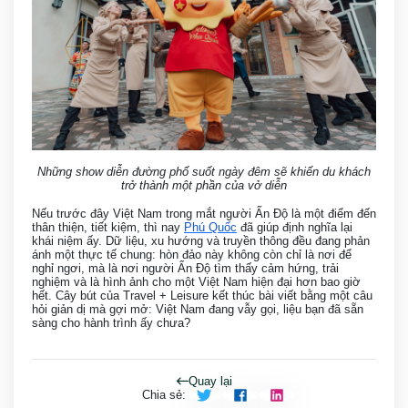
Những show diễn đường phố suốt ngày đêm sẽ khiến du khách
trở thành một phần của vở diễn
Nếu trước đây Việt Nam trong mắt người Ấn Độ là một điểm đến
thân thiện, tiết kiệm, thì nay
Phú Quốc
đã giúp định nghĩa lại
khái niệm ấy. Dữ liệu, xu hướng và truyền thông đều đang phản
ánh một thực tế chung: hòn đảo này không còn chỉ là nơi để
nghỉ ngơi, mà là nơi người Ấn Độ tìm thấy cảm hứng, trải
nghiệm và là hình ảnh cho một Việt Nam hiện đại hơn bao giờ
hết. Cây bút của Travel + Leisure kết thúc bài viết bằng một câu
hỏi giản dị mà gợi mở: Việt Nam đang vẫy gọi, liệu bạn đã sẵn
sàng cho hành trình ấy chưa?
Quay lại
Chia sẻ
: