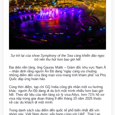
Sự trở lại của show Symphony of the Sea càng khiến đảo ngọc
trở nên thu hút hơn bao giờ hết
Đại diện nền tảng, ông Gaurav Malik – Giám đốc khu vực Nam Á
– nhận định rằng người Ấn Độ đang “ngày càng ưa chuộng
những điểm đến vừa lãng mạn vừa mang tính khám phá” và Phú
Quốc đáp ứng hoàn hảo.
Cùng thời điểm, tạp chí GQ India cũng ghi nhận một xu hướng
khác: người Ấn Độ đang đi du lịch một mình nhiều hơn bao giờ
hết. Theo dữ liệu của nền tảng xử lý visa Atlys, hơn 71% hồ sơ
visa nộp trong giai đoạn tháng 9 đến tháng 10 năm 2025 thuộc
về các du khách đi một mình.
Trong danh sách sáu điểm đến quốc tế phổ biến nhất đối với
nhóm này, Việt Nam được xếp hạng cùng với UAE, Thái Lan,