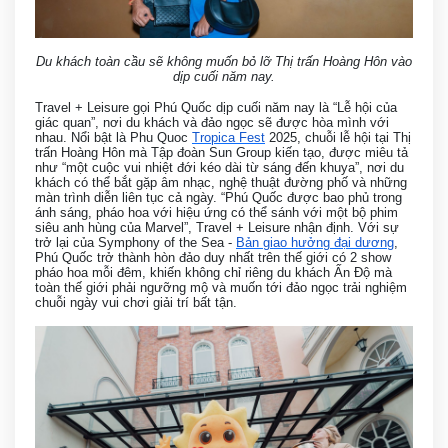
Du khách toàn cầu sẽ không muốn bỏ lỡ Thị trấn Hoàng Hôn vào
dịp cuối năm nay.
Travel + Leisure gọi Phú Quốc dịp cuối năm nay là “Lễ hội của
giác quan”, nơi du khách và đảo ngọc sẽ được hòa mình với
nhau. Nổi bật là Phu Quoc
Tropica Fest
2025, chuỗi lễ hội tại Thị
trấn Hoàng Hôn mà Tập đoàn Sun Group kiến tạo, được miêu tả
như “một cuộc vui nhiệt đới kéo dài từ sáng đến khuya”, nơi du
khách có thể bắt gặp âm nhạc, nghệ thuật đường phố và những
màn trình diễn liên tục cả ngày. “Phú Quốc được bao phủ trong
ánh sáng, pháo hoa với hiệu ứng có thể sánh với một bộ phim
siêu anh hùng của Marvel”, Travel + Leisure nhận định. Với sự
trở lại của Symphony of the Sea -
Bản giao hưởng đại dương
,
Phú Quốc trở thành hòn đảo duy nhất trên thế giới có 2 show
pháo hoa mỗi đêm, khiến không chỉ riêng du khách Ấn Độ mà
toàn thế giới phải ngưỡng mộ và muốn tới đảo ngọc trải nghiệm
chuỗi ngày vui chơi giải trí bất tận.