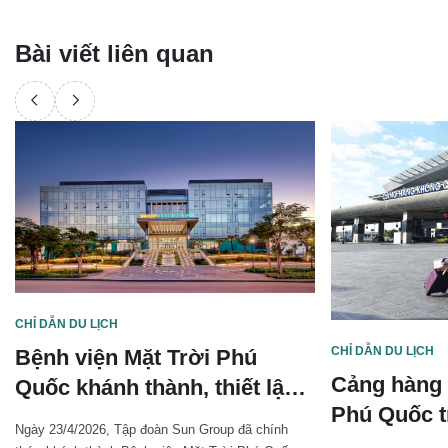
Bài viết liên quan
CHỈ DẪN DU LỊCH
CHỈ DẪN DU LỊCH
Bệnh viện Mặt Trời Phú
Cảng hàng 
Quốc khánh thành, thiết lập
Phú Quốc tr
nền tảng y tế hiện đại cho
Ngày 23/4/2026, Tập đoàn Sun Group đã chính
không dừn
người dân, du khách tới đảo