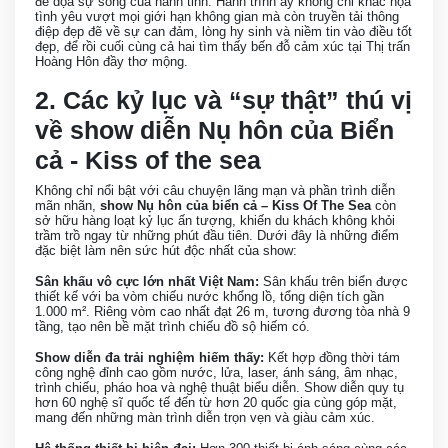
đe dọa sự sống của hành tinh. Hành trình ấy không chỉ khắc họa
tình yêu vượt mọi giới hạn không gian mà còn truyền tải thông
điệp đẹp đẽ về sự can đảm, lòng hy sinh và niềm tin vào điều tốt
đẹp, để rồi cuối cùng cả hai tìm thấy bến đỗ cảm xúc tại Thị trấn
Hoàng Hôn đầy thơ mộng.
2. Các kỷ lục và “sự thật” thú vị
về show diễn Nụ hôn của Biển
cả - Kiss of the sea
Không chỉ nổi bật với câu chuyện lãng mạn và phần trình diễn
mãn nhãn,
show Nụ hôn của biển cả – Kiss Of The Sea
còn
sở hữu hàng loạt kỷ lục ấn tượng, khiến du khách không khỏi
trầm trồ ngay từ những phút đầu tiên. Dưới đây là những điểm
đặc biệt làm nên sức hút độc nhất của show:
Sân khấu vô cực lớn nhất Việt Nam:
Sân khấu trên biển được
thiết kế với ba vòm chiếu nước khổng lồ, tổng diện tích gần
1.000 m². Riêng vòm cao nhất đạt 26 m, tương đương tòa nhà 9
tầng, tạo nên bề mặt trình chiếu đồ sộ hiếm có.
Show diễn đa trải nghiệm hiếm thấy:
Kết hợp đồng thời tám
công nghệ đỉnh cao gồm nước, lửa, laser, ánh sáng, âm nhạc,
trình chiếu, pháo hoa và nghệ thuật biểu diễn. Show diễn quy tụ
hơn 60 nghệ sĩ quốc tế đến từ hơn 20 quốc gia cùng góp mặt,
mang đến những màn trình diễn trọn vẹn và giàu cảm xúc.