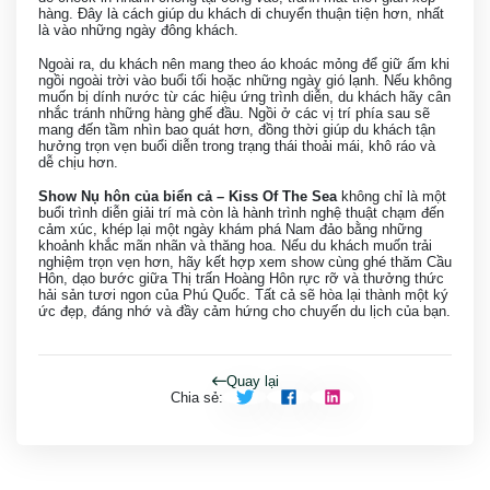
hàng. Đây là cách giúp du khách di chuyển thuận tiện hơn, nhất
là vào những ngày đông khách.
Ngoài ra, du khách nên mang theo áo khoác mỏng để giữ ấm khi
ngồi ngoài trời vào buổi tối hoặc những ngày gió lạnh. Nếu không
muốn bị dính nước từ các hiệu ứng trình diễn, du khách hãy cân
nhắc tránh những hàng ghế đầu. Ngồi ở các vị trí phía sau sẽ
mang đến tầm nhìn bao quát hơn, đồng thời giúp du khách tận
hưởng trọn vẹn buổi diễn trong trạng thái thoải mái, khô ráo và
dễ chịu hơn.
Show Nụ hôn của biển cả – Kiss Of The Sea
không chỉ là một
buổi trình diễn giải trí mà còn là hành trình nghệ thuật chạm đến
cảm xúc, khép lại một ngày khám phá Nam đảo bằng những
khoảnh khắc mãn nhãn và thăng hoa. Nếu du khách muốn trải
nghiệm trọn vẹn hơn, hãy kết hợp xem show cùng ghé thăm Cầu
Hôn, dạo bước giữa Thị trấn Hoàng Hôn rực rỡ và thưởng thức
hải sản tươi ngon của Phú Quốc. Tất cả sẽ hòa lại thành một ký
ức đẹp, đáng nhớ và đầy cảm hứng cho chuyến du lịch của bạn.
Quay lại
Chia sẻ
: