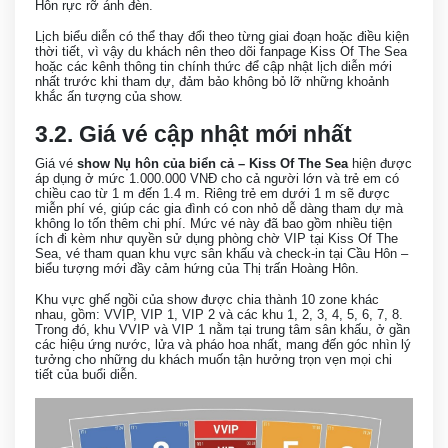
Hôn rực rỡ ánh đèn.
Lịch biểu diễn có thể thay đổi theo từng giai đoạn hoặc điều kiện
thời tiết, vì vậy du khách nên theo dõi fanpage Kiss Of The Sea
hoặc các kênh thông tin chính thức để cập nhật lịch diễn mới
nhất trước khi tham dự, đảm bảo không bỏ lỡ những khoảnh
khắc ấn tượng của show.
3.2. Giá vé cập nhật mới nhất
Giá vé
show Nụ hôn của biển cả – Kiss Of The Sea
hiện được
áp dụng ở mức 1.000.000 VNĐ cho cả người lớn và trẻ em có
chiều cao từ 1 m đến 1.4 m. Riêng trẻ em dưới 1 m sẽ được
miễn phí vé, giúp các gia đình có con nhỏ dễ dàng tham dự mà
không lo tốn thêm chi phí. Mức vé này đã bao gồm nhiều tiện
ích đi kèm như quyền sử dụng phòng chờ VIP tại Kiss Of The
Sea, vé tham quan khu vực sân khấu và check-in tại Cầu Hôn –
biểu tượng mới đầy cảm hứng của Thị trấn Hoàng Hôn.
Khu vực ghế ngồi của show được chia thành 10 zone khác
nhau, gồm: VVIP, VIP 1, VIP 2 và các khu 1, 2, 3, 4, 5, 6, 7, 8.
Trong đó, khu VVIP và VIP 1 nằm tại trung tâm sân khấu, ở gần
các hiệu ứng nước, lửa và pháo hoa nhất, mang đến góc nhìn lý
tưởng cho những du khách muốn tận hưởng trọn vẹn mọi chi
tiết của buổi diễn.