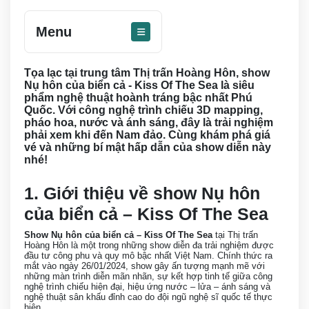
Menu
Tọa lạc tại trung tâm Thị trấn Hoàng Hôn, show
Nụ hôn của biển cả - Kiss Of The Sea là siêu
phẩm nghệ thuật hoành tráng bậc nhất Phú
Quốc. Với công nghệ trình chiếu 3D mapping,
pháo hoa, nước và ánh sáng, đây là trải nghiệm
phải xem khi đến Nam đảo. Cùng khám phá giá
vé và những bí mật hấp dẫn của show diễn này
nhé!
1. Giới thiệu về show Nụ hôn
của biển cả – Kiss Of The Sea
Show Nụ hôn của biển cả – Kiss Of The Sea
tại Thị trấn
Hoàng Hôn là một trong những show diễn đa trải nghiệm được
đầu tư công phu và quy mô bậc nhất Việt Nam. Chính thức ra
mắt vào ngày 26/01/2024, show gây ấn tượng mạnh mẽ với
những màn trình diễn mãn nhãn, sự kết hợp tinh tế giữa công
nghệ trình chiếu hiện đại, hiệu ứng nước – lửa – ánh sáng và
nghệ thuật sân khấu đỉnh cao do đội ngũ nghệ sĩ quốc tế thực
hiện.