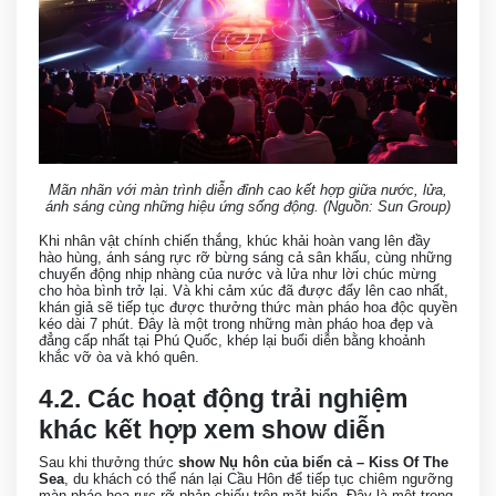
Mãn nhãn với màn trình diễn đỉnh cao kết hợp giữa nước, lửa,
ánh sáng cùng những hiệu ứng sống động. (Nguồn: Sun Group)
Khi nhân vật chính chiến thắng, khúc khải hoàn vang lên đầy
hào hùng, ánh sáng rực rỡ bừng sáng cả sân khấu, cùng những
chuyển động nhịp nhàng của nước và lửa như lời chúc mừng
cho hòa bình trở lại. Và khi cảm xúc đã được đẩy lên cao nhất,
khán giả sẽ tiếp tục được thưởng thức màn pháo hoa độc quyền
kéo dài 7 phút. Đây là một trong những màn pháo hoa đẹp và
đẳng cấp nhất tại Phú Quốc, khép lại buổi diễn bằng khoảnh
khắc vỡ òa và khó quên.
4.2. Các hoạt động trải nghiệm
khác kết hợp xem show diễn
Sau khi thưởng thức
show Nụ hôn của biển cả – Kiss Of The
Sea
, du khách có thể nán lại Cầu Hôn để tiếp tục chiêm ngưỡng
màn pháo hoa rực rỡ phản chiếu trên mặt biển. Đây là một trong