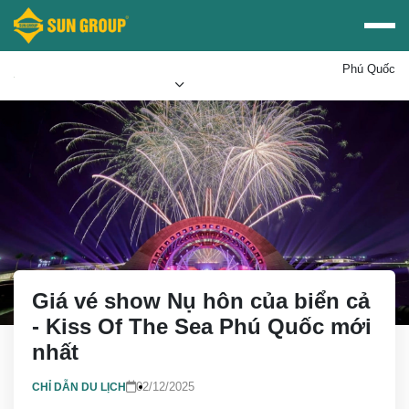
Phú Quốc
Mua vé Sun PhuQuoc
Ưu đãi Sun World
Airways
Giá vé show Nụ hôn của biển cả
- Kiss Of The Sea Phú Quốc mới
nhất
02/12/2025
CHỈ DẪN DU LỊCH