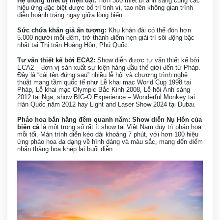
Hệ thống thiết bị hiện đại:
Hơn 300 thiết bị ánh sáng cùng các
hiệu ứng đặc biệt được bố trí tinh vi, tạo nên không gian trình
diễn hoành tráng ngay giữa lòng biển.
Sức chứa khán giả ấn tượng:
Khu khán đài có thể đón hơn
5.000 người mỗi đêm, trở thành điểm hẹn giải trí sôi động bậc
nhất tại Thị trấn Hoàng Hôn, Phú Quốc.
Tư vấn thiết kế bởi ECA2:
Show diễn được tư vấn thiết kế bởi
ECA2 – đơn vị sản xuất sự kiện hàng đầu thế giới đến từ Pháp.
Đây là “cái tên đứng sau” nhiều lễ hội và chương trình nghệ
thuật mang tầm quốc tế như Lễ khai mạc World Cup 1998 tại
Pháp, Lễ khai mạc Olympic Bắc Kinh 2008, Lễ hội Ánh sáng
2012 tại Nga, show BIG-O Experience – Wonderful Monkey tại
Hàn Quốc năm 2012 hay Light and Laser Show 2024 tại Dubai.
Pháo hoa bắn hằng đêm quanh năm:
Show diễn Nụ Hôn của
biển cả
là một trong số rất ít show tại Việt Nam duy trì pháo hoa
mỗi tối. Màn trình diễn kéo dài khoảng 7 phút, với hơn 100 hiệu
ứng pháo hoa đa dạng về hình dáng và màu sắc, mang đến điểm
nhấn thăng hoa khép lại buổi diễn.