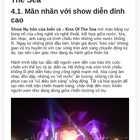
4.1. Mãn nhãn với show diễn đỉnh
cao
Show Nụ hôn của biển cả – Kiss Of The Sea
mở màn bằng sự
bùng nổ của công nghệ và nghệ thuật, kết hợp giữa nước, lửa,
âm nhạc, ánh sáng và trình chiếu trên những vòm nước khổng
lồ. Ngay từ những phút đầu tiên, khán giả được “kéo vào” không
gian vũ trụ huyền bí với các vòng tròn ánh sáng chuyển động kỳ
ảo, tạo nên cảm giác như đang du hành giữa thiên hà.
Hành trình tiếp tục dẫn dắt người xem đến cao trào khi cuộc
chiến với thế lực tà ác diễn ra. Hệ thống mái vòm trình chiếu
khổng lồ phô diễn hiệu ứng công nghệ mạnh mẽ, hòa cùng âm
nhạc dồn dập, những vụ “nổ nước” ấn tượng, những cột lửa
phun cao và “vũ điệu ánh sáng” sống động. Tất cả hòa quyện để
tạo nên một trận chiến hoành tráng, chân thật đến mức khiến
người xem như đang đứng giữa chiến trường vũ trụ.