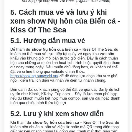
sôi động tại chợ đêm Vui Phết. (Nguồn: Sun Group)
5. Cách mua vé và lưu ý khi
xem show Nụ hôn của Biển cả -
Kiss Of The Sea
5.1. Hướng dẫn mua vé
Để tham dự
show Nụ hôn của biển cả – Kiss Of The Sea
, du
khách có thể mua vé trực tiếp tại quầy vé ngay khu vực sân
khấu vào khung giờ mở bán trước giờ diễn. Đây là cách thuận
tiện cho những ai muốn linh hoạt lịch trình hoặc quyết định tham
dự ngay trong ngày. Nếu muốn chủ động hơn, du khách có thể
đặt vé online thông qua website chính thức:
https://booking.sunworld.vn/
để dễ dàng lựa chọn khu vực ghế
ngồi, kiểm tra lịch diễn và nhận vé điện tử nhanh chóng.
Bên cạnh đó, du khách cũng có thể đặt vé qua các đại lý du lịch
uy tín như Klook, KKday, Trip.com… Đây là lựa chọn phù hợp
nếu du khách muốn kết hợp mua combo, săn ưu đãi hoặc thanh
toán qua nhiều hình thức tiện lợi.
5.2. Lưu ý khi xem show diễn
Khi tham dự
show Nụ hôn của biển cả – Kiss Of The Sea
, du
khách nên chuẩn bị sẵn vé điện tử hoặc mã QR trong điện thoại
để check-in nhanh chóng tại cổng vào, tránh mất thời gian xếp