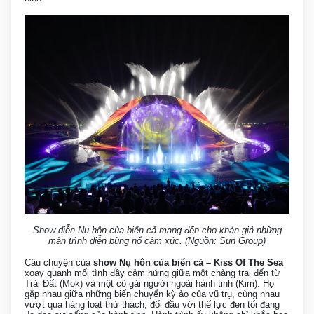
Show diễn Nụ hôn của biển cả mang đến cho khán giả những
màn trình diễn bùng nổ cảm xúc. (Nguồn: Sun Group)
Câu chuyện của
show Nụ hôn của biển cả – Kiss Of The Sea
xoay quanh mối tình đầy cảm hứng giữa một chàng trai đến từ
Trái Đất (Mok) và một cô gái người ngoài hành tinh (Kim). Họ
gặp nhau giữa những biến chuyển kỳ ảo của vũ trụ, cùng nhau
vượt qua hàng loạt thử thách, đối đầu với thế lực đen tối đang