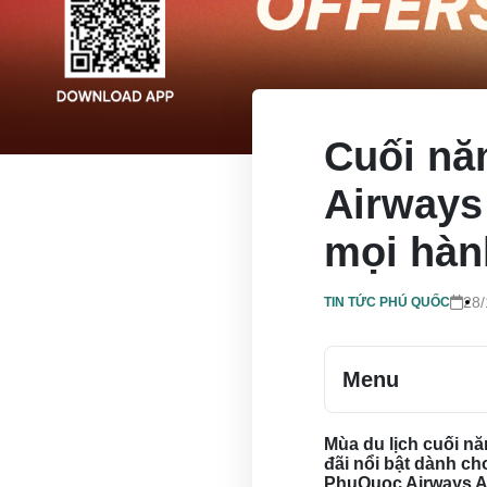
Cuối nă
Airways 
mọi hàn
28/
TIN TỨC PHÚ QUỐC
Menu
Mùa du lịch cuối n
đãi nổi bật dành c
PhuQuoc Airways A