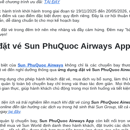
 về chương trình ưu đãi:
TẠI ĐÂY
 hành trình khởi hành trong giai đoạn từ 19/11/2025 đến 20/05/2026,
o điểm và cao điểm đặc biệt được quy định riêng. Đây là cơ hội thuận 
n, dễ dàng chuẩn bị cho mọi kế hoạch bay.
 đặt vé trong đêm trở nên nhẹ nhàng và đầy cảm hứng. Đêm nay "bậ
vẹn!
ặt vé Sun PhuQuoc Airways App
 biệt của
Sun PhuQuoc Airways
không chỉ là các chuyến bay thươ
t vé đến nghỉ dưỡng thông qua
ứng dụng đặt vé Sun PhuQuoc Airw
, ứng dụng cho phép hành khách đặt vé, mua dịch vụ bổ sung, làm thủ 
 quản lý toàn bộ chuyến bay chỉ trong vài thao tác đơn giản. Mọi thô
 gian thực, giúp hành khách chủ động trong mọi tình huống và tiết kiệm 
tiện ích và trải nghiệm liền mạch khi đặt vé cùng
Sun PhuQuoc Airw
 online đến tận hưởng các dịch vụ trong hệ sinh thái Sun Group, tất cả
ngay
tại đây
.
 quản lý chuyến bay,
Sun PhuQuoc Airways App
còn kết nối trọn v
thể mua vé Sun World định danh theo hành khách, đặt trước các dịch
hơi… tất cả đều được tích hợp trực tiếp trong ứng dụng, tạo nên một 