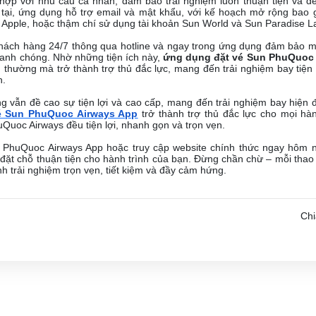
 hợp với nhu cầu cá nhân, đảm bảo trải nghiệm luôn thuận tiện và d
n tại, ứng dụng hỗ trợ email và mật khẩu, với kế hoạch mở rộng bao
Apple, hoặc thậm chí sử dụng tài khoản Sun World và Sun Paradise L
khách hàng 24/7 thông qua hotline và ngay trong ứng dụng đảm bảo 
hanh chóng. Nhờ những tiện ích này,
ứng dụng đặt vé Sun PhuQuoc
 thường mà trở thành trợ thủ đắc lực, mang đến trải nghiệm bay tiện 
h.
 vẫn đề cao sự tiện lợi và cao cấp, mang đến trải nghiệm bay hiện đ
é Sun PhuQuoc Airways App
trở thành trợ thủ đắc lực cho mọi h
Quoc Airways đều tiện lợi, nhanh gọn và trọn vẹn.
PhuQuoc Airways App hoặc truy cập website chính thức ngay hôm n
 đặt chỗ thuận tiện cho hành trình của bạn. Đừng chần chừ – mỗi thao
h trải nghiệm trọn vẹn, tiết kiệm và đầy cảm hứng.
Chi