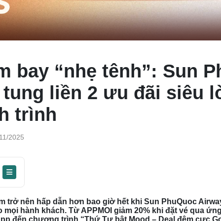
m bay “nhẹ tênh”: Sun 
tung liền 2 ưu đãi siêu l
h trình
11/2025
ăm trở nên hấp dẫn hơn bao giờ hết khi Sun PhuQuoc Airw
ho mọi hành khách. Từ APPMOI giảm 20% khi đặt vé qua ứn
pp đến chương trình “Thứ Tư bật Mood – Deal đêm cực Go