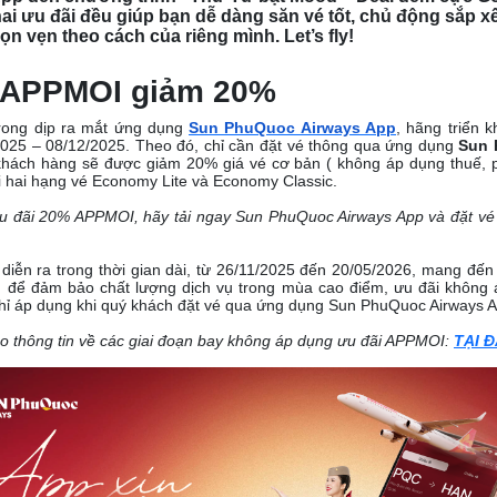
ai ưu đãi đều giúp bạn dễ dàng săn vé tốt, chủ động sắp xếp
ọn vẹn theo cách của riêng mình. Let’s fly!
n APPMOI giảm 20%
trong dịp ra mắt ứng dụng
Sun PhuQuoc Airways App
, hãng triển 
2025 – 08/12/2025. Theo đó, chỉ cần đặt vé thông qua ứng dụng
Sun 
ách hàng sẽ được giảm 20% giá vé cơ bản ( không áp dụng thuế, p
 hai hạng vé Economy Lite và Economy Classic.
u đãi 20% APPMOI, hãy tải ngay Sun PhuQuoc Airways App và đặt vé c
diễn ra trong thời gian dài, từ 26/11/2025 đến 20/05/2026, mang đến
, để đảm bảo chất lượng dịch vụ trong mùa cao điểm, ưu đãi không 
hỉ áp dụng khi quý khách đặt vé qua ứng dụng Sun PhuQuoc Airways A
o thông tin về các giai đoạn bay không áp dụng ưu đãi APPMOI:
TẠI 