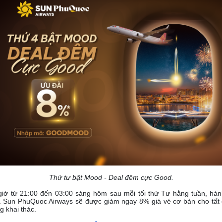
Thứ tư bật Mood - Deal đêm cực Good.
giờ từ 21:00 đến 03:00 sáng hôm sau mỗi tối thứ Tư hằng tuần, hành
a Sun PhuQuoc Airways sẽ được giảm ngay 8% giá vé cơ bản cho tất 
 khai thác.