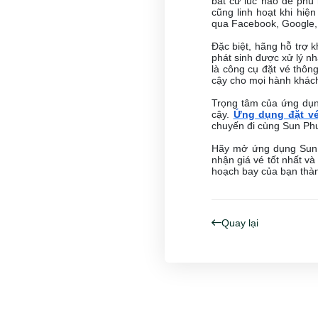
bất cứ lúc nào để phù
cũng linh hoạt khi hiệ
qua Facebook, Google, 
Đặc biệt, hãng hỗ trợ 
phát sinh được xử lý n
là công cụ đặt vé thông
cậy cho mọi hành khác
Trọng tâm của ứng dụng
cậy.
Ứng dụng đặt v
chuyến đi cùng Sun Phu
Hãy mở ứng dụng Sun 
nhận giá vé tốt nhất và
hoạch bay của bạn thàn
Quay lại