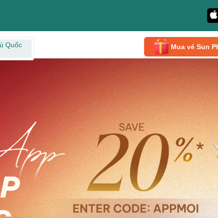
ú Quốc
Mua vé Sun P