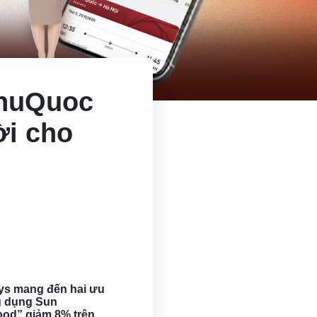
PhuQuoc
ời cho
ays mang đến hai ưu
g dụng Sun
od” giảm 8% trên