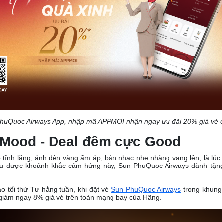
PhuQuoc Airways App, nhập mã APPMOI nhận ngay ưu đãi 20% giá vé c
 Mood - Deal đêm cực Good
 tĩnh lặng, ánh đèn vàng ấm áp, bản nhạc nhẹ nhàng vang lên, là lú
ểu được khoảnh khắc cảm hứng này, Sun PhuQuoc Airways dành tặn
o tối thứ Tư hằng tuần, khi đặt vé
Sun PhuQuoc Airways
trong khung 
giảm ngay 8% giá vé trên toàn mạng bay của Hãng.