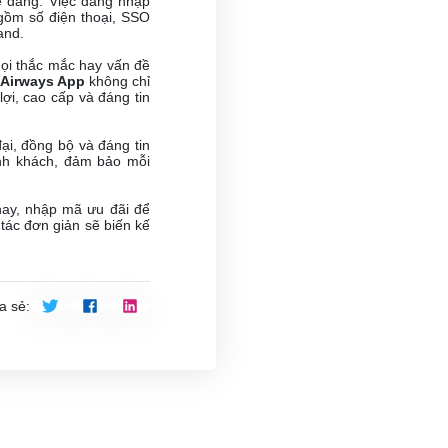
ễ dàng. Việc đăng nhập
 gồm số điện thoại, SSO
and.
mọi thắc mắc hay vấn đề
 Airways App
không chỉ
lợi, cao cấp và đáng tin
ại, đồng bộ và đáng tin
ành khách, đảm bảo mỗi
ay, nhập mã ưu đãi để
 tác đơn giản sẽ biến kế
a sẻ
: