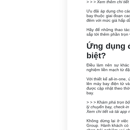
> > > Xem thêm chi tiết
Ưu đãi áp dụng cho các
bay thuộc giai đoạn ca
đêm với mức giá hấp dẫ
Hãy để những thao tác
sắp tới thêm phần trọn 
Ứng dụng đ
biệt?
Điều làm nên sự khác
nghiệm liền mạch từ đặ
Với thiết kế all-in-one
lên máy bay điện tử và
được cập nhật theo thời
bay.
> > > Khám phá trọn bộ 
lý chuyến bay, check-in
Xem chi tiết và tải app 
Không dừng lại ở việc
Group. Hành khách có 
chọn trải nghiệm vui c