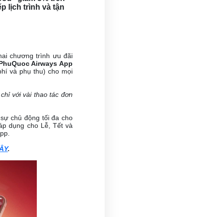
 lịch trình và tận
khai chương trình ưu đãi
PhuQuoc Airways App
hí và phụ thu) cho mọi
hỉ với vài thao tác đơn
 sự chủ động tối đa cho
áp dụng cho Lễ, Tết và
pp.
ĐÂY
.