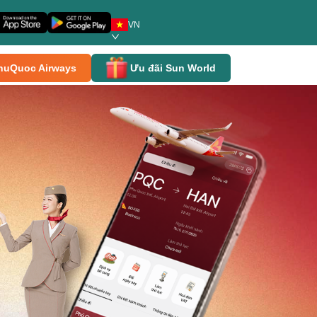
VN
huQuoc Airways
Ưu đãi Sun World