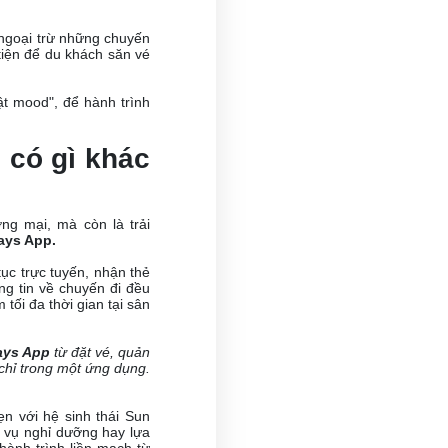
 ngoại trừ những chuyến
tiện để du khách săn vé
t mood", để hành trình
 có gì khác
ng mại, mà còn là trải
ays App.
tục trực tuyến, nhận thẻ
ng tin về chuyến đi đều
tối đa thời gian tại sân
ays App
từ đặt vé, quản
 chỉ trong một ứng dụng.
ẹn với hệ sinh thái Sun
 vụ nghỉ dưỡng hay lựa
hành trình liền mạch từ