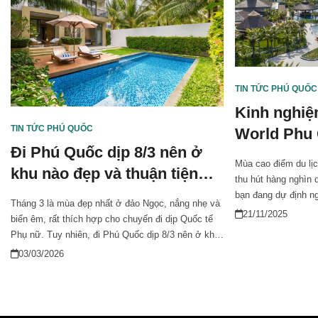
TIN TỨC PHÚ QUỐC
Kinh nghiệ
TIN TỨC PHÚ QUỐC
World Phu
Đi Phú Quốc dịp 8/3 nên ở
cao điểm
Mùa cao điểm du lị
khu nào đẹp và thuận tiện
thu hút hàng nghìn
nhất?
bạn đang dự định n
Tháng 3 là mùa đẹp nhất ở đảo Ngọc, nắng nhẹ và
chuẩn bị sớm và nắ
21/11/2025
biển êm, rất thích hợp cho chuyến đi dịp Quốc tế
New World Phu Quoc 
Phụ nữ. Tuy nhiên, đi Phú Quốc dịp 8/3 nên ở khu
vẹn hơn. Bài viết d
nào để vừa lãng mạn, vừa thuận tiện vui chơi? Tùy
03/03/2026
mẹo hữu ích để dễ 
vào mục đích nghỉ dưỡng hay khám phá, bạn có
trong mùa cao điểm
thể chọn Nam đảo, trung tâm Dương Đông hoặc
Bãi Trường.