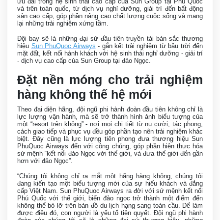
ưu đãi trong hệ sinh thái cao cấp của Sun Group tại Phú Quốc
và trên toàn quốc, từ dịch vụ nghỉ dưỡng, giải trí đến bất động
sản cao cấp, góp phần nâng cao chất lượng cuộc sống và mang
lại những trải nghiệm xứng tầm.
Đội bay sẽ là những đại sứ đầu tiên truyền tải bản sắc thương
hiệu
Sun PhuQuoc Airways
- gắn kết trải nghiệm từ bầu trời đến
mặt đất, kết nối hành khách với hệ sinh thái nghỉ dưỡng - giải trí
- dịch vụ cao cấp của Sun Group tại đảo Ngọc.
Đặt nền móng cho trải nghiệm
hàng không thế hệ mới
Theo đại diện hãng, đội ngũ phi hành đoàn đầu tiên không chỉ là
lực lượng vận hành, mà sẽ trở thành hình ảnh biểu tượng của
một “resort trên không” - nơi mọi chi tiết từ nụ cười, tác phong,
cách giao tiếp và phục vụ đều góp phần tạo nên trải nghiệm khác
biệt. Đây cũng là lực lượng tiên phong đưa thương hiệu Sun
PhuQuoc Airways đến với công chúng, góp phần hiện thực hóa
sứ mệnh “kết nối đảo Ngọc với thế giới, và đưa thế giới đến gần
hơn với đảo Ngọc”.
“Chúng tôi không chỉ ra mắt một hãng hàng không, chúng tôi
đang kiến tạo một biểu tượng mới của sự hiếu khách và đẳng
cấp Việt Nam. Sun PhuQuoc Airways ra đời với sứ mệnh kết nối
Phú Quốc với thế giới, biến đảo ngọc trở thành một điểm đến
không thể bỏ lỡ trên bản đồ du lịch hạng sang toàn cầu. Để làm
được điều đó, con người là yếu tố tiên quyết. Đội ngũ phi hành