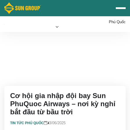
Phú Quốc
Mua vé Sun PhuQuoc
Ưu đãi Sun World
Airways
Cơ hội gia nhập đội bay Sun
PhuQuoc Airways – nơi kỳ nghỉ
bắt đầu từ bầu trời
23/06/2025
TIN TỨC PHÚ QUỐC