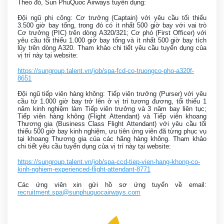
Theo đó, Sun PhuQuoc Airways tuyển dụng:
Đội ngũ phi công: Cơ trưởng (Captain) với yêu cầu tối thiểu
3.500 giờ bay tổng, trong đó có ít nhất 500 giờ bay với vai trò
Cơ trưởng (PIC) trên dòng A320/321; Cơ phó (First Officer) với
yêu cầu tối thiểu 1.000 giờ bay tổng và ít nhất 500 giờ bay tích
lũy trên dòng A320. Tham khảo chi tiết yêu cầu tuyển dụng của
vị trí này tại website:
https://sungroup.talent.vn/job/spa-fcd-co-truongco-pho-a320f-
8651
Đội ngũ tiếp viên hàng không: Tiếp viên trưởng (Purser) với yêu
cầu từ 1.000 giờ bay trở lên ở vị trí tương đương, tối thiểu 1
năm kinh nghiệm làm Tiếp viên trưởng và 3 năm bay liên tục;
Tiếp viên hàng không (Flight Attendant) và Tiếp viên khoang
Thương gia (Business Class Flight Attendant) với yêu cầu tối
thiểu 500 giờ bay kinh nghiệm, ưu tiên ứng viên đã từng phục vụ
tại khoang Thương gia của các hãng hàng không. Tham khảo
chi tiết yêu cầu tuyển dụng của vị trí này tại website:
https://sungroup.talent.vn/job/spa-ccd-tiep-vien-hang-khong-co-
kinh-nghiem-experienced-flight-attendant-8771
Các ứng viên xin gửi hồ sơ ứng tuyển về email:
recruitment.spa@sunphuquocairways.com