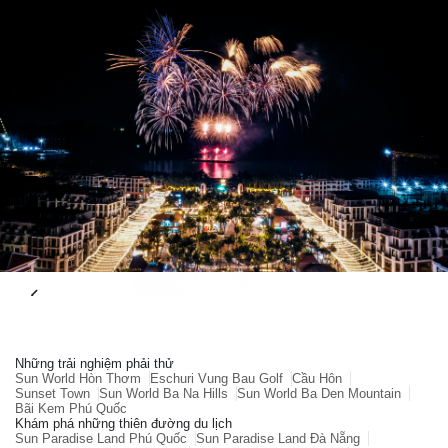
Những trải nghiệm phải thử
Sun World Hòn Thơm
Eschuri Vung Bau Golf
Cầu Hôn
Sunset Town
Sun World Ba Na Hills
Sun World Ba Den Mountain
Bãi Kem Phú Quốc
Khám phá những thiên đường du lịch
Sun Paradise Land Phú Quốc
Sun Paradise Land Đà Nẵng