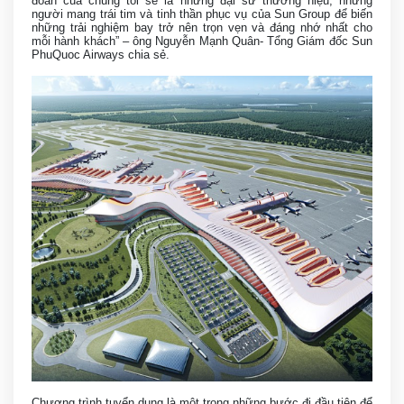
đoàn của chúng tôi sẽ là những đại sứ thương hiệu, những
người mang trái tim và tinh thần phục vụ của Sun Group để biến
những trải nghiệm bay trở nên trọn vẹn và đáng nhớ nhất cho
mỗi hành khách” – ông Nguyễn Mạnh Quân- Tổng Giám đốc Sun
PhuQuoc Airways chia sẻ.
Chương trình tuyển dụng là một trong những bước đi đầu tiên để