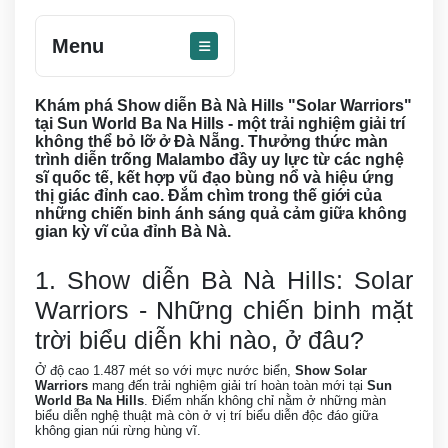
Menu
Khám phá Show diễn Bà Nà Hills "Solar Warriors"
tại Sun World Ba Na Hills - một trải nghiệm giải trí
không thể bỏ lỡ ở Đà Nẵng. Thưởng thức màn
trình diễn trống Malambo đầy uy lực từ các nghệ
sĩ quốc tế, kết hợp vũ đạo bùng nổ và hiệu ứng
thị giác đỉnh cao. Đắm chìm trong thế giới của
những chiến binh ánh sáng quả cảm giữa không
gian kỳ vĩ của đỉnh Bà Nà.
1. Show diễn Bà Nà Hills: Solar
Warriors - Những chiến binh mặt
trời biểu diễn khi nào, ở đâu?
Ở độ cao 1.487 mét so với mực nước biển,
Show Solar
Warriors
mang đến trải nghiệm giải trí hoàn toàn mới tại
Sun
World Ba Na Hills
. Điểm nhấn không chỉ nằm ở những màn
biểu diễn nghệ thuật mà còn ở vị trí biểu diễn độc đáo giữa
không gian núi rừng hùng vĩ.