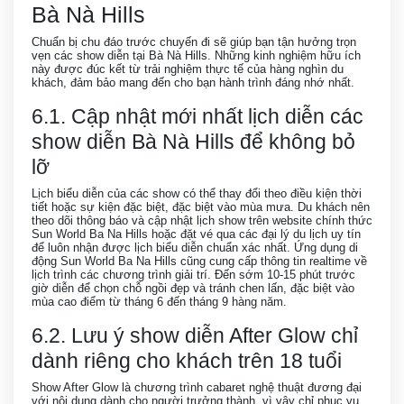
Bà Nà Hills
Chuẩn bị chu đáo trước chuyến đi sẽ giúp bạn tận hưởng trọn
vẹn các show diễn tại Bà Nà Hills. Những kinh nghiệm hữu ích
này được đúc kết từ trải nghiệm thực tế của hàng nghìn du
khách, đảm bảo mang đến cho bạn hành trình đáng nhớ nhất.
6.1. Cập nhật mới nhất lịch diễn các
show diễn Bà Nà Hills để không bỏ
lỡ
Lịch biểu diễn của các show có thể thay đổi theo điều kiện thời
tiết hoặc sự kiện đặc biệt, đặc biệt vào mùa mưa. Du khách nên
theo dõi thông báo và cập nhật lịch show trên website chính thức
Sun World Ba Na Hills hoặc đặt vé qua các đại lý du lịch uy tín
để luôn nhận được lịch biểu diễn chuẩn xác nhất. Ứng dụng di
động Sun World Ba Na Hills cũng cung cấp thông tin realtime về
lịch trình các chương trình giải trí. Đến sớm 10-15 phút trước
giờ diễn để chọn chỗ ngồi đẹp và tránh chen lấn, đặc biệt vào
mùa cao điểm từ tháng 6 đến tháng 9 hàng năm.
6.2. Lưu ý show diễn After Glow chỉ
dành riêng cho khách trên 18 tuổi
Show After Glow là chương trình cabaret nghệ thuật đương đại
với nội dung dành cho người trưởng thành, vì vậy chỉ phục vụ