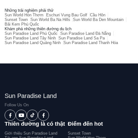
Những trải nghiệm phải thử
Sun World Hòn Thơm
Eschuri Vung Bau Golf
Cầu Hôn
Sunset Town
Sun World Ba Na Hills
Sun World Ba Den Mountain
Bãi Kem Phú Quốc
Khám phá những thiên đường du lịch
Sun Paradise Land Phú Quốc
Sun Paradise Land Đà Nẵng
Sun Paradise Land Tây Ninh
Sun Paradise Land Sa Pa
Sun Paradise Land Quảng Ninh
Sun Paradise Land Thanh Hóa
Sun Paradise Land
Follow Us On
Thiên đường là có thật
Điểm đến hot
Giới thiệu Sun Paradise Land
Sunset Town
Tải app Sun Paradise Land
Sun World Hon Thom