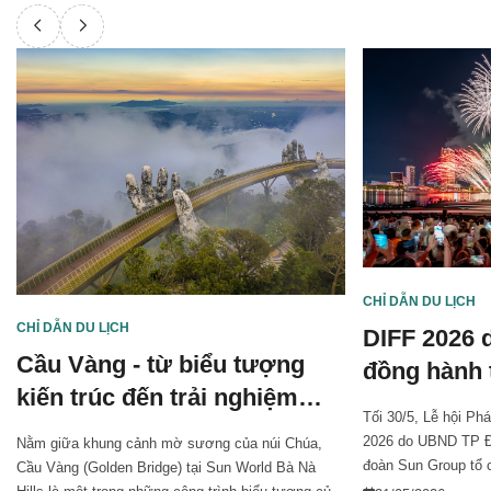
CHỈ DẪN DU LỊCH
CHỈ DẪN DU LỊCH
DIFF 2026 
Cầu Vàng - từ biểu tượng
đồng hành 
kiến trúc đến trải nghiệm
thức khai 
Tối 30/5, Lễ hội Ph
check-in không thể bỏ lỡ
trong nhữn
2026 do UBND TP Đ
Nằm giữa khung cảnh mờ sương của núi Chúa,
được kỳ vọ
đoàn Sun Group tổ 
Cầu Vàng (Golden Bridge) tại Sun World Bà Nà
trong sự vỡ oà cảm