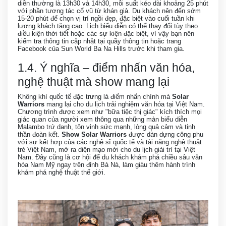
diễn thường là 13h30 và 14h30, mỗi suất kéo dài khoảng 25 phút
với phần tương tác cổ vũ từ khán giả. Du khách nên đến sớm
15-20 phút để chọn vị trí ngồi đẹp, đặc biệt vào cuối tuần khi
lượng khách tăng cao. Lịch biểu diễn có thể thay đổi tùy theo
điều kiện thời tiết hoặc các sự kiện đặc biệt, vì vậy bạn nên
kiểm tra thông tin cập nhật tại quầy thông tin hoặc trang
Facebook của Sun World Ba Na Hills trước khi tham gia.
1.4. Ý nghĩa – điểm nhấn văn hóa,
nghệ thuật mà show mang lại
Không khí quốc tế đặc trưng là điểm nhấn chính mà
Solar
Warriors
mang lại cho du lịch trải nghiệm văn hóa tại Việt Nam.
Chương trình được xem như "bữa tiệc thị giác" kích thích mọi
giác quan của người xem thông qua những màn biểu diễn
Malambo trứ danh, tôn vinh sức mạnh, lòng quả cảm và tinh
thần đoàn kết.
Show Solar Warriors
được dàn dựng công phu
với sự kết hợp của các nghệ sĩ quốc tế và tài năng nghệ thuật
trẻ Việt Nam, mở ra diện mạo mới cho du lịch giải trí tại Việt
Nam. Đây cũng là cơ hội để du khách khám phá chiều sâu văn
hóa Nam Mỹ ngay trên đỉnh Bà Nà, làm giàu thêm hành trình
khám phá nghệ thuật thế giới.