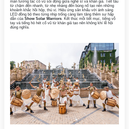
màn tương tác cổ vũ sôi động giữa nghệ sĩ và khán giả. Tiết tấu
từ chậm đến nhanh, từ nhẹ nhàng đến bùng nổ tạo nên những
khoảnh khắc hồi hộp, thú vị. Hiệu ứng sân khấu với ánh sáng
LED đồng bộ theo từng nhịp trống càng làm tăng thêm sự hấp
dẫn của
Show Solar Warriors
. Kết thúc mỗi tiết mục, tiếng vỗ
tay và tiếng hò hét cổ vũ từ khán giả tạo nên không khí lễ hội
đúng nghĩa.