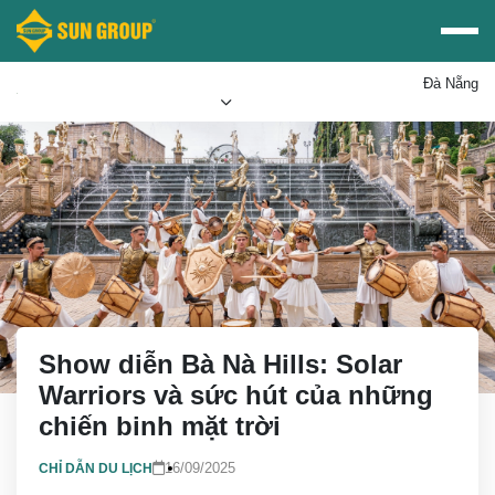
Đà Nẵng
Mua vé Sun PhuQuoc
Ưu đãi Sun World
Airways
Show diễn Bà Nà Hills: Solar
Warriors và sức hút của những
chiến binh mặt trời
16/09/2025
CHỈ DẪN DU LỊCH