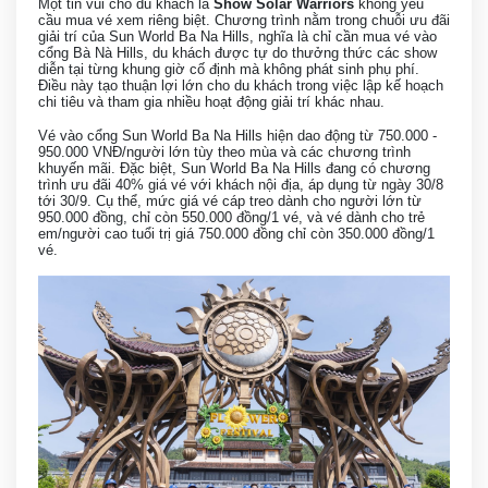
Một tin vui cho du khách là
Show Solar Warriors
không yêu
cầu mua vé xem riêng biệt. Chương trình nằm trong chuỗi ưu đãi
giải trí của Sun World Ba Na Hills, nghĩa là chỉ cần mua vé vào
cổng Bà Nà Hills, du khách được tự do thưởng thức các show
diễn tại từng khung giờ cố định mà không phát sinh phụ phí.
Điều này tạo thuận lợi lớn cho du khách trong việc lập kế hoạch
chi tiêu và tham gia nhiều hoạt động giải trí khác nhau.
Vé vào cổng Sun World Ba Na Hills hiện dao động từ 750.000 -
950.000 VNĐ/người lớn tùy theo mùa và các chương trình
khuyến mãi. Đặc biệt, Sun World Ba Na Hills đang có chương
trình ưu đãi 40% giá vé với khách nội địa, áp dụng từ ngày 30/8
tới 30/9. Cụ thể, mức giá vé cáp treo dành cho người lớn từ
950.000 đồng, chỉ còn 550.000 đồng/1 vé, và vé dành cho trẻ
em/người cao tuổi trị giá 750.000 đồng chỉ còn 350.000 đồng/1
vé.