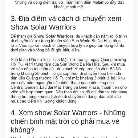
Những vũ công điển trai với màn trình diễn Malambo đầy dứt
khoát, mạnh mẽ.
3. Địa điểm và cách di chuyển xem
Show Solar Warriors
Để tham gia
Show Solar Warriors
, du khách cần nắm rõ lộ trình
di chuyển tối ưu trong khuôn viên Sun World Ba Na Hills rộng
lớn. Việc lập kế hoạch di chuyển hợp lý sẽ giúp tận dụng tối đa
thời gian và không bỏ lỡ giờ biểu diễn.
Sân khấu Đấu trường Thần Mặt Trời tọa lạc ngay Quảng trường
Hội Tụ, vị trí trung tâm của Sun World Ba Na Hills. Sau khi mua
vé vào cổng tại chân núi, du khách đi cáp treo lên đỉnh Bà Nà
trong khoảng 20 phút. Từ ga cáp treo, di chuyển theo biển chỉ
dẫn đến Quảng trường Hội Tụ chỉ mất khoảng 3 phút đi bộ. Khu
vực này nằm ngay gần các điểm tham quan nổi tiếng như
Central Garden, Lâu đài Mặt Trăng và Beer Plaza, thuận tiện cho
việc kết hợp tham quan. Nên theo dõi sơ đồ chỉ dẫn tại các bảng
thông tin trong khu du lịch để di chuyển dễ dàng, đặc biệt vào
mùa cao điểm khi lượng khách đông.
4. Xem show Solar Warrors - Những
chiến binh mặt trời có phải mua vé
không?