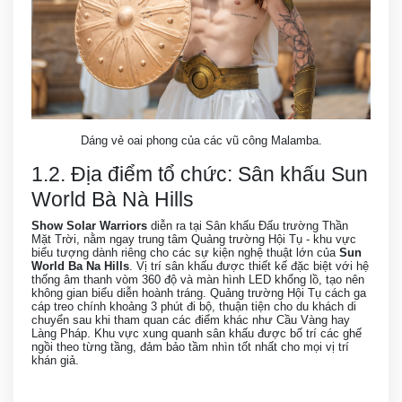
Dáng vẻ oai phong của các vũ công Malamba.
1.2. Địa điểm tổ chức: Sân khấu Sun
World Bà Nà Hills
Show Solar Warriors
diễn ra tại Sân khấu Đấu trường Thần
Mặt Trời, nằm ngay trung tâm Quảng trường Hội Tụ - khu vực
biểu tượng dành riêng cho các sự kiện nghệ thuật lớn của
Sun
World Ba Na Hills
. Vị trí sân khấu được thiết kế đặc biệt với hệ
thống âm thanh vòm 360 độ và màn hình LED khổng lồ, tạo nên
không gian biểu diễn hoành tráng. Quảng trường Hội Tụ cách ga
cáp treo chính khoảng 3 phút đi bộ, thuận tiện cho du khách di
chuyển sau khi tham quan các điểm khác như Cầu Vàng hay
Làng Pháp. Khu vực xung quanh sân khấu được bố trí các ghế
ngồi theo từng tầng, đảm bảo tầm nhìn tốt nhất cho mọi vị trí
khán giả.