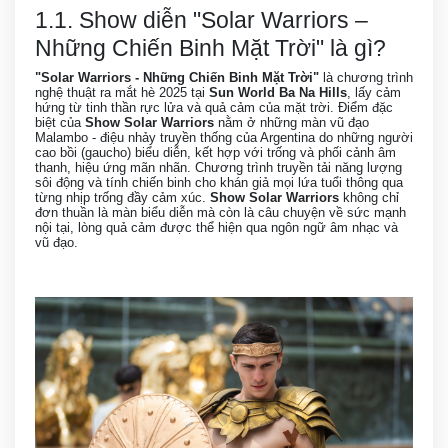
1.1. Show diễn "Solar Warriors –
Những Chiến Binh Mặt Trời" là gì?
"Solar Warriors - Những Chiến Binh Mặt Trời"
là chương trình
nghệ thuật ra mắt hè 2025 tại
Sun World Ba Na Hills
, lấy cảm
hứng từ tinh thần rực lửa và quả cảm của mặt trời. Điểm đặc
biệt của
Show Solar Warriors
nằm ở những màn vũ đạo
Malambo - điệu nhảy truyền thống của Argentina do những người
cao bồi (gaucho) biểu diễn, kết hợp với trống và phối cảnh âm
thanh, hiệu ứng mãn nhãn. Chương trình truyền tải năng lượng
sôi động và tính chiến binh cho khán giả mọi lứa tuổi thông qua
từng nhịp trống đầy cảm xúc.
Show Solar Warriors
không chỉ
đơn thuần là màn biểu diễn mà còn là câu chuyện về sức mạnh
nội tại, lòng quả cảm được thể hiện qua ngôn ngữ âm nhạc và
vũ đạo.