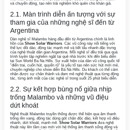
và chuyển động, tạo nên trải nghiệm khó quên cho khán giả.
2.1. Màn trình diễn ấn tượng với sự
tham gia của những nghệ sĩ đến từ
Argentina
Dàn nghệ sĩ Malambo hàng đầu đến từ Argentina chính là linh
hồn của
Show Solar Warriors
. Các vũ công này nổi tiếng với
thể lực dồi dào, động tác mạnh mẽ và tiết tấu nhanh đặc trưng
của nghệ thuật dân gian Argentina. Mỗi nghệ sĩ đều trải qua quá
trình luyện tập nghiêm ngặt tại quê nhà trước khi đến biểu diễn
tại Sun World Ba Na Hills. Sự xuất hiện của dàn vũ công quốc tế
"điển trai, cuốn hút, quyến rũ" là yếu tố tạo nên sức hút mới mẻ,
chuyên nghiệp cho show diễn Bà Nà Hills. Du khách có thể cảm
nhận được sự chân thành và đam mê nghệ thuật qua từng động
tác, từng ánh mắt của các nghệ sĩ trong suốt 25 phút biểu diễn.
2.2. Sự kết hợp bùng nổ giữa nhịp
trống Malambo và những vũ điệu
dứt khoát
Nghệ thuật Malambo truyền thống được thể hiện qua âm thanh
trống rền vang, động tác dùng gót chân độc đáo, kết hợp vũ điệu
nhanh, dứt khoát, mạnh mẽ.
Show Solar Warriors
đưa nghệ
thuật này lên tầm cao mới với hệ thống âm thanh sống động và