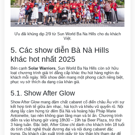
Ưu đãi khủng dịp 2/9 từ Sun World Ba Na Hills cho du khách
Việt.
5. Các show diễn Bà Nà Hills
khác hot nhất 2025
Bên cạnh
Solar Warriors
, Sun World Ba Na Hills còn sở hữu
loạt chương trình giải trí đẳng cấp khác thu hút hàng nghìn du
khách mỗi ngày. Mỗi show diễn mang một phong cách riêng biệt,
phục vụ sở thích đa dạng của khán giả.
5.1. Show After Glow
Show After Glow mang đậm chất cabaret cổ điển châu Âu với sự
kết hợp tinh tế giữa âm nhạc, hài kịch và khiêu vũ quyến rũ. Nội
dung lấy cảm hứng từ đêm Bà Nà và hoàng hậu Pháp Marie
Antoinette, tạo nên không gian lãng mạn và bí ẩn. Chương trình
diễn ra vào khung giờ vàng 18h30 – 19h tại Beer Plaza, trừ thứ
3 hàng tuần. Đặc biệt, After Glow chỉ dành cho khách trên 18 tuổi
do tính chất nghệ thuật đương đại và nội dung cabaret đặc
trưng. Du khách cần xuất trình giấy tờ tùy thân khi tham dự để