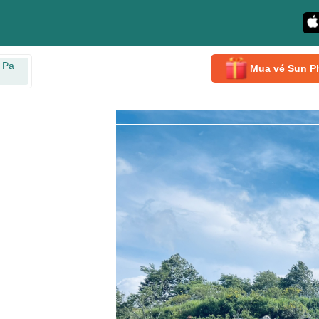
 Pa
Mua vé Sun P