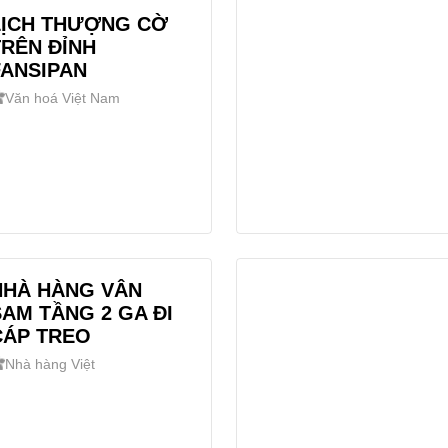
LỊCH THƯỢNG CỜ
TRÊN ĐỈNH
FANSIPAN
Văn hoá Việt Nam
NHÀ HÀNG VÂN
SAM TẦNG 2 GA ĐI
CÁP TREO
Nhà hàng Việt