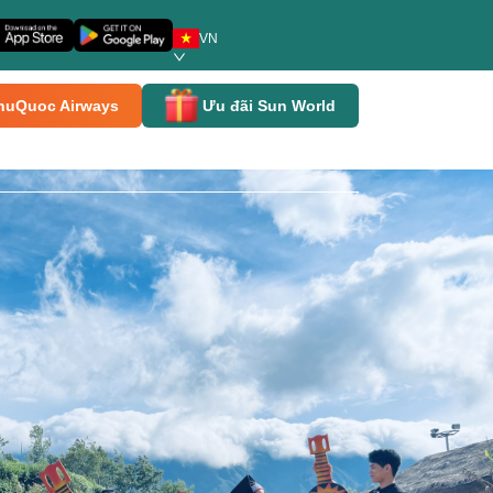
VN
huQuoc Airways
Ưu đãi Sun World