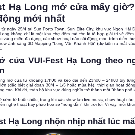
est Hạ Long mở cửa mấy giờ?
động mới nhất
 từ ngày 25/4 tại Sun Porto Town, Sun Elite City, khu vực Ngọn Hả
Long không chỉ là một khu chợ đêm mà còn là tổ hợp giải trí về đêm 
c vùng miền đa dạng, các show hoạt náo sôi động, màn trình diễn t
how ánh sáng 3D Mapping “Long Vân Khánh Hội” (dự kiến ra mắt vào 
c.
mở cửa VUI-Fest Hạ Long theo n
ần
ng mở cửa từ khoảng 17h00 và kéo dài đến 23h00 – 24h00 tùy từng
 lớn (đặc biệt giai đoạn 30/4 – 1/5 hoặc mùa hè), thời gian hoạt độn
ng cao. Khi đó, toàn bộ khu vực đúng nghĩa trở thành một “thành phố 
sớm từ buổi chiều, trong khi các show lớn live music, show hoạt náo,
ễn nghệ thuật hay pháo hoa sẽ “nóng dần” khi trời tối. Vì vậy, mỗi kh
est Hạ Long nhộn nhịp nhất lúc m