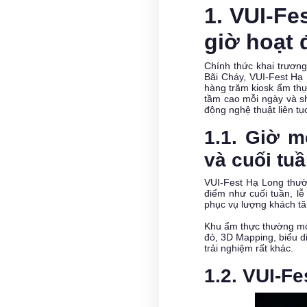
1. VUI-F
giờ hoạt 
Chính thức khai trương
Bãi Cháy, VUI-Fest Hạ 
hàng trăm kiosk ẩm thự
tầm cao mỗi ngày và s
động nghệ thuật liên tụ
1.1. Giờ 
và cuối tu
VUI-Fest Hạ Long thườ
điểm như cuối tuần, lễ
phục vụ lượng khách tă
Khu ẩm thực thường mở 
đỏ, 3D Mapping, biểu di
trải nghiệm rất khác.
1.2. VUI-F