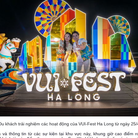
Du khách trải nghiệm các hoạt động của VUI-Fest Ha Long từ ngày 25/
 và thông tin từ các sự kiện tại khu vực này, khung giờ cao điểm 