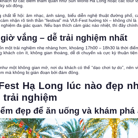
 khách từ các điểm tham quan như Sun World Ha Long hoặc các tour vị
kỳ sôi động.
 chất lễ hội: âm nhạc, ánh sáng, biểu diễn nghệ thuật đường phố, 
ẽ cảm nhận rõ tinh thần “festival” mà VUI-Fest hướng tới – không chỉ là
 nghiệm đa giác quan. Nếu bạn thích cảm giác náo nhiệt, thì đây chính 
 giờ vắng – dễ trải nghiệm nhất
n một trải nghiệm nhẹ nhàng hơn, khoảng 17h00 – 18h30 là thời điểm 
g khách còn ít, không gian thoáng, dễ di chuyển và cực kỳ thuận ti
 như một không gian mở, nơi du khách có thể “dạo chơi tự do”, nên v
iệm mà không bị gián đoạn bởi đám đông.
-Fest Hạ Long lúc nào đẹp n
 trải nghiệm
điểm đẹp để ăn uống và khám phá