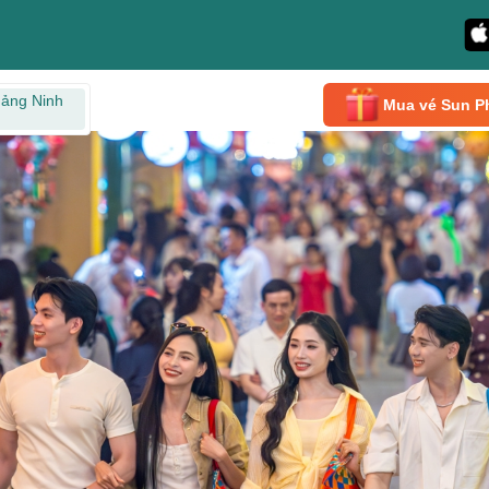
ảng Ninh
Mua vé Sun P