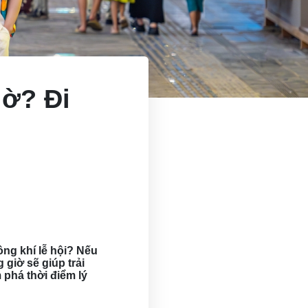
iờ? Đi
ng khí lễ hội? Nếu
giờ sẽ giúp trải
phá thời điểm lý