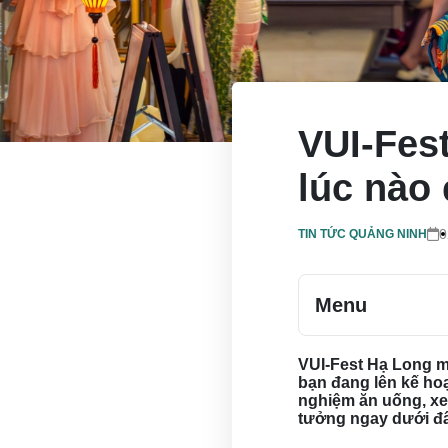
VUI-Fes
lúc nào
0
TIN TỨC QUẢNG NINH
Menu
VUI-Fest Hạ Long m
bạn đang lên kế ho
nghiệm ăn uống, xe
tưởng ngay dưới đ