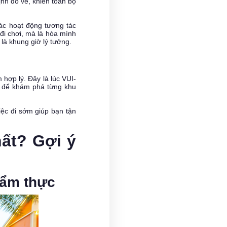
nh đổ về, khiến toàn bộ
các hoạt động tương tác
 đi chơi, mà là hòa mình
là khung giờ lý tưởng.
hợp lý. Đây là lúc VUI-
ện để khám phá từng khu
iệc đi sớm giúp bạn tận
hất? Gợi ý
 ẩm thực