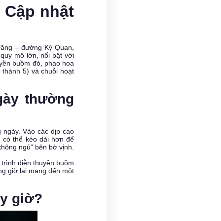
 Cập nhật
i Đăng – đường Kỳ Quan,
quy mô lớn, nổi bật với
huyền buồm đỏ, pháo hoa
thành 5) và chuỗi hoạt
gày thường
 ngày. Vào các dịp cao
g có thể kéo dài hơn để
không ngủ” bên bờ vịnh.
 trình diễn thuyền buồm
ung giờ lại mang đến một
ấy giờ?