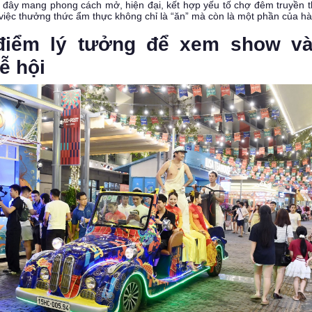
 đây mang phong cách mở, hiện đại, kết hợp yếu tố chợ đêm truyền t
p việc thưởng thức ẩm thực không chỉ là “ăn” mà còn là một phần của h
 điểm lý tưởng để xem show v
ễ hội