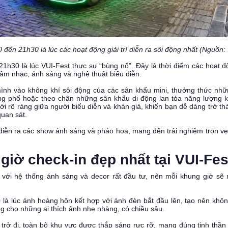
 đến 21h30 là lúc các hoạt động giải trí diễn ra sôi động nhất (Nguồn:
h30 là lúc VUI-Fest thực sự “bùng nổ”. Đây là thời điểm các hoạt độn
 âm nhạc, ánh sáng và nghệ thuật biểu diễn.
ình vào không khí sôi động của các sân khấu mini, thưởng thức nhữ
g phố hoặc theo chân những sân khấu di động lan tỏa năng lượng 
iới rõ ràng giữa người biểu diễn và khán giả, khiến bạn dễ dàng trở t
quan sát.
diễn ra các show ánh sáng và pháo hoa, mang đến trải nghiệm trọn vẹn
giờ check-in đẹp nhất tại VUI-Fes
ế với hệ thống ánh sáng và decor rất đầu tư, nên mỗi khung giờ sẽ 
à lúc ánh hoàng hôn kết hợp với ánh đèn bắt đầu lên, tạo nên khôn
ng cho những ai thích ảnh nhẹ nhàng, có chiều sâu.
 trở đi, toàn bộ khu vực được thắp sáng rực rỡ, mang đúng tinh thầ