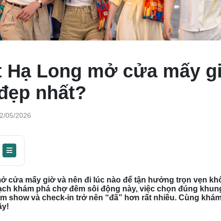
t Hạ Long mở cửa mấy g
 đẹp nhất?
2/05/2026
ở cửa mấy giờ và nên đi lúc nào để tận hưởng trọn vẹn khô
ạch khám phá chợ đêm sôi động này, việc chọn đúng khung 
m show và check-in trở nên “đã” hơn rất nhiều. Cùng khám 
ây!