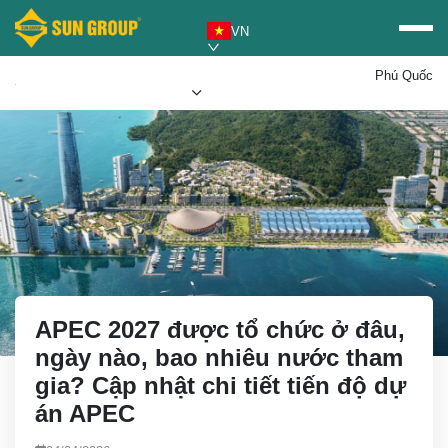
VN
Phú Quốc
Mua vé Sun PhuQuoc
Ưu đãi Sun World
Airways
APEC 2027 được tổ chức ở đâu,
ngày nào, bao nhiêu nước tham
gia? Cập nhật chi tiết tiến độ dự
án APEC