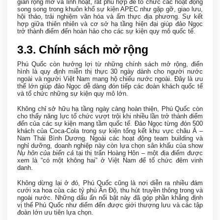
gian rộng mở và linh hoạt, rất phù hợp để tổ chức các hoạt động
song song trong khuôn khổ sự kiện APEC như gặp gỡ, giao lưu,
hội thảo, trải nghiệm văn hóa và ẩm thực địa phương. Sự kết
hợp giữa thiên nhiên và cơ sở hạ tầng hiện đại giúp đảo Ngọc
trở thành điểm đến hoàn hảo cho các sự kiện quy mô quốc tế.
3
.3. Chính sách mở rộng
Phú Quốc còn hưởng lợi từ những chính sách mở rộng, điển
hình là quy định miễn thị thực 30 ngày dành cho người nước
ngoài và người Việt Nam mang hộ chiếu nước ngoài. Đây là ưu
thế lớn giúp đảo Ngọc dễ dàng đón tiếp các đoàn khách quốc tế
và tổ chức những sự kiện quy mô lớn.
Không chỉ sở hữu hạ tầng ngày càng hoàn thiện, Phú Quốc còn
cho thấy năng lực tổ chức vượt trội khi nhiều lần trở thành điểm
đến của các sự kiện mang tầm quốc tế. Đảo Ngọc từng đón 500
khách của Coca-Cola trong sự kiện tổng kết khu vực châu Á –
Nam Thái Bình Dương. Ngoài các hoạt động team building và
nghỉ dưỡng, doanh nghiệp này còn lựa chọn sân khấu của show
Nụ hôn của biển cả
tại thị trấn Hoàng Hôn – một địa điểm được
xem là “có một không hai” ở Việt Nam để tổ chức đêm vinh
danh.
Không dừng lại ở đó, Phú Quốc cũng là nơi diễn ra nhiều đám
cưới xa hoa của các tỷ phú Ấn Độ, thu hút truyền thông trong và
ngoài nước. Những dấu ấn nổi bật này đã góp phần khẳng định
vị thế Phú Quốc như điểm đến được giới thượng lưu và các tập
đoàn lớn ưu tiên lựa chọn.