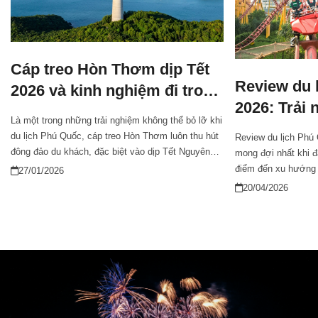
Cáp treo Hòn Thơm dịp Tết
Review du 
2026 và kinh nghiệm đi trong
2026: Trải
mùa cao điểm
Là một trong những trải nghiệm không thể bỏ lỡ khi
hướng hàn
du lịch Phú Quốc, cáp treo Hòn Thơm luôn thu hút
Review du lịch Phú
đông đảo du khách, đặc biệt vào dịp Tết Nguyên
mong đợi nhất khi 
đán. Việc nắm rõ giá vé cáp treo Hòn Thơm dịp
điểm đến xu hướng 
27/01/2026
Tết, thời gian hoạt động và các trải nghiệm đi kèm
khách bởi hệ sinh th
20/04/2026
sẽ giúp bạn chủ động lên kế hoạch, tận hưởng trọn
trí đẳng cấp và nét
vẹn hành trình “bay giữa biển trời” tại Nam đảo Phú
viết sẽ đưa ra revie
Quốc.
điểm đến, hoạt động 
sàng cho kỳ nghỉ tr