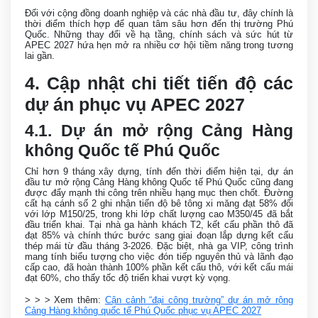
Đối với cộng đồng doanh nghiệp và các nhà đầu tư, đây chính là
thời điểm thích hợp để quan tâm sâu hơn đến thị trường Phú
Quốc. Những thay đổi về hạ tầng, chính sách và sức hút từ
APEC 2027 hứa hẹn mở ra nhiều cơ hội tiềm năng trong tương
lai gần.
4. Cập nhật chi tiết tiến độ các
dự án phục vụ APEC 2027
4.1. Dự án mở rộng Cảng Hàng
không Quốc tế Phú Quốc
Chỉ hơn 9 tháng xây dựng, tính đến thời điểm hiện tại, dự án
đầu tư mở rộng Cảng Hàng không Quốc tế Phú Quốc cũng đang
được đẩy mạnh thi công trên nhiều hạng mục then chốt. Đường
cất hạ cánh số 2 ghi nhận tiến độ bê tông xi măng đạt 58% đối
với lớp M150/25, trong khi lớp chất lượng cao M350/45 đã bắt
đầu triển khai. Tại nhà ga hành khách T2, kết cấu phần thô đã
đạt 85% và chính thức bước sang giai đoạn lắp dựng kết cấu
thép mái từ đầu tháng 3-2026. Đặc biệt, nhà ga VIP, công trình
mang tính biểu tượng cho việc đón tiếp nguyên thủ và lãnh đạo
cấp cao, đã hoàn thành 100% phần kết cấu thô, với kết cấu mái
đạt 60%, cho thấy tốc độ triển khai vượt kỳ vọng.
> > > Xem thêm:
Cận cảnh “đại công trường” dự án mở rộng
Cảng Hàng không quốc tế Phú Quốc phục vụ APEC 2027