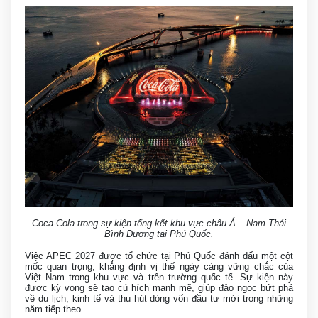
Coca-Cola trong sự kiện tổng kết khu vực châu Á – Nam Thái
Bình Dương tại Phú Quốc.
Việc APEC 2027 được tổ chức tại Phú Quốc đánh dấu một cột
mốc quan trọng, khẳng định vị thế ngày càng vững chắc của
Việt Nam trong khu vực và trên trường quốc tế. Sự kiện này
được kỳ vọng sẽ tạo cú hích mạnh mẽ, giúp đảo ngọc bứt phá
về du lịch, kinh tế và thu hút dòng vốn đầu tư mới trong những
năm tiếp theo.