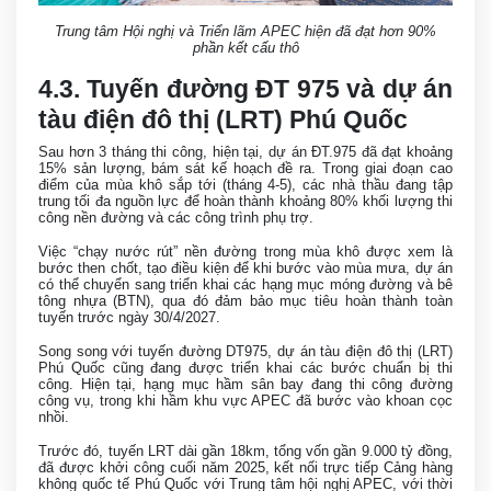
Trung tâm Hội nghị và Triển lãm APEC hiện đã đạt hơn 90%
phần kết cấu thô
4.3. Tuyến đường ĐT 975 và dự án
tàu điện đô thị (LRT) Phú Quốc
Sau hơn 3 tháng thi công, hiện tại, dự án ĐT.975 đã đạt khoảng
15% sản lượng, bám sát kế hoạch đề ra. Trong giai đoạn cao
điểm của mùa khô sắp tới (tháng 4-5), các nhà thầu đang tập
trung tối đa nguồn lực để hoàn thành khoảng 80% khối lượng thi
công nền đường và các công trình phụ trợ.
Việc “chạy nước rút” nền đường trong mùa khô được xem là
bước then chốt, tạo điều kiện để khi bước vào mùa mưa, dự án
có thể chuyển sang triển khai các hạng mục móng đường và bê
tông nhựa (BTN), qua đó đảm bảo mục tiêu hoàn thành toàn
tuyến trước ngày 30/4/2027.
Song song với tuyến đường DT975, dự án tàu điện đô thị (LRT)
Phú Quốc cũng đang được triển khai các bước chuẩn bị thi
công. Hiện tại, hạng mục hầm sân bay đang thi công đường
công vụ, trong khi hầm khu vực APEC đã bước vào khoan cọc
nhồi.
Trước đó, tuyến LRT dài gần 18km, tổng vốn gần 9.000 tỷ đồng,
đã được khởi công cuối năm 2025, kết nối trực tiếp Cảng hàng
không quốc tế Phú Quốc với Trung tâm hội nghị APEC, với thời