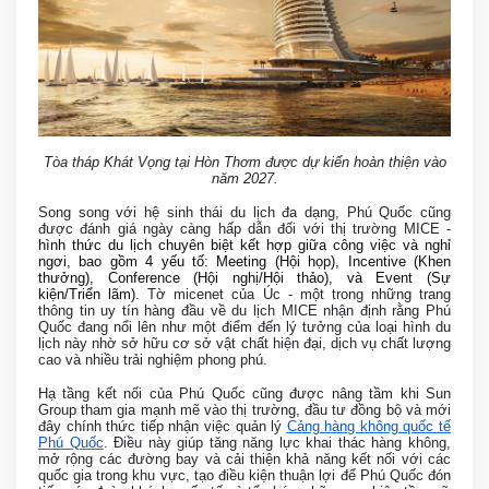
Tòa tháp Khát Vọng tại Hòn Thơm được dự kiến hoàn thiện vào
năm 2027.
Song song với hệ sinh thái du lịch đa dạng, Phú Quốc cũng
được đánh giá ngày càng hấp dẫn đối với thị trường MICE -
hình thức du lịch chuyên biệt kết hợp giữa công việc và nghỉ
ngơi, bao gồm 4 yếu tố: Meeting (Hội họp), Incentive (Khen
thưởng), Conference (Hội nghị/Hội thảo), và Event (Sự
kiện/Triển lãm)
. Tờ micenet của Úc - một trong những trang
thông tin uy tín hàng đầu về du lịch MICE nhận định rằng Phú
Quốc đang nổi lên như một điểm đến lý tưởng của loại hình du
lịch này nhờ sở hữu cơ sở vật chất hiện đại, dịch vụ chất lượng
cao và nhiều trải nghiệm phong phú.
Hạ tầng kết nối của Phú Quốc cũng được nâng tầm khi Sun
Group tham gia mạnh mẽ vào thị trường, đầu tư đồng bộ và mới
đây chính thức tiếp nhận việc quản lý
Cảng hàng không quốc tế
Phú Quốc
. Điều này giúp tăng năng lực khai thác hàng không,
mở rộng các đường bay và cải thiện khả năng kết nối với các
quốc gia trong khu vực, tạo điều kiện thuận lợi để Phú Quốc đón