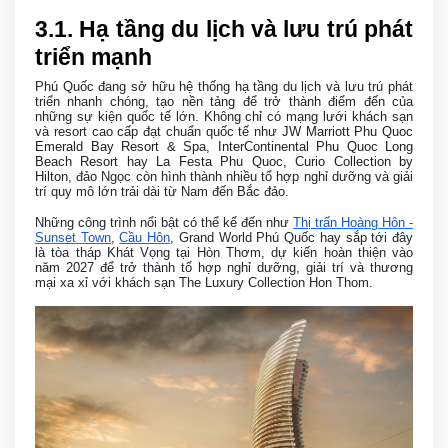
3
.1. Hạ tầng du lịch và lưu trú phát
triển mạnh
Phú Quốc đang sở hữu hệ thống hạ tầng du lịch và lưu trú phát
triển nhanh chóng, tạo nền tảng để trở thành điểm đến của
những sự kiện quốc tế lớn. Không chỉ có mạng lưới khách sạn
và resort cao cấp đạt chuẩn quốc tế như
JW Marriott Phu Quoc
Emerald Bay Resort & Spa
,
InterContinental Phu Quoc Long
Beach Resort
hay
La Festa Phu Quoc, Curio Collection by
Hilton
, đảo Ngọc còn hình thành nhiều tổ hợp nghỉ dưỡng và giải
trí quy mô lớn trải dài từ Nam đến Bắc đảo.
Những công trình nổi bật có thể kể đến như
Thị trấn Hoàng Hôn -
Sunset Town
,
Cầu Hôn
, Grand World Phú Quốc hay sắp tới đây
là tòa tháp Khát Vọng tại Hòn Thơm, dự kiến hoàn thiện vào
năm 2027 để trở thành tổ hợp nghỉ dưỡng, giải trí và thương
mại xa xỉ với khách sạn The Luxury Collection Hon Thom.