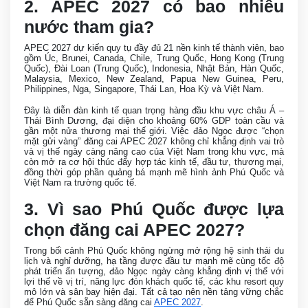
2. APEC 2027 có bao nhiêu
nước tham gia?
APEC 2027 dự kiến quy tụ đầy đủ 21 nền kinh tế thành viên, bao
gồm Úc, Brunei, Canada, Chile, Trung Quốc, Hong Kong (Trung
Quốc), Đài Loan (Trung Quốc), Indonesia, Nhật Bản, Hàn Quốc,
Malaysia, Mexico, New Zealand, Papua New Guinea, Peru,
Philippines, Nga, Singapore, Thái Lan, Hoa Kỳ và Việt Nam.
Đây là diễn đàn kinh tế quan trọng hàng đầu khu vực châu Á –
Thái Bình Dương, đại diện cho khoảng 60% GDP toàn cầu và
gần một nửa thương mại thế giới. Việc đảo Ngọc được “chọn
mặt gửi vàng” đăng cai APEC 2027 không chỉ khẳng định vai trò
và vị thế ngày càng nâng cao của Việt Nam trong khu vực, mà
còn mở ra cơ hội thúc đẩy hợp tác kinh tế, đầu tư, thương mại,
đồng thời góp phần quảng bá mạnh mẽ hình ảnh Phú Quốc và
Việt Nam ra trường quốc tế.
3. Vì sao Phú Quốc được lựa
chọn đăng cai APEC 2027?
Trong bối cảnh Phú Quốc không ngừng mở rộng hệ sinh thái du
lịch và nghỉ dưỡng, hạ tầng được đầu tư mạnh mẽ cùng tốc độ
phát triển ấn tượng, đảo Ngọc ngày càng khẳng định vị thế với
lợi thế về vị trí, năng lực đón khách quốc tế, các khu resort quy
mô lớn và sân bay hiện đại. Tất cả tạo nên nền tảng vững chắc
để Phú Quốc sẵn sàng đăng cai
APEC 2027
.