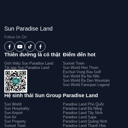
Sun Paradise Land
Follow Us On
Thiên đường là có thật
Điểm đến hot
Giới thiệu Sun Paradise Land
Sunset Town
Tải app Sun Paradise Land
Sun World Hon Thom
Eschuri Vung Bau Golf
Sun World Ba Na Hills
Sun World Ba Den Mountain
Sun World Fansipan Legend
Hệ sinh thái Sun Group
Paradise Land
Sun World
Paradise Land Phú Quốc
Sun Hospitality
Paradise Land Đà Nẵng
Sun Airport
Paradise Land Tây Ninh
Sun Air
Paradise Land Sapa
Sun Property
Paradise Land Quảng Ninh
Sunset Town
Paradise Land Thanh Hóa