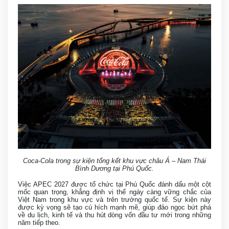
Coca-Cola trong sự kiện tổng kết khu vực châu Á – Nam Thái
Bình Dương tại Phú Quốc.
Việc APEC 2027 được tổ chức tại Phú Quốc đánh dấu một cột
mốc quan trọng, khẳng định vị thế ngày càng vững chắc của
Việt Nam trong khu vực và trên trường quốc tế. Sự kiện này
được kỳ vọng sẽ tạo cú hích mạnh mẽ, giúp đảo ngọc bứt phá
về du lịch, kinh tế và thu hút dòng vốn đầu tư mới trong những
năm tiếp theo.