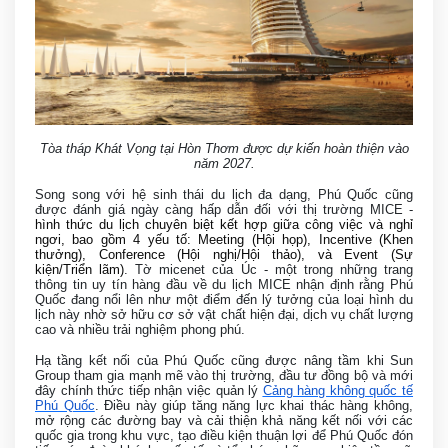
Tòa tháp Khát Vọng tại Hòn Thơm được dự kiến hoàn thiện vào
năm 2027.
Song song với hệ sinh thái du lịch đa dạng, Phú Quốc cũng
được đánh giá ngày càng hấp dẫn đối với thị trường MICE -
hình thức du lịch chuyên biệt kết hợp giữa công việc và nghỉ
ngơi, bao gồm 4 yếu tố: Meeting (Hội họp), Incentive (Khen
thưởng), Conference (Hội nghị/Hội thảo), và Event (Sự
kiện/Triển lãm)
. Tờ micenet của Úc - một trong những trang
thông tin uy tín hàng đầu về du lịch MICE nhận định rằng Phú
Quốc đang nổi lên như một điểm đến lý tưởng của loại hình du
lịch này nhờ sở hữu cơ sở vật chất hiện đại, dịch vụ chất lượng
cao và nhiều trải nghiệm phong phú.
Hạ tầng kết nối của Phú Quốc cũng được nâng tầm khi Sun
Group tham gia mạnh mẽ vào thị trường, đầu tư đồng bộ và mới
đây chính thức tiếp nhận việc quản lý
Cảng hàng không quốc tế
Phú Quốc
. Điều này giúp tăng năng lực khai thác hàng không,
mở rộng các đường bay và cải thiện khả năng kết nối với các
quốc gia trong khu vực, tạo điều kiện thuận lợi để Phú Quốc đón