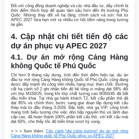
Đối với cộng đồng doanh nghiệp và các nhà đầu tư, đây chính là
thời điểm thích hợp để quan tâm sâu hơn đến thị trường Phú
Quốc. Những thay đổi về hạ tầng, chính sách và sức hút từ
APEC 2027 hứa hẹn mở ra nhiều cơ hội tiềm năng trong tương
lai gần.
4. Cập nhật chi tiết tiến độ các
dự án phục vụ APEC 2027
4.1. Dự án mở rộng Cảng Hàng
không Quốc tế Phú Quốc
Chỉ hơn 9 tháng xây dựng, tính đến thời điểm hiện tại, dự án
đầu tư mở rộng Cảng Hàng không Quốc tế Phú Quốc cũng đang
được đẩy mạnh thi công trên nhiều hạng mục then chốt. Đường
cất hạ cánh số 2 ghi nhận tiến độ bê tông xi măng đạt 58% đối
với lớp M150/25, trong khi lớp chất lượng cao M350/45 đã bắt
đầu triển khai. Tại nhà ga hành khách T2, kết cấu phần thô đã
đạt 85% và chính thức bước sang giai đoạn lắp dựng kết cấu
thép mái từ đầu tháng 3-2026. Đặc biệt, nhà ga VIP, công trình
mang tính biểu tượng cho việc đón tiếp nguyên thủ và lãnh đạo
cấp cao, đã hoàn thành 100% phần kết cấu thô, với kết cấu mái
đạt 60%, cho thấy tốc độ triển khai vượt kỳ vọng.
> > > Xem thêm:
Cận cảnh “đại công trường” dự án mở rộng
Cảng Hàng không quốc tế Phú Quốc phục vụ APEC 2027