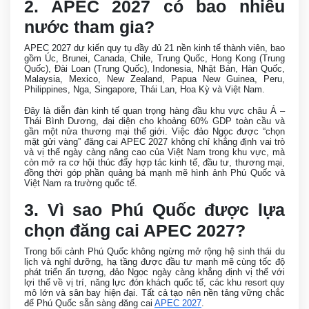
2. APEC 2027 có bao nhiêu
nước tham gia?
APEC 2027 dự kiến quy tụ đầy đủ 21 nền kinh tế thành viên, bao
gồm Úc, Brunei, Canada, Chile, Trung Quốc, Hong Kong (Trung
Quốc), Đài Loan (Trung Quốc), Indonesia, Nhật Bản, Hàn Quốc,
Malaysia, Mexico, New Zealand, Papua New Guinea, Peru,
Philippines, Nga, Singapore, Thái Lan, Hoa Kỳ và Việt Nam.
Đây là diễn đàn kinh tế quan trọng hàng đầu khu vực châu Á –
Thái Bình Dương, đại diện cho khoảng 60% GDP toàn cầu và
gần một nửa thương mại thế giới. Việc đảo Ngọc được “chọn
mặt gửi vàng” đăng cai APEC 2027 không chỉ khẳng định vai trò
và vị thế ngày càng nâng cao của Việt Nam trong khu vực, mà
còn mở ra cơ hội thúc đẩy hợp tác kinh tế, đầu tư, thương mại,
đồng thời góp phần quảng bá mạnh mẽ hình ảnh Phú Quốc và
Việt Nam ra trường quốc tế.
3. Vì sao Phú Quốc được lựa
chọn đăng cai APEC 2027?
Trong bối cảnh Phú Quốc không ngừng mở rộng hệ sinh thái du
lịch và nghỉ dưỡng, hạ tầng được đầu tư mạnh mẽ cùng tốc độ
phát triển ấn tượng, đảo Ngọc ngày càng khẳng định vị thế với
lợi thế về vị trí, năng lực đón khách quốc tế, các khu resort quy
mô lớn và sân bay hiện đại. Tất cả tạo nên nền tảng vững chắc
để Phú Quốc sẵn sàng đăng cai
APEC 2027
.