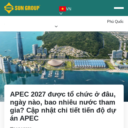
VN
Phú Quốc
Mua vé Sun PhuQuoc
Ưu đãi Sun World
Airways
APEC 2027 được tổ chức ở đâu,
ngày nào, bao nhiêu nước tham
gia? Cập nhật chi tiết tiến độ dự
án APEC