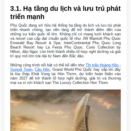
3
.1. Hạ tầng du lịch và lưu trú phát
triển mạnh
Phú Quốc đang sở hữu hệ thống hạ tầng du lịch và lưu trú phát
triển nhanh chóng, tạo nền tảng để trở thành điểm đến của
những sự kiện quốc tế lớn. Không chỉ có mạng lưới khách sạn
và resort cao cấp đạt chuẩn quốc tế như
JW Marriott Phu Quoc
Emerald Bay Resort & Spa
,
InterContinental Phu Quoc Long
Beach Resort
hay
La Festa Phu Quoc, Curio Collection by
Hilton
, đảo Ngọc còn hình thành nhiều tổ hợp nghỉ dưỡng và giải
trí quy mô lớn trải dài từ Nam đến Bắc đảo.
Những công trình nổi bật có thể kể đến như
Thị trấn Hoàng Hôn -
Sunset Town
,
Cầu Hôn
, Grand World Phú Quốc hay sắp tới đây
là tòa tháp Khát Vọng tại Hòn Thơm, dự kiến hoàn thiện vào
năm 2027 để trở thành tổ hợp nghỉ dưỡng, giải trí và thương
mại xa xỉ với khách sạn The Luxury Collection Hon Thom.