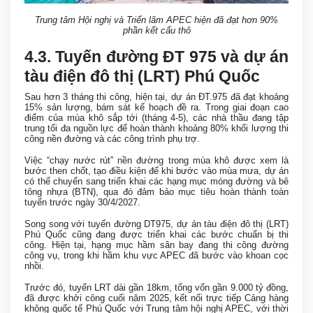
Trung tâm Hội nghị và Triển lãm APEC hiện đã đạt hơn 90%
phần kết cấu thô
4.3. Tuyến đường ĐT 975 và dự án
tàu điện đô thị (LRT) Phú Quốc
Sau hơn 3 tháng thi công, hiện tại, dự án ĐT.975 đã đạt khoảng
15% sản lượng, bám sát kế hoạch đề ra. Trong giai đoạn cao
điểm của mùa khô sắp tới (tháng 4-5), các nhà thầu đang tập
trung tối đa nguồn lực để hoàn thành khoảng 80% khối lượng thi
công nền đường và các công trình phụ trợ.
Việc “chạy nước rút” nền đường trong mùa khô được xem là
bước then chốt, tạo điều kiện để khi bước vào mùa mưa, dự án
có thể chuyển sang triển khai các hạng mục móng đường và bê
tông nhựa (BTN), qua đó đảm bảo mục tiêu hoàn thành toàn
tuyến trước ngày 30/4/2027.
Song song với tuyến đường DT975, dự án tàu điện đô thị (LRT)
Phú Quốc cũng đang được triển khai các bước chuẩn bị thi
công. Hiện tại, hạng mục hầm sân bay đang thi công đường
công vụ, trong khi hầm khu vực APEC đã bước vào khoan cọc
nhồi.
Trước đó, tuyến LRT dài gần 18km, tổng vốn gần 9.000 tỷ đồng,
đã được khởi công cuối năm 2025, kết nối trực tiếp Cảng hàng
không quốc tế Phú Quốc với Trung tâm hội nghị APEC, với thời