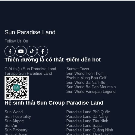
Sun Paradise Land
Follow Us On
Thiên đường là có thật
Điểm đến hot
Giới thiệu Sun Paradise Land
Sunset Town
Tải app Sun Paradise Land
Sun World Hon Thom
Eschuri Vung Bau Golf
Sun World Ba Na Hills
Sun World Ba Den Mountain
Sun World Fansipan Legend
Hệ sinh thái Sun Group
Paradise Land
Sun World
Paradise Land Phú Quốc
Sun Hospitality
Paradise Land Đà Nẵng
Sun Airport
Paradise Land Tây Ninh
Sun Air
Paradise Land Sapa
Sun Property
Paradise Land Quảng Ninh
Sunset Town
Paradise Land Thanh Hóa