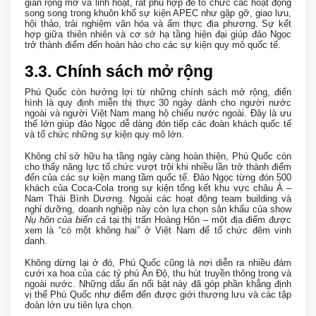
gian rộng mở và linh hoạt, rất phù hợp để tổ chức các hoạt động
song song trong khuôn khổ sự kiện APEC như gặp gỡ, giao lưu,
hội thảo, trải nghiệm văn hóa và ẩm thực địa phương. Sự kết
hợp giữa thiên nhiên và cơ sở hạ tầng hiện đại giúp đảo Ngọc
trở thành điểm đến hoàn hảo cho các sự kiện quy mô quốc tế.
3
.3. Chính sách mở rộng
Phú Quốc còn hưởng lợi từ những chính sách mở rộng, điển
hình là quy định miễn thị thực 30 ngày dành cho người nước
ngoài và người Việt Nam mang hộ chiếu nước ngoài. Đây là ưu
thế lớn giúp đảo Ngọc dễ dàng đón tiếp các đoàn khách quốc tế
và tổ chức những sự kiện quy mô lớn.
Không chỉ sở hữu hạ tầng ngày càng hoàn thiện, Phú Quốc còn
cho thấy năng lực tổ chức vượt trội khi nhiều lần trở thành điểm
đến của các sự kiện mang tầm quốc tế. Đảo Ngọc từng đón 500
khách của Coca-Cola trong sự kiện tổng kết khu vực châu Á –
Nam Thái Bình Dương. Ngoài các hoạt động team building và
nghỉ dưỡng, doanh nghiệp này còn lựa chọn sân khấu của show
Nụ hôn của biển cả
tại thị trấn Hoàng Hôn – một địa điểm được
xem là “có một không hai” ở Việt Nam để tổ chức đêm vinh
danh.
Không dừng lại ở đó, Phú Quốc cũng là nơi diễn ra nhiều đám
cưới xa hoa của các tỷ phú Ấn Độ, thu hút truyền thông trong và
ngoài nước. Những dấu ấn nổi bật này đã góp phần khẳng định
vị thế Phú Quốc như điểm đến được giới thượng lưu và các tập
đoàn lớn ưu tiên lựa chọn.