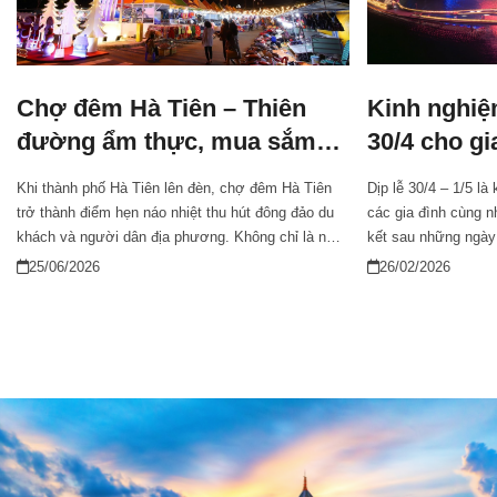
Kinh nghiệ
Chợ đêm Hà Tiên – Thiên
30/4 cho gi
đường ẩm thực, mua sắm
lễ trọn vẹn 
sôi động về đêm
Dịp lễ 30/4 – 1/5 là
Khi thành phố Hà Tiên lên đèn, chợ đêm Hà Tiên
các gia đình cùng nh
trở thành điểm hẹn náo nhiệt thu hút đông đảo du
kết sau những ngày 
khách và người dân địa phương. Không chỉ là nơi
và thời tiết đẹp, P
mua sắm, ăn uống, khu chợ còn mang đến cơ hội
26/02/2026
25/06/2026
nhiều gia đình ưu ti
cảm nhận rõ nét nhịp sống, văn hóa giao thoa của
những kinh nghiệm 
vùng đất biên giới An Giang qua từng gian hàng và
2026 sẽ giúp bạn dễ
hương vị ẩm thực đặc trưng.
hợp và tận hưởng k