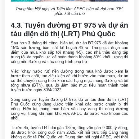
Trung tâm Hội nghị và Triển lãm APEC hiện đã đạt hơn 90%
phần kết cấu thô
4.3. Tuyến đường ĐT 975 và dự án
tàu điện đô thị (LRT) Phú Quốc
Sau hơn 3 tháng thi công, hiện tại, dự án ĐT.975 đã đạt khoảng
15% sản lượng, bám sát kế hoạch đề ra. Trong giai đoạn cao
điểm của mùa khô sắp tới (tháng 4-5), các nhà thầu đang tập
trung tối đa nguồn lực để hoàn thành khoảng 80% khối lượng thi
công nền đường và các công trình phụ trợ.
Việc “chạy nước rút” nền đường trong mùa khô được xem là
bước then chốt, tạo điều kiện để khi bước vào mùa mưa, dự án
có thể chuyển sang triển khai các hạng mục móng đường và bê
tông nhựa (BTN), qua đó đảm bảo mục tiêu hoàn thành toàn
tuyến trước ngày 30/4/2027.
Song song với tuyến đường DT975, dự án tàu điện đô thị (LRT)
Phú Quốc cũng đang được triển khai các bước chuẩn bị thi
công. Hiện tại, hạng mục hầm sân bay đang thi công đường
công vụ, trong khi hầm khu vực APEC đã bước vào khoan cọc
nhồi.
Trước đó, tuyến LRT dài gần 18km, tổng vốn gần 9.000 tỷ đồng,
đã được khởi công cuối năm 2025, kết nối trực tiếp Cảng hàng
không quốc tế Phú Quốc với Trung tâm hội nghị APEC, với thời