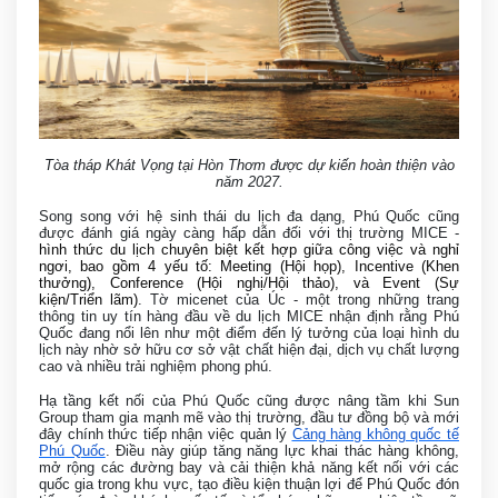
Tòa tháp Khát Vọng tại Hòn Thơm được dự kiến hoàn thiện vào
năm 2027.
Song song với hệ sinh thái du lịch đa dạng, Phú Quốc cũng
được đánh giá ngày càng hấp dẫn đối với thị trường MICE -
hình thức du lịch chuyên biệt kết hợp giữa công việc và nghỉ
ngơi, bao gồm 4 yếu tố: Meeting (Hội họp), Incentive (Khen
thưởng), Conference (Hội nghị/Hội thảo), và Event (Sự
kiện/Triển lãm)
. Tờ micenet của Úc - một trong những trang
thông tin uy tín hàng đầu về du lịch MICE nhận định rằng Phú
Quốc đang nổi lên như một điểm đến lý tưởng của loại hình du
lịch này nhờ sở hữu cơ sở vật chất hiện đại, dịch vụ chất lượng
cao và nhiều trải nghiệm phong phú.
Hạ tầng kết nối của Phú Quốc cũng được nâng tầm khi Sun
Group tham gia mạnh mẽ vào thị trường, đầu tư đồng bộ và mới
đây chính thức tiếp nhận việc quản lý
Cảng hàng không quốc tế
Phú Quốc
. Điều này giúp tăng năng lực khai thác hàng không,
mở rộng các đường bay và cải thiện khả năng kết nối với các
quốc gia trong khu vực, tạo điều kiện thuận lợi để Phú Quốc đón