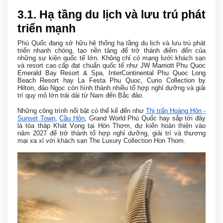
3
.1. Hạ tầng du lịch và lưu trú phát
triển mạnh
Phú Quốc đang sở hữu hệ thống hạ tầng du lịch và lưu trú phát
triển nhanh chóng, tạo nền tảng để trở thành điểm đến của
những sự kiện quốc tế lớn. Không chỉ có mạng lưới khách sạn
và resort cao cấp đạt chuẩn quốc tế như
JW Marriott Phu Quoc
Emerald Bay Resort & Spa
,
InterContinental Phu Quoc Long
Beach Resort
hay
La Festa Phu Quoc, Curio Collection by
Hilton
, đảo Ngọc còn hình thành nhiều tổ hợp nghỉ dưỡng và giải
trí quy mô lớn trải dài từ Nam đến Bắc đảo.
Những công trình nổi bật có thể kể đến như
Thị trấn Hoàng Hôn -
Sunset Town
,
Cầu Hôn
, Grand World Phú Quốc hay sắp tới đây
là tòa tháp Khát Vọng tại Hòn Thơm, dự kiến hoàn thiện vào
năm 2027 để trở thành tổ hợp nghỉ dưỡng, giải trí và thương
mại xa xỉ với khách sạn The Luxury Collection Hon Thom.