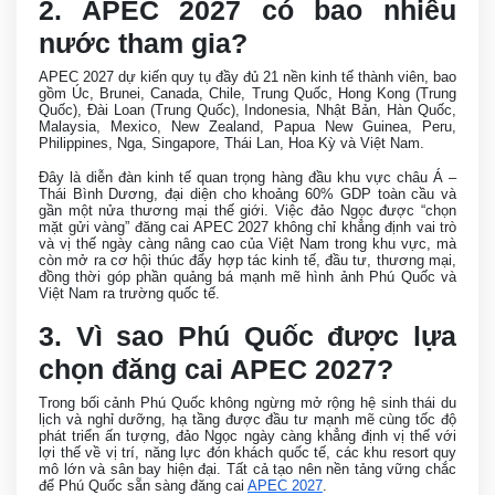
2. APEC 2027 có bao nhiêu
nước tham gia?
APEC 2027 dự kiến quy tụ đầy đủ 21 nền kinh tế thành viên, bao
gồm Úc, Brunei, Canada, Chile, Trung Quốc, Hong Kong (Trung
Quốc), Đài Loan (Trung Quốc), Indonesia, Nhật Bản, Hàn Quốc,
Malaysia, Mexico, New Zealand, Papua New Guinea, Peru,
Philippines, Nga, Singapore, Thái Lan, Hoa Kỳ và Việt Nam.
Đây là diễn đàn kinh tế quan trọng hàng đầu khu vực châu Á –
Thái Bình Dương, đại diện cho khoảng 60% GDP toàn cầu và
gần một nửa thương mại thế giới. Việc đảo Ngọc được “chọn
mặt gửi vàng” đăng cai APEC 2027 không chỉ khẳng định vai trò
và vị thế ngày càng nâng cao của Việt Nam trong khu vực, mà
còn mở ra cơ hội thúc đẩy hợp tác kinh tế, đầu tư, thương mại,
đồng thời góp phần quảng bá mạnh mẽ hình ảnh Phú Quốc và
Việt Nam ra trường quốc tế.
3. Vì sao Phú Quốc được lựa
chọn đăng cai APEC 2027?
Trong bối cảnh Phú Quốc không ngừng mở rộng hệ sinh thái du
lịch và nghỉ dưỡng, hạ tầng được đầu tư mạnh mẽ cùng tốc độ
phát triển ấn tượng, đảo Ngọc ngày càng khẳng định vị thế với
lợi thế về vị trí, năng lực đón khách quốc tế, các khu resort quy
mô lớn và sân bay hiện đại. Tất cả tạo nên nền tảng vững chắc
để Phú Quốc sẵn sàng đăng cai
APEC 2027
.