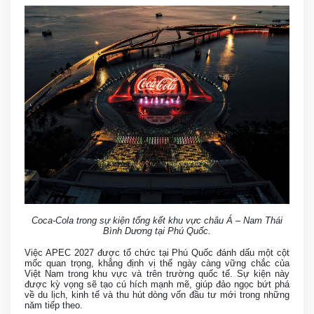
Coca-Cola trong sự kiện tổng kết khu vực châu Á – Nam Thái
Bình Dương tại Phú Quốc.
Việc APEC 2027 được tổ chức tại Phú Quốc đánh dấu một cột
mốc quan trọng, khẳng định vị thế ngày càng vững chắc của
Việt Nam trong khu vực và trên trường quốc tế. Sự kiện này
được kỳ vọng sẽ tạo cú hích mạnh mẽ, giúp đảo ngọc bứt phá
về du lịch, kinh tế và thu hút dòng vốn đầu tư mới trong những
năm tiếp theo.