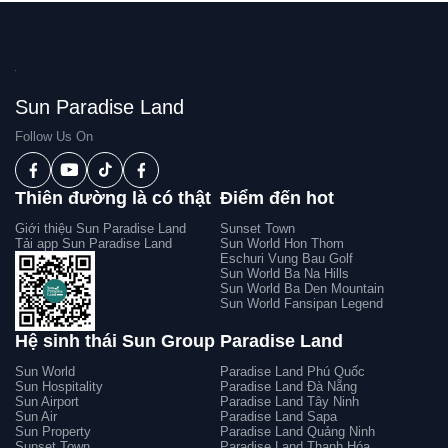
Sun Paradise Land
Follow Us On
Thiên đường là có thật
Điểm đến hot
Giới thiệu Sun Paradise Land
Sunset Town
Tải app Sun Paradise Land
Sun World Hon Thom
Eschuri Vung Bau Golf
Sun World Ba Na Hills
Sun World Ba Den Mountain
Sun World Fansipan Legend
Hệ sinh thái Sun Group
Paradise Land
Sun World
Paradise Land Phú Quốc
Sun Hospitality
Paradise Land Đà Nẵng
Sun Airport
Paradise Land Tây Ninh
Sun Air
Paradise Land Sapa
Sun Property
Paradise Land Quảng Ninh
Sunset Town
Paradise Land Thanh Hóa