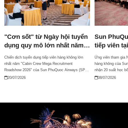
"Cơn sốt" từ Ngày hội tuyển
Sun PhuQu
dụng quy mô lớn nhất năm
tiếp viên t
của Sun PhuQuoc Airways
ngay cơ hộ
Chiến dịch tuyển dụng tiếp viên hàng không lớn
Ứng viên tham gia N
đổ bộ Hà Nội
nước ngoà
nhất năm "Cabin Crew Mega Recruitment
hàng không của Sun
Roadshow 2026" của Sun PhuQuoc Airways (SPA)
nhận 20 suất học b
đã hoàn thành chặng cuối tại Hà Nội vào ngày 18/7.
nhiều chính sách đã
20/07/2026
08/07/2026