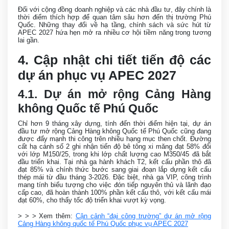
Đối với cộng đồng doanh nghiệp và các nhà đầu tư, đây chính là
thời điểm thích hợp để quan tâm sâu hơn đến thị trường Phú
Quốc. Những thay đổi về hạ tầng, chính sách và sức hút từ
APEC 2027 hứa hẹn mở ra nhiều cơ hội tiềm năng trong tương
lai gần.
4. Cập nhật chi tiết tiến độ các
dự án phục vụ APEC 2027
4.1. Dự án mở rộng Cảng Hàng
không Quốc tế Phú Quốc
Chỉ hơn 9 tháng xây dựng, tính đến thời điểm hiện tại, dự án
đầu tư mở rộng Cảng Hàng không Quốc tế Phú Quốc cũng đang
được đẩy mạnh thi công trên nhiều hạng mục then chốt. Đường
cất hạ cánh số 2 ghi nhận tiến độ bê tông xi măng đạt 58% đối
với lớp M150/25, trong khi lớp chất lượng cao M350/45 đã bắt
đầu triển khai. Tại nhà ga hành khách T2, kết cấu phần thô đã
đạt 85% và chính thức bước sang giai đoạn lắp dựng kết cấu
thép mái từ đầu tháng 3-2026. Đặc biệt, nhà ga VIP, công trình
mang tính biểu tượng cho việc đón tiếp nguyên thủ và lãnh đạo
cấp cao, đã hoàn thành 100% phần kết cấu thô, với kết cấu mái
đạt 60%, cho thấy tốc độ triển khai vượt kỳ vọng.
> > > Xem thêm:
Cận cảnh “đại công trường” dự án mở rộng
Cảng Hàng không quốc tế Phú Quốc phục vụ APEC 2027