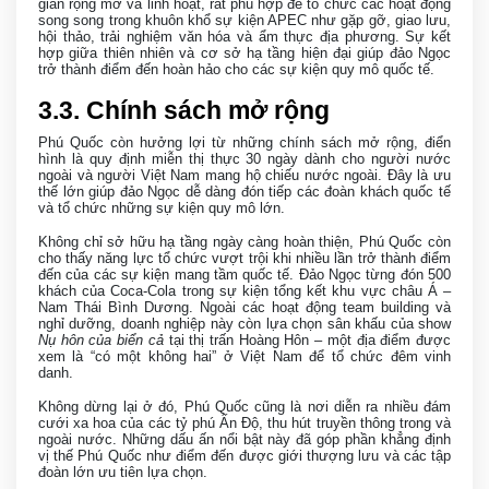
gian rộng mở và linh hoạt, rất phù hợp để tổ chức các hoạt động
song song trong khuôn khổ sự kiện APEC như gặp gỡ, giao lưu,
hội thảo, trải nghiệm văn hóa và ẩm thực địa phương. Sự kết
hợp giữa thiên nhiên và cơ sở hạ tầng hiện đại giúp đảo Ngọc
trở thành điểm đến hoàn hảo cho các sự kiện quy mô quốc tế.
3
.3. Chính sách mở rộng
Phú Quốc còn hưởng lợi từ những chính sách mở rộng, điển
hình là quy định miễn thị thực 30 ngày dành cho người nước
ngoài và người Việt Nam mang hộ chiếu nước ngoài. Đây là ưu
thế lớn giúp đảo Ngọc dễ dàng đón tiếp các đoàn khách quốc tế
và tổ chức những sự kiện quy mô lớn.
Không chỉ sở hữu hạ tầng ngày càng hoàn thiện, Phú Quốc còn
cho thấy năng lực tổ chức vượt trội khi nhiều lần trở thành điểm
đến của các sự kiện mang tầm quốc tế. Đảo Ngọc từng đón 500
khách của Coca-Cola trong sự kiện tổng kết khu vực châu Á –
Nam Thái Bình Dương. Ngoài các hoạt động team building và
nghỉ dưỡng, doanh nghiệp này còn lựa chọn sân khấu của show
Nụ hôn của biển cả
tại thị trấn Hoàng Hôn – một địa điểm được
xem là “có một không hai” ở Việt Nam để tổ chức đêm vinh
danh.
Không dừng lại ở đó, Phú Quốc cũng là nơi diễn ra nhiều đám
cưới xa hoa của các tỷ phú Ấn Độ, thu hút truyền thông trong và
ngoài nước. Những dấu ấn nổi bật này đã góp phần khẳng định
vị thế Phú Quốc như điểm đến được giới thượng lưu và các tập
đoàn lớn ưu tiên lựa chọn.