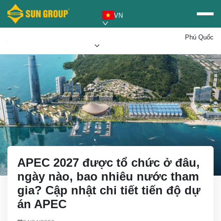
VN
Phú Quốc
Mua vé Sun PhuQuoc
Ưu đãi Sun World
Airways
APEC 2027 được tổ chức ở đâu,
ngày nào, bao nhiêu nước tham
gia? Cập nhật chi tiết tiến độ dự
án APEC