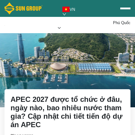
VN
Phú Quốc
Mua vé Sun PhuQuoc
Ưu đãi Sun World
Airways
APEC 2027 được tổ chức ở đâu,
ngày nào, bao nhiêu nước tham
gia? Cập nhật chi tiết tiến độ dự
án APEC