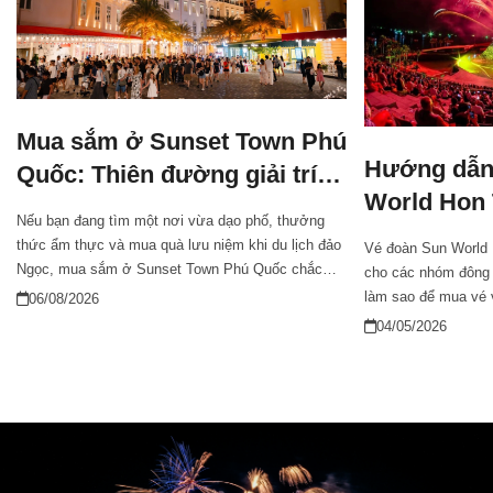
Mua sắm ở Sunset Town Phú
Hướng dẫn
Quốc: Thiên đường giải trí
World Hon
về đêm
Nếu bạn đang tìm một nơi vừa dạo phố, thưởng
đoàn
thức ẩm thực và mua quà lưu niệm khi du lịch đảo
Vé đoàn Sun World 
Ngọc, mua sắm ở Sunset Town Phú Quốc chắc
cho các nhóm đông 
chắn là trải nghiệm không thể bỏ lỡ. Từ khu phố
làm sao để mua vé v
06/08/2026
thương mại Sunset Bazaar mang phong cách châu
phí không phải ai cũ
04/05/2026
Âu đến chợ đêm Vui Phết sôi động, nơi đây mở ra
hướng dẫn chi tiết 
hành trình mua sắm – giải trí – ẩm thực đầy sắc
ưu ngân sách cho đ
màu suốt ngày đêm.