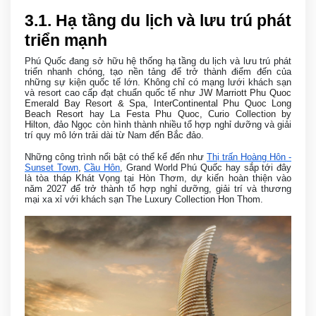
3
.1. Hạ tầng du lịch và lưu trú phát
triển mạnh
Phú Quốc đang sở hữu hệ thống hạ tầng du lịch và lưu trú phát
triển nhanh chóng, tạo nền tảng để trở thành điểm đến của
những sự kiện quốc tế lớn. Không chỉ có mạng lưới khách sạn
và resort cao cấp đạt chuẩn quốc tế như
JW Marriott Phu Quoc
Emerald Bay Resort & Spa
,
InterContinental Phu Quoc Long
Beach Resort
hay
La Festa Phu Quoc, Curio Collection by
Hilton
, đảo Ngọc còn hình thành nhiều tổ hợp nghỉ dưỡng và giải
trí quy mô lớn trải dài từ Nam đến Bắc đảo.
Những công trình nổi bật có thể kể đến như
Thị trấn Hoàng Hôn -
Sunset Town
,
Cầu Hôn
, Grand World Phú Quốc hay sắp tới đây
là tòa tháp Khát Vọng tại Hòn Thơm, dự kiến hoàn thiện vào
năm 2027 để trở thành tổ hợp nghỉ dưỡng, giải trí và thương
mại xa xỉ với khách sạn The Luxury Collection Hon Thom.