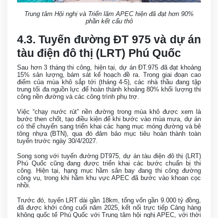
Trung tâm Hội nghị và Triển lãm APEC hiện đã đạt hơn 90%
phần kết cấu thô
4.3. Tuyến đường ĐT 975 và dự án
tàu điện đô thị (LRT) Phú Quốc
Sau hơn 3 tháng thi công, hiện tại, dự án ĐT.975 đã đạt khoảng
15% sản lượng, bám sát kế hoạch đề ra. Trong giai đoạn cao
điểm của mùa khô sắp tới (tháng 4-5), các nhà thầu đang tập
trung tối đa nguồn lực để hoàn thành khoảng 80% khối lượng thi
công nền đường và các công trình phụ trợ.
Việc “chạy nước rút” nền đường trong mùa khô được xem là
bước then chốt, tạo điều kiện để khi bước vào mùa mưa, dự án
có thể chuyển sang triển khai các hạng mục móng đường và bê
tông nhựa (BTN), qua đó đảm bảo mục tiêu hoàn thành toàn
tuyến trước ngày 30/4/2027.
Song song với tuyến đường DT975, dự án tàu điện đô thị (LRT)
Phú Quốc cũng đang được triển khai các bước chuẩn bị thi
công. Hiện tại, hạng mục hầm sân bay đang thi công đường
công vụ, trong khi hầm khu vực APEC đã bước vào khoan cọc
nhồi.
Trước đó, tuyến LRT dài gần 18km, tổng vốn gần 9.000 tỷ đồng,
đã được khởi công cuối năm 2025, kết nối trực tiếp Cảng hàng
không quốc tế Phú Quốc với Trung tâm hội nghị APEC, với thời