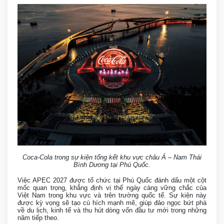
Coca-Cola trong sự kiện tổng kết khu vực châu Á – Nam Thái
Bình Dương tại Phú Quốc.
Việc APEC 2027 được tổ chức tại Phú Quốc đánh dấu một cột
mốc quan trọng, khẳng định vị thế ngày càng vững chắc của
Việt Nam trong khu vực và trên trường quốc tế. Sự kiện này
được kỳ vọng sẽ tạo cú hích mạnh mẽ, giúp đảo ngọc bứt phá
về du lịch, kinh tế và thu hút dòng vốn đầu tư mới trong những
năm tiếp theo.