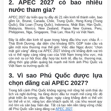
2. APEC 2027 có bao nhiêu
nước tham gia?
APEC 2027 dự kiến quy tụ đầy đủ 21 nền kinh tế thành viên, bao
gồm Úc, Brunei, Canada, Chile, Trung Quốc, Hong Kong (Trung
Quốc), Đài Loan (Trung Quốc), Indonesia, Nhật Bản, Hàn Quốc,
Malaysia, Mexico, New Zealand, Papua New Guinea, Peru,
Philippines, Nga, Singapore, Thái Lan, Hoa Kỳ và Việt Nam.
Đây là diễn đàn kinh tế quan trọng hàng đầu khu vực châu Á –
Thái Bình Dương, đại diện cho khoảng 60% GDP toàn cầu và
gần một nửa thương mại thế giới. Việc đảo Ngọc được “chọn
mặt gửi vàng” đăng cai APEC 2027 không chỉ khẳng định vai trò
và vị thế ngày càng nâng cao của Việt Nam trong khu vực, mà
còn mở ra cơ hội thúc đẩy hợp tác kinh tế, đầu tư, thương mại,
đồng thời góp phần quảng bá mạnh mẽ hình ảnh Phú Quốc và
Việt Nam ra trường quốc tế.
3. Vì sao Phú Quốc được lựa
chọn đăng cai APEC 2027?
Trong bối cảnh Phú Quốc không ngừng mở rộng hệ sinh thái du
lịch và nghỉ dưỡng, hạ tầng được đầu tư mạnh mẽ cùng tốc độ
phát triển ấn tượng, đảo Ngọc ngày càng khẳng định vị thế với
lợi thế về vị trí, năng lực đón khách quốc tế, các khu resort quy
mô lớn và sân bay hiện đại. Tất cả tạo nên nền tảng vững chắc
để Phú Quốc sẵn sàng đăng cai
APEC 2027
.