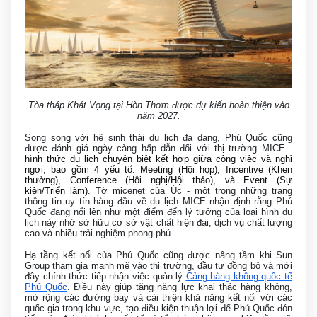
Tòa tháp Khát Vọng tại Hòn Thơm được dự kiến hoàn thiện vào
năm 2027.
Song song với hệ sinh thái du lịch đa dạng, Phú Quốc cũng
được đánh giá ngày càng hấp dẫn đối với thị trường MICE -
hình thức du lịch chuyên biệt kết hợp giữa công việc và nghỉ
ngơi, bao gồm 4 yếu tố: Meeting (Hội họp), Incentive (Khen
thưởng), Conference (Hội nghị/Hội thảo), và Event (Sự
kiện/Triển lãm)
. Tờ micenet của Úc - một trong những trang
thông tin uy tín hàng đầu về du lịch MICE nhận định rằng Phú
Quốc đang nổi lên như một điểm đến lý tưởng của loại hình du
lịch này nhờ sở hữu cơ sở vật chất hiện đại, dịch vụ chất lượng
cao và nhiều trải nghiệm phong phú.
Hạ tầng kết nối của Phú Quốc cũng được nâng tầm khi Sun
Group tham gia mạnh mẽ vào thị trường, đầu tư đồng bộ và mới
đây chính thức tiếp nhận việc quản lý
Cảng hàng không quốc tế
Phú Quốc
. Điều này giúp tăng năng lực khai thác hàng không,
mở rộng các đường bay và cải thiện khả năng kết nối với các
quốc gia trong khu vực, tạo điều kiện thuận lợi để Phú Quốc đón