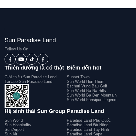
Sun Paradise Land
Follow Us On
Thiên đường là có thật
Điểm đến hot
Giới thiệu Sun Paradise Land
Sunset Town
Tải app Sun Paradise Land
Sun World Hon Thom
Eschuri Vung Bau Golf
Sun World Ba Na Hills
Sun World Ba Den Mountain
Sun World Fansipan Legend
Hệ sinh thái Sun Group
Paradise Land
Sun World
Paradise Land Phú Quốc
Sun Hospitality
Paradise Land Đà Nẵng
Sun Airport
Paradise Land Tây Ninh
Sun Air
Paradise Land Sapa