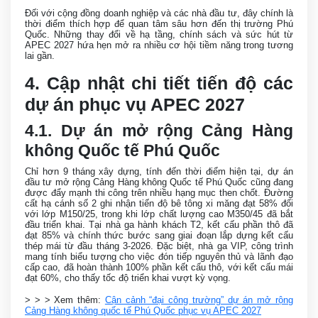
Đối với cộng đồng doanh nghiệp và các nhà đầu tư, đây chính là
thời điểm thích hợp để quan tâm sâu hơn đến thị trường Phú
Quốc. Những thay đổi về hạ tầng, chính sách và sức hút từ
APEC 2027 hứa hẹn mở ra nhiều cơ hội tiềm năng trong tương
lai gần.
4. Cập nhật chi tiết tiến độ các
dự án phục vụ APEC 2027
4.1. Dự án mở rộng Cảng Hàng
không Quốc tế Phú Quốc
Chỉ hơn 9 tháng xây dựng, tính đến thời điểm hiện tại, dự án
đầu tư mở rộng Cảng Hàng không Quốc tế Phú Quốc cũng đang
được đẩy mạnh thi công trên nhiều hạng mục then chốt. Đường
cất hạ cánh số 2 ghi nhận tiến độ bê tông xi măng đạt 58% đối
với lớp M150/25, trong khi lớp chất lượng cao M350/45 đã bắt
đầu triển khai. Tại nhà ga hành khách T2, kết cấu phần thô đã
đạt 85% và chính thức bước sang giai đoạn lắp dựng kết cấu
thép mái từ đầu tháng 3-2026. Đặc biệt, nhà ga VIP, công trình
mang tính biểu tượng cho việc đón tiếp nguyên thủ và lãnh đạo
cấp cao, đã hoàn thành 100% phần kết cấu thô, với kết cấu mái
đạt 60%, cho thấy tốc độ triển khai vượt kỳ vọng.
> > > Xem thêm:
Cận cảnh “đại công trường” dự án mở rộng
Cảng Hàng không quốc tế Phú Quốc phục vụ APEC 2027