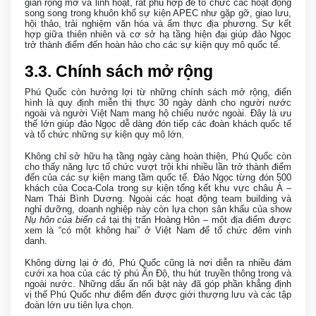
gian rộng mở và linh hoạt, rất phù hợp để tổ chức các hoạt động
song song trong khuôn khổ sự kiện APEC như gặp gỡ, giao lưu,
hội thảo, trải nghiệm văn hóa và ẩm thực địa phương. Sự kết
hợp giữa thiên nhiên và cơ sở hạ tầng hiện đại giúp đảo Ngọc
trở thành điểm đến hoàn hảo cho các sự kiện quy mô quốc tế.
3
.3. Chính sách mở rộng
Phú Quốc còn hưởng lợi từ những chính sách mở rộng, điển
hình là quy định miễn thị thực 30 ngày dành cho người nước
ngoài và người Việt Nam mang hộ chiếu nước ngoài. Đây là ưu
thế lớn giúp đảo Ngọc dễ dàng đón tiếp các đoàn khách quốc tế
và tổ chức những sự kiện quy mô lớn.
Không chỉ sở hữu hạ tầng ngày càng hoàn thiện, Phú Quốc còn
cho thấy năng lực tổ chức vượt trội khi nhiều lần trở thành điểm
đến của các sự kiện mang tầm quốc tế. Đảo Ngọc từng đón 500
khách của Coca-Cola trong sự kiện tổng kết khu vực châu Á –
Nam Thái Bình Dương. Ngoài các hoạt động team building và
nghỉ dưỡng, doanh nghiệp này còn lựa chọn sân khấu của show
Nụ hôn của biển cả
tại thị trấn Hoàng Hôn – một địa điểm được
xem là “có một không hai” ở Việt Nam để tổ chức đêm vinh
danh.
Không dừng lại ở đó, Phú Quốc cũng là nơi diễn ra nhiều đám
cưới xa hoa của các tỷ phú Ấn Độ, thu hút truyền thông trong và
ngoài nước. Những dấu ấn nổi bật này đã góp phần khẳng định
vị thế Phú Quốc như điểm đến được giới thượng lưu và các tập
đoàn lớn ưu tiên lựa chọn.