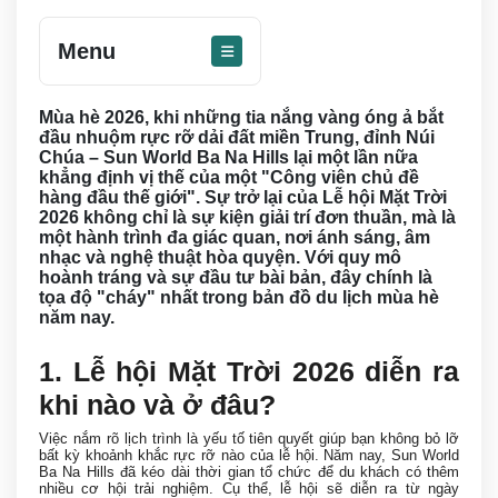
Menu
Mùa hè 2026, khi những tia nắng vàng óng ả bắt
đầu nhuộm rực rỡ dải đất miền Trung, đỉnh Núi
Chúa – Sun World Ba Na Hills lại một lần nữa
khẳng định vị thế của một "Công viên chủ đề
hàng đầu thế giới". Sự trở lại của Lễ hội Mặt Trời
2026 không chỉ là sự kiện giải trí đơn thuần, mà là
một hành trình đa giác quan, nơi ánh sáng, âm
nhạc và nghệ thuật hòa quyện. Với quy mô
hoành tráng và sự đầu tư bài bản, đây chính là
tọa độ "cháy" nhất trong bản đồ du lịch mùa hè
năm nay.
1. Lễ hội Mặt Trời 2026 diễn ra
khi nào và ở đâu?
Việc nắm rõ lịch trình là yếu tố tiên quyết giúp bạn không bỏ lỡ
bất kỳ khoảnh khắc rực rỡ nào của lễ hội. Năm nay, Sun World
Ba Na Hills đã kéo dài thời gian tổ chức để du khách có thêm
nhiều cơ hội trải nghiệm. Cụ thể, lễ hội sẽ diễn ra từ ngày