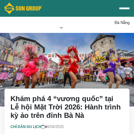
Đà Nẵng
Mua vé Sun PhuQuoc
Ưu đãi Sun World
Airways
Khám phá 4 “vương quốc” tại
Lễ hội Mặt Trời 2026: Hành trình
kỳ ảo trên đỉnh Bà Nà
24/04/2026
CHỈ DẪN DU LỊCH