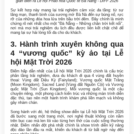
gian diễn ra Lễ hội Pháo hoa Quốc tế Đà Nẵng - DIFF 2026
Sự kết hợp này mang lại trải nghiệm cảm xúc đa tầng: từ sự
lãng mạn, thanh bình của sương mờ Bà Nà đến sự bùng nổ, rực
rỡ của những đóa hoa lửa trên bầu trời đêm. Đây chính là minh
chứng rõ nét nhất cho một "Đà Nẵng – Những chân trời kết nối",
nơi mà mọi trải nghiệm du lịch đều được liên kết chặt chẽ để
mang lại sự hài lòng tối đa cho du khách.
3. Hành trình xuyên không qua
4 “vương quốc” kỳ ảo tại Lễ
hội Mặt Trời 2026
Điểm hấp dẫn nhất của Lễ hội Mặt Trời 2026 chính là cấu trúc
phân tầng trải nghiệm, đưa du khách đi qua 4 vùng đất huyền
thoại: Vùng đất Diệu Kỳ (Fairyland); Vương quốc Mặt Trăng
(Moon Kingdom); Sacred Land (Vùng đất Nguồn Cội) và Vương
quốc Mặt Trời (Sun Kingdom). Mỗi vương quốc là một câu
chuyện riêng, một phong cách kiến trúc và những màn trình diễn
đặc thù, tạo nên một hành trình khám phá liền mạch và không
gây nhàm chán.
Song hành với đó, hệ thống show diễn tại Lễ hội Mặt Trời 2026
đã bước sang một trang mới, nơi nghệ thuật không còn nằm
trên bục cao mà len lỏi vào từng hơi thở của cuộc sống thường
nhật. Điểm nhấn đột phá nhất chính là show trình diễn kỹ năng
độc đáo lần đầu ra mắt, khiến du khách đi từ bất ngờ này đến