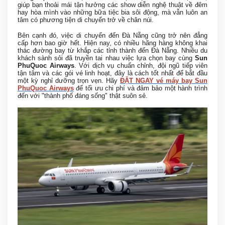
giúp bạn thoải mái tận hưởng các show diễn nghệ thuật về đêm
hay hòa mình vào những bữa tiệc bia sôi động, mà vẫn luôn an
tâm có phương tiện di chuyển trở về chân núi.
Bên cạnh đó, việc di chuyển đến Đà Nẵng cũng trở nên đẳng
cấp hơn bao giờ hết. Hiện nay, có nhiều hãng hàng không khai
thác đường bay từ khắp các tỉnh thành đến Đà Nẵng. Nhiều du
khách sành sỏi đã truyền tai nhau việc lựa chọn bay cùng
Sun
PhuQuoc Airways
. Với dịch vụ chuẩn chỉnh, đội ngũ tiếp viên
tận tâm và các gói vé linh hoạt, đây là cách tốt nhất để bắt đầu
một kỳ nghỉ dưỡng trọn vẹn. Hãy
ĐẶT NGAY vé máy bay Sun
PhuQuoc Airways
để tối ưu chi phí và đảm bảo một hành trình
đến với "thành phố đáng sống" thật suôn sẻ.