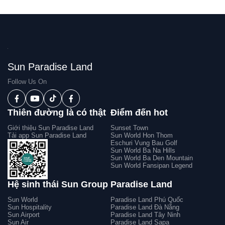
Sun Paradise Land
Follow Us On
Thiên đường là có thật
Điểm đến hot
Giới thiệu Sun Paradise Land
Sunset Town
Tải app Sun Paradise Land
Sun World Hon Thom
Eschuri Vung Bau Golf
Sun World Ba Na Hills
Sun World Ba Den Mountain
Sun World Fansipan Legend
Hệ sinh thái Sun Group
Paradise Land
Sun World
Paradise Land Phú Quốc
Sun Hospitality
Paradise Land Đà Nẵng
Sun Airport
Paradise Land Tây Ninh
Sun Air
Paradise Land Sapa