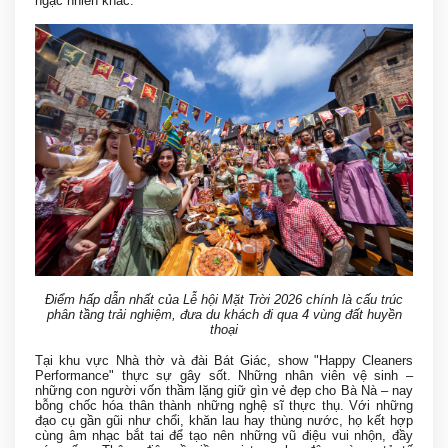
ngạc nhiên khác.
Điểm hấp dẫn nhất của Lễ hội Mặt Trời 2026 chính là cấu trúc
phân tầng trải nghiệm, đưa du khách đi qua 4 vùng đất huyền
thoại
Tại khu vực Nhà thờ và đài Bát Giác, show "Happy Cleaners
Performance" thực sự gây sốt. Những nhân viên vệ sinh –
những con người vốn thầm lặng giữ gìn vẻ đẹp cho Bà Nà – nay
bỗng chốc hóa thân thành những nghệ sĩ thực thụ. Với những
đạo cụ gần gũi như chổi, khăn lau hay thùng nước, họ kết hợp
cùng âm nhạc bắt tai để tạo nên những vũ điệu vui nhộn, đầy