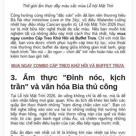
Thế giới ẩm thực đầy màu sắc mùa Lễ hội Mặt Trời
Cộng hưởng cùng những "đặc sản" vốn đã làm nên thương hiệu
Bà Nà như minishow
Love in the Sky
, vũ điệu
Malambo
cuồng
nhiệt hay điệu nhảy
Cancan
quyến rũ, Lễ hội Mặt Trời 2026 thực
sự là một bữa tiệc nghệ thuật đa sắc màu. Nếu bạn muốn trải
nghiệm tất cả những điều này một cách thư thả nhất, hãy
mua
ngay combo Cáp Treo Khứ Hồi và Buffet Trưa
. Chỉ với một lần
đặt, bạn vừa được chinh phục tuyến cáp treo kỷ lục, vừa thoải
mái thưởng thức buffet đa dạng giữa không gian mát lạnh, giúp
hành trình "lên núi – ăn ngon – chơi đã" trở nên hoàn hảo và tiết
kiệm hơn bao giờ hết.
MUA NGAY COMBO CÁP TREO KHỨ HỒI VÀ BUFFET TRƯA
3. Ẩm thực "Đỉnh nóc, kịch
trần" và văn hóa Bia thủ công
Tại Lễ hội Mặt Trời 2026, ăn uống không chỉ là để no, mà là để
cảm nhận bằng mọi giác quan. Khu du lịch đã khéo léo biến các
quầy ẩm thực thành những "trạm dừng chân cảm xúc". Bạn có
thể nghe tiếng xèo xèo vui tai từ những miếng thịt nướng trên
bếp than hồng, ngửi thấy mùi thơm nồng nàn của quế và thảo
mộc từ các gian bánh ngọt châu Âu, và chiêm ngưỡng những
thao tác chế biến điêu luyện của các đầu bếp ngay trước mắt.
Dấu ấn đậm nét nhất có lẽ là không khí náo nhiệt tại khu vực