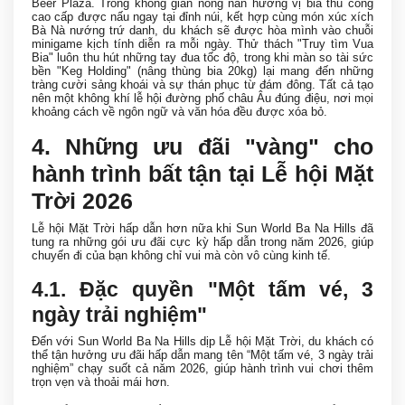
Beer Plaza. Trong không gian nồng nàn hương vị bia thủ công
cao cấp được nấu ngay tại đỉnh núi, kết hợp cùng món xúc xích
Bà Nà nướng trứ danh, du khách sẽ được hòa mình vào chuỗi
minigame kịch tính diễn ra mỗi ngày. Thử thách "Truy tìm Vua
Bia" luôn thu hút những tay đua tốc độ, trong khi màn so tài sức
bền "Keg Holding" (nâng thùng bia 20kg) lại mang đến những
tràng cười sảng khoái và sự thán phục từ đám đông. Tất cả tạo
nên một không khí lễ hội đường phố châu Âu đúng điệu, nơi mọi
khoảng cách về ngôn ngữ và văn hóa đều được xóa bỏ.
4. Những ưu đãi "vàng" cho
hành trình bất tận tại Lễ hội Mặt
Trời 2026
Lễ hội Mặt Trời hấp dẫn hơn nữa khi Sun World Ba Na Hills đã
tung ra những gói ưu đãi cực kỳ hấp dẫn trong năm 2026, giúp
chuyến đi của bạn không chỉ vui mà còn vô cùng kinh tế.
4
.1. Đặc quyền "Một tấm vé, 3
ngày trải nghiệm"
Đến với Sun World Ba Na Hills dịp Lễ hội Mặt Trời, du khách có
thể tận hưởng ưu đãi hấp dẫn mang tên “Một tấm vé, 3 ngày trải
nghiệm” chạy suốt cả năm 2026, giúp hành trình vui chơi thêm
trọn vẹn và thoải mái hơn.