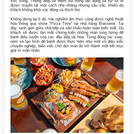
sức sống. Thông điệp về niềm vui trong lao động và sự tử tế
được truyền tải một cách nhẹ nhàng nhưng sâu sắc, khiến du
khách không khỏi xúc động và thích thú.
Không dừng lại ở đó, trải nghiệm ẩm thực cũng được nghệ thuật
hóa thông qua show "Pizza Time" tại nhà hàng Brasserie. Tại
đây, ranh giới giữa nhà bếp và sân khấu hoàn toàn biến mất. Du
khách sẽ được tận mắt chứng kiến những màn tung hứng đế
bánh điêu luyện của các đầu bếp tài hoa. Từng động tác xoay,
ném và tạo hình đế bánh được thực hiện như một vũ điệu xiếc
chuyên nghiệp, biến việc chờ đợi món ăn trở thành một tiết mục
giải trí mãn nhãn.