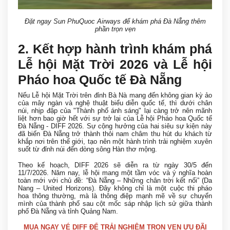
Đặt ngay Sun PhuQuoc Airways để khám phá Đà Nẵng thêm
phần trọn vẹn
2. Kết hợp hành trình khám phá
Lễ hội Mặt Trời 2026 và Lễ hội
Pháo hoa Quốc tế Đà Nẵng
Nếu Lễ hội Mặt Trời trên đỉnh Bà Nà mang đến không gian kỳ ảo
của mây ngàn và nghệ thuật biểu diễn quốc tế, thì dưới chân
núi, nhịp đập của "Thành phố ánh sáng" lại càng trở nên mãnh
liệt hơn bao giờ hết với sự trở lại của Lễ hội Pháo hoa Quốc tế
Đà Nẵng - DIFF 2026. Sự cộng hưởng của hai siêu sự kiện này
đã biến Đà Nẵng trở thành thỏi nam châm thu hút du khách từ
khắp nơi trên thế giới, tạo nên một hành trình trải nghiệm xuyên
suốt từ đỉnh núi đến dòng sông Hàn thơ mộng.
Theo kế hoạch, DIFF 2026 sẽ diễn ra từ ngày 30/5 đến
11/7/2026. Năm nay, lễ hội mang một tầm vóc và ý nghĩa hoàn
toàn mới với chủ đề: “Đà Nẵng – Những chân trời kết nối” (Da
Nang – United Horizons). Đây không chỉ là một cuộc thi pháo
hoa thông thường, mà là thông điệp mạnh mẽ về sự chuyển
mình của thành phố sau cột mốc sáp nhập lịch sử giữa thành
phố Đà Nẵng và tỉnh Quảng Nam.
MUA NGAY VÉ DIFF ĐỂ TRẢI NGHIỆM TRỌN VẸN ƯU ĐÃI