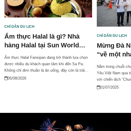
CHỈ DẪN DU LỊCH
Ẩm thực Halal là gì? Nhà
CHỈ DẪN DU LỊCH
hàng Halal tại Sun World
Mừng Đà N
Fansipan Legend
“về một nhà
Ẩm thực Halal Fansipan đang trở thành lựa chọn
dành ưu đã
được nhiều du khách quan tâm khi đến Sa Pa.
Nằm trong chuỗi ch
dân địa p
Không chỉ đơn thuần là ăn uống, đây còn là trải
Yêu Việt Nam qua t
nghiệm mang tính an tâm, minh bạch và phù hợp
05/08/2026
với chiến dịch “Chu
với nhu cầu của nhiều du khách quốc tế. Tại Sun
mừng sự kiện hợp n
01/07/2025
World Fansipan Legend, hành trình ẩm thực Halal
Quảng Nam từ ngày 
được tái hiện giữa không gian núi rừng Hoàng Liên
Na Hills dành tặng
Sơn, mang lại cảm giác vừa lạ vừa gần gũi.
chương trình ưu đãi