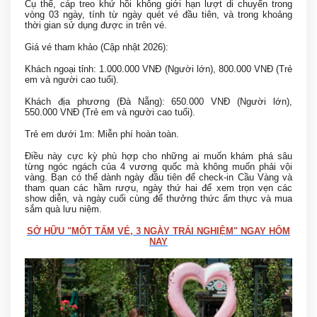
Cụ thể, cáp treo khứ hồi không giới hạn lượt di chuyển trong
vòng 03 ngày, tính từ ngày quét vé đầu tiên, và trong khoảng
thời gian sử dụng được in trên vé.
Giá vé tham khảo (Cập nhật 2026):
Khách ngoại tỉnh: 1.000.000 VNĐ (Người lớn), 800.000 VNĐ (Trẻ
em và người cao tuổi).
Khách địa phương (Đà Nẵng): 650.000 VNĐ (Người lớn),
550.000 VNĐ (Trẻ em và người cao tuổi).
Trẻ em dưới 1m: Miễn phí hoàn toàn.
Điều này cực kỳ phù hợp cho những ai muốn khám phá sâu
từng ngóc ngách của 4 vương quốc mà không muốn phải vội
vàng. Bạn có thể dành ngày đầu tiên để check-in Cầu Vàng và
tham quan các hầm rượu, ngày thứ hai để xem trọn vẹn các
show diễn, và ngày cuối cùng để thưởng thức ẩm thực và mua
sắm quà lưu niệm.
SỞ HỮU "MỘT TẤM VÉ, 3 NGÀY TRẢI NGHIỆM" NGAY HÔM
NAY