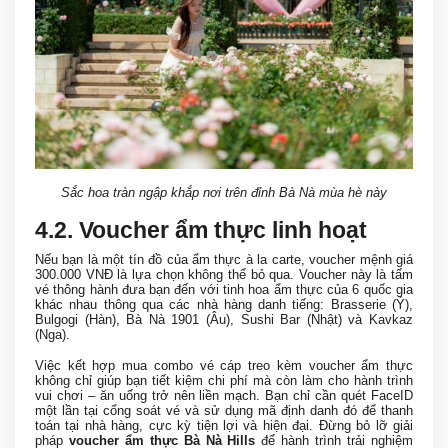
Sắc hoa tràn ngập khắp nơi trên đỉnh Bà Nà mùa hè này
4
.2. Voucher ẩm thực linh hoạt
Nếu bạn là một tín đồ của ẩm thực à la carte, voucher mệnh giá
300.000 VNĐ là lựa chọn không thể bỏ qua. Voucher này là tấm
vé thông hành đưa bạn đến với tinh hoa ẩm thực của 6 quốc gia
khác nhau thông qua các nhà hàng danh tiếng: Brasserie (Ý),
Bulgogi (Hàn), Bà Nà 1901 (Âu), Sushi Bar (Nhật) và Kavkaz
(Nga).
Việc kết hợp mua combo vé cáp treo kèm voucher ẩm thực
không chỉ giúp bạn tiết kiệm chi phí mà còn làm cho hành trình
vui chơi – ăn uống trở nên liền mạch. Bạn chỉ cần quét FaceID
một lần tại cổng soát vé và sử dụng mã định danh đó để thanh
toán tại nhà hàng, cực kỳ tiện lợi và hiện đại. Đừng bỏ lỡ giải
pháp
voucher ẩm thực Bà Nà Hills
để hành trình trải nghiệm