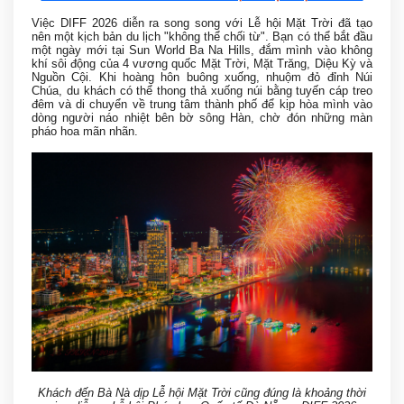
Việc DIFF 2026 diễn ra song song với Lễ hội Mặt Trời đã tạo
nên một kịch bản du lịch "không thể chối từ". Bạn có thể bắt đầu
một ngày mới tại Sun World Ba Na Hills, đắm mình vào không
khí sôi động của 4 vương quốc Mặt Trời, Mặt Trăng, Diệu Kỳ và
Nguồn Cội. Khi hoàng hôn buông xuống, nhuộm đỏ đỉnh Núi
Chúa, du khách có thể thong thả xuống núi bằng tuyến cáp treo
đêm và di chuyển về trung tâm thành phố để kịp hòa mình vào
dòng người náo nhiệt bên bờ sông Hàn, chờ đón những màn
pháo hoa mãn nhãn.
Khách đến Bà Nà dịp Lễ hội Mặt Trời cũng đúng là khoảng thời