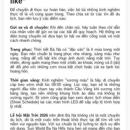
like"
Để chuyến đi thực sự hoàn hảo, việc bỏ túi những kinh nghiệm
thực tế là vô cùng quan trọng. Theo chia sẻ từ các tín đồ du
lịch, bạn nên lưu ý các điểm sau:
Gửi xe và di chuyển:
Khi đến chân núi, hãy tuân theo chỉ dẫn
của nhân viên để gửi xe tại các bãi đỗ quy hoạch. Hệ thống xe
điện trung chuyển sẽ đưa bạn từ bãi xe đến cổng soát vé một
cách nhanh chóng.
Trang phục:
Thời tiết Bà Nà có "đặc sản" là 4 mùa trong một
ngày. Bạn nên chuẩn bị trang phục nhẹ nhàng, sáng màu như
vàng, trắng để nổi bật khi chụp ảnh dưới nắng mặt trời. Tuy
nhiên, đừng quên mang theo một chiếc áo khoác mỏng và ô (dù)
để đối phó với những cơn mưa bất chợt hoặc cái se lạnh lúc
hoàng hôn.
Thời gian vàng:
Kinh nghiệm "xương máu" là hãy đi chuyến
cáp treo sớm nhất lúc 08:00 sáng. Lúc này, bạn sẽ là những
người đầu tiên chạm tay vào thành Cầu Vàng khi sương còn
bảng lảng, tạo nên những khung hình ảo diệu mà không bị
vướng người. Đi sớm cũng giúp bạn xem được lịch show diễn
(Show Schedule) tại các màn hình LED để sắp xếp lộ trình hợp
lý nhất.
Lễ hội Mặt Trời 2026
trên đỉnh Bà Nà không chỉ là một chuyến
du lịch, đó là một cuộc trốn thoát khỏi thực tại để tìm về với
niềm vui nguyên bản. Với sự chuẩn bị kỹ lưỡng từ dịch vụ đến
nội dung, Sun World Ba Na Hills hứa hẹn sẽ mang đến cho bạn